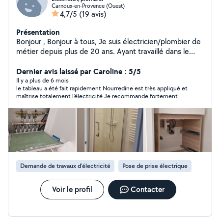
Carnoux-en-Provence (Ouest)
4,7/5
(19 avis)
Présentation
Bonjour , Bonjour à tous, Je suis électricien/plombier de
métier depuis plus de 20 ans. Ayant travaillé dans le
bâtiment, le tertiaire , j aïs des connaissances
approfondie dans les autres corps de métier tel que la
Dernier avis laissé par Caroline : 5/5
petite maçonnerie, le plaque, pose de cuisine etc...
Il y a plus de 6 mois
le tableau a été fait rapidement Nourredine est très appliqué et
Voilà pour ma présentation. A+++
maîtrise totalement l’électricité Je recommande fortement
Demande de travaux d’électricité
Pose de prise électrique
Voir le profil
Contacter