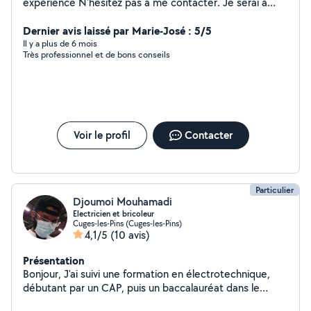
expérience N'hésitez pas à me contacter. Je serai à
l'heure. Merci. À bientôt .
Dernier avis laissé par Marie-José : 5/5
Il y a plus de 6 mois
Très professionnel et de bons conseils
Voir le profil
Contacter
Particulier
Djoumoi Mouhamadi
Electricien et bricoleur
Cuges-les-Pins (Cuges-les-Pins)
4,1/5
(10 avis)
Présentation
Bonjour, J'ai suivi une formation en électrotechnique,
débutant par un CAP, puis un baccalauréat dans le
même domaine, que j'ai réalisé en alternance. Cette