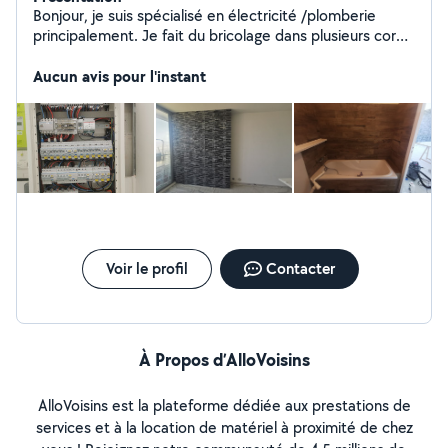
Bonjour, je suis spécialisé en électricité /plomberie
principalement. Je fait du bricolage dans plusieurs corps
de métier comme la maçonnerie général ( placo,
façade, etc...), dépannage d'électroménager.
Aucun avis pour l'instant
Voir le profil
Contacter
À Propos d’AlloVoisins
AlloVoisins est la plateforme dédiée aux prestations de
services et à la location de matériel à proximité de chez