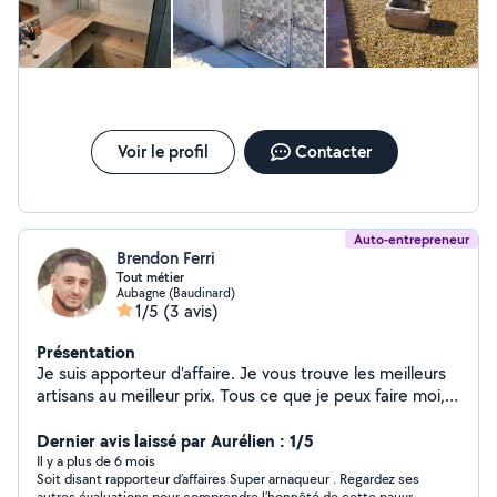
Voir le profil
Contacter
Auto-entrepreneur
Brendon Ferri
Tout métier
Aubagne (Baudinard)
1/5
(3 avis)
Présentation
Je suis apporteur d'affaire. Je vous trouve les meilleurs
artisans au meilleur prix. Tous ce que je peux faire moi,
je le fait puis le reste se sont mes meilleurs connaisance
qui s'en charge. Pour toutes questions, n'hésitez pas.
Dernier avis laissé par Aurélien : 1/5
www(point)lecoindebrendon(point)fr
Il y a plus de 6 mois
Soit disant rapporteur d’affaires Super arnaqueur . Regardez ses
autres évaluations pour comprendre l’honnêté de cette pauvre