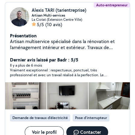
Auto-entrepreneur
Alexis TARI (tarientreprise)
Artisan Multi-services
La Ciotat (Extension Centre Ville)
5/5
(10 avis)
Présentation
Artisan multiservice spécialisé dans la rénovation et
l'aménagement intérieur et extérieur. Travaux de
carrelage et parquet, peinture et revêtements,
aménagement d'espaces, terrasses, parements,
Dernier avis laissé par Badr : 5/5
clôtures et structures. Électricité, plomberie,
Il y a plus de 6 mois
Vraiment exceptionnel : respectueux, ponctuel, très
installations, montage de mobilier et finitions techniques
professionnel et avec un travail réalisé à la perfection. Le
selon les besoins du projet. Fabrication sur-mesure en
rendez-vous a été honoré à l’heure, les échanges ont été
acier, inox et bois : portails, garde-corps, rangements et
fluides, clairs et agréables. Il a pris le temps d’expliquer chaque
aménagements personnalisés.
étape, ce qui met vraiment en confiance. Facture conforme,
travail propre et impeccable. Honnêtement, une personne
sérieuse et humaine, comme on aimerait en rencontrer plus
souvent. Je recommande les yeux fermés !
Demande de travaux d’électricité
Pose d'interrupteur
Voir le profil
Contacter