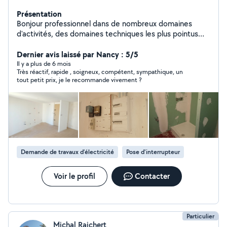
Présentation
Bonjour professionnel dans de nombreux domaines
d'activités, des domaines techniques les plus pointus
aux petits bricolage ou travaux de rénovation de grande
envergure, jusqu'à la formation dans l'ingénierie
Dernier avis laissé par Nancy : 5/5
technologique. N'hésitez pas à me contacter.
Il y a plus de 6 mois
Très réactif, rapide , soigneux, compétent, sympathique, un
tout petit prix, je le recommande vivement ?
Demande de travaux d’électricité
Pose d'interrupteur
Voir le profil
Contacter
Particulier
Michal Rajchert