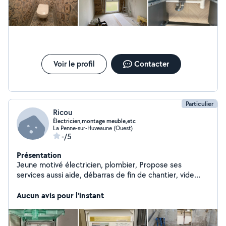
Voir le profil
Contacter
Particulier
Ricou
Électricien,montage meuble,etc
La Penne-sur-Huveaune (Ouest)
-/5
Présentation
Jeune motivé électricien, plombier, Propose ses
services aussi aide, débarras de fin de chantier, vide
cave et grenier, Récupération des métaux et objet
encombrant. Recyclage. Montage meuble en kit, je suis
Aucun avis pour l'instant
outillé.