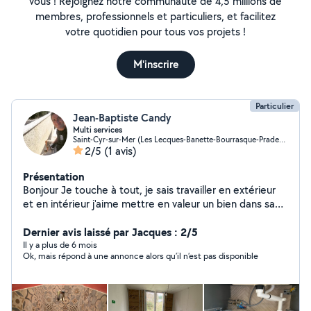
vous ! Rejoignez notre communauté de 4,5 millions de
membres, professionnels et particuliers, et facilitez
votre quotidien pour tous vos projets !
M'inscrire
Particulier
Jean-Baptiste Candy
Multi services
Saint-Cyr-sur-Mer (Les Lecques-Banette-Bourrasque-Pradeaux)
2/5
(1 avis)
Présentation
Bonjour Je touche à tout, je sais travailler en extérieur
et en intérieur j'aime mettre en valeur un bien dans sa
rénovation complète dans la région de sanary, st Cyr, six
four,et au alentours
Dernier avis laissé par Jacques : 2/5
Il y a plus de 6 mois
Ok, mais répond à une annonce alors qu’il n’est pas disponible