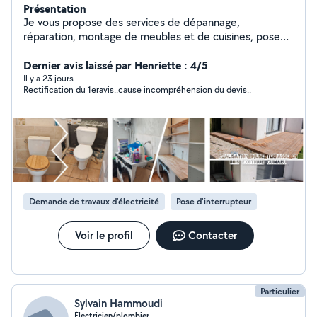
Présentation
Je vous propose des services de dépannage,
réparation, montage de meubles et de cuisines, pose
de parquet et bien plus encore. J'interviens rapidement
pour tous types de petits ou grands travaux du
Dernier avis laissé par Henriette : 4/5
quotidien. Un seul interlocuteur pour vous simplifier la
Il y a 23 jours
Rectification du 1eravis..cause incompréhension du devis..
vie, avec des prestations soignées, efficaces et
adaptées à vos besoins.
Demande de travaux d’électricité
Pose d'interrupteur
Voir le profil
Contacter
Particulier
Sylvain Hammoudi
Électricien/plombier