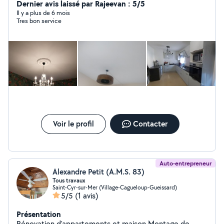
expérience m'a permis de travailler au sein d'une
Dernier avis laissé par Rajeevan : 5/5
entreprise de rénovation, où j'ai pu acquérir des
Il y a plus de 6 mois
Tres bon service
compétences complémentaires dans le secteur du
bâtiment, telles que la peinture, l'installation de cuisines,
et d'autres travaux manuels.
Voir le profil
Contacter
Auto-entrepreneur
Alexandre Petit (A.M.S. 83)
Tous travaux
Saint-Cyr-sur-Mer (Village-Cagueloup-Gueissard)
5/5
(1 avis)
Présentation
Rénovation d'appartements et maison Montage de