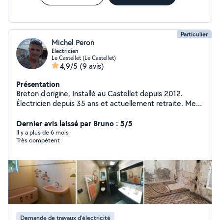
Particulier
Michel Peron
Electricien
Le Castellet (Le Castellet)
4,9/5
(9 avis)
Présentation
Breton d'origine, Installé au Castellet depuis 2012.
Électricien depuis 35 ans et actuellement retraite. Mes
domaines : maçonnerie, carrelage, plomberie,
électricité, menuiserie, jardin, piscine, mur de
Dernier avis laissé par Bruno : 5/5
restanque, terrasse, soudure acier, ...
Il y a plus de 6 mois
Très compétent
Demande de travaux d’électricité