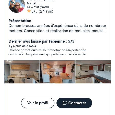
Michal
La Ciotat (Nord)
5/5
(24 avis)
Présentation
De nombreuses années d'expérience dans de nombreux
métiers. Conception et réalisation de meubles, meubles
en kit, électricité, maçonnerie, finition de murs et
plafonds, parquets, terrasses et clôtures. Un esprit
Dernier avis laissé par Fabienne : 5/5
précis, technique et exact. Je fais très attention aux
Il y a plus de 6 mois
Efficace et méticuleux. Tout fonctionne à la perfection
détails car « le diable est dans les détails ».Ponctuel,
désormais. Une personne sympathique et serviable. Je
propre et efficace. très bon rapport qualité/prix.
recommande vivement ?
Philosophie de la vie - « Il n'y a pas de problèmes,
seulement des solutions ».
Voir le profil
Contacter