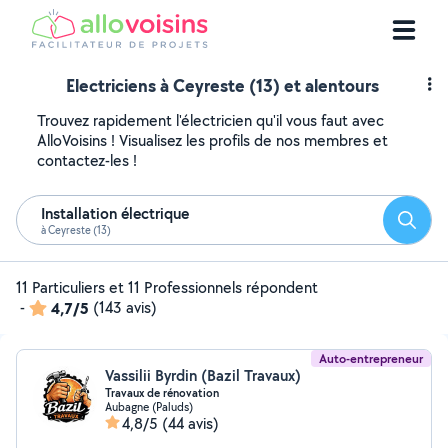
Electriciens à Ceyreste (13) et alentours
Trouvez rapidement l'électricien qu'il vous faut avec
AlloVoisins ! Visualisez les profils de nos membres et
contactez-les !
Installation électrique
Reche
à Ceyreste (13)
11 Particuliers et 11 Professionnels répondent
-
4,7/5
(143 avis)
Auto-entrepreneur
Vassilii Byrdin (Bazil Travaux)
Travaux de rénovation
Aubagne (Paluds)
4,8/5
(44 avis)