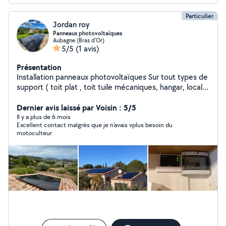
Particulier
Jordan roy
Panneaux photovoltaïques
Aubagne (Bras d'Or)
5/5
(1 avis)
Présentation
Installation panneaux photovoltaïques Sur tout types de
support ( toit plat , toit tuile mécaniques, hangar, local,
bac acier ) Démarche administrative jusqu'à la pose suivi
Dernier avis laissé par Voisin : 5/5
et SAV Travail soigné et professionnel
Il y a plus de 6 mois
Excellent contact malgrès que je n'avais vplus besoin du
motoculteur