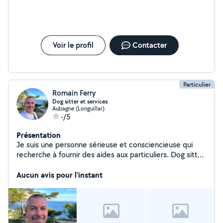
Voir le profil
Contacter
Particulier
Romain Ferry
Dog sitter et services
Aubagne (Longuillar)
-/5
Présentation
Je suis une personne sérieuse et consciencieuse qui
recherche à fournir des aides aux particuliers. Dog sitter
Jardinage, entretien jardin Débarras maison, cave
Livraison courses et colis
Aucun avis pour l'instant