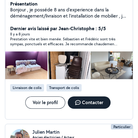
Présentation
Bonjour , je posséde 8 ans d'experience dans la
déménagement/livraison et l'installation de mobilier , je
suis a votre disposition pour monter des meubles . Je
peux également vous aidez à faire votre
Dernier avis laissé par Jean-Christophe : 5/5
déménagement,j'en fais plusieurs chaques mois.
Il y a 8 jours
Prestation vite et bien menée. Sébastien et Frédéric sont très
sympas, ponctuels et efficaces. Je recommande chaudement.
Je ferai de nouveau appel à eux si besoin.
Livraison de colis
Transport de colis
Voir le profil
Contacter
Particulier
Julien Martin
Ancien électricien / Acteur