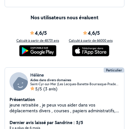
Nos utilisateurs nous évaluent
4,6/5
4,6/5
Calculé à partir de 48731 avis
Calculé à partir de 66000 avis
Particulier
Hélène
Aides dans divers domaines
Saint-Cyr-sur-Mer (Les Lecques-Banette-Bourrasque-Pradeaux)
5/5
(3 avis)
Présentation
jeune retraitée , je peux vous aider dans vos
déplacements divers , courses , papiers administratifs,
garde ponctuelle d enfants , ou accompagnement dans
leurs activités extrascolaires , aides aux devoirs, etc..
Dernier avis laissé par Sandrine : 5/5
Il y a plus de 6 mois