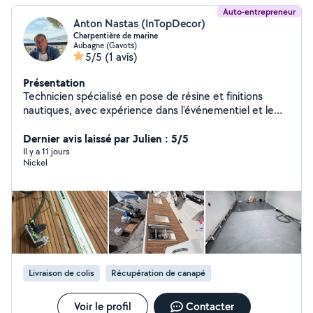
Auto-entrepreneur
Anton Nastas (InTopDecor)
Charpentière de marine
Aubagne (Gavots)
5/5
(1 avis)
Présentation
Technicien spécialisé en pose de résine et finitions
nautiques, avec expérience dans l'événementiel et le
travail de précision. Sérieux, ponctuel et attentif aux
détails, je propose un travail propre et soigné.
Dernier avis laissé par Julien : 5/5
Disponible pour différents projets, avec déplacement
Il y a 11 jours
Nickel
possible selon la demande.
Livraison de colis
Récupération de canapé
Voir le profil
Contacter