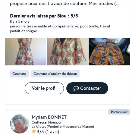
propose pour des travaux de couture. Mes études (
BEP, BAC, BTS Option mode/vêtement) et mon
expérience professionnelle ( retouche confection 2 ans,
Dernier avis laissé par Blou : 5/5
sellerie 3 ans) me permettent de réaliser différents
Il y a 5 mois
personne très aimable et compréhensive, ponctuelle, travail
types de tâche tels que la création sur mesure, la
parfait et soigné
retouche ainsi que la sellerie.
Couture
Couture d'ourlet de rideau
Voir le profil
Contacter
Particulier
Myriam BONNET
Coiffeuse, Nounou
La Ciotat (Virebelle-Provence-La Marine)
3/5
(1 avis)