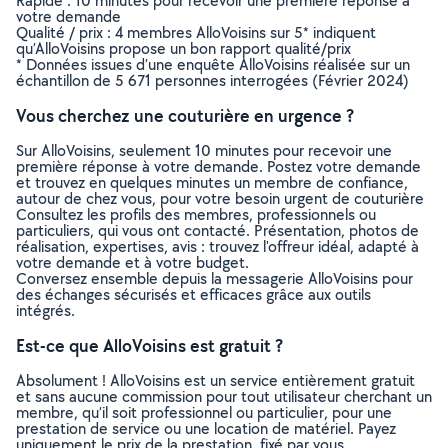
Rapide : 10 minutes pour recevoir une première réponse à
votre demande
Qualité / prix : 4 membres AlloVoisins sur 5* indiquent
qu’AlloVoisins propose un bon rapport qualité/prix
* Données issues d’une enquête AlloVoisins réalisée sur un
échantillon de 5 671 personnes interrogées (Février 2024)
Vous cherchez une couturière en urgence ?
Sur AlloVoisins, seulement 10 minutes pour recevoir une
première réponse à votre demande. Postez votre demande
et trouvez en quelques minutes un membre de confiance,
autour de chez vous, pour votre besoin urgent de couturière
Consultez les profils des membres, professionnels ou
particuliers, qui vous ont contacté. Présentation, photos de
réalisation, expertises, avis : trouvez l'offreur idéal, adapté à
votre demande et à votre budget.
Conversez ensemble depuis la messagerie AlloVoisins pour
des échanges sécurisés et efficaces grâce aux outils
intégrés.
Est-ce que AlloVoisins est gratuit ?
Absolument ! AlloVoisins est un service entièrement gratuit
et sans aucune commission pour tout utilisateur cherchant un
membre, qu’il soit professionnel ou particulier, pour une
prestation de service ou une location de matériel. Payez
uniquement le prix de la prestation, fixé par vous,