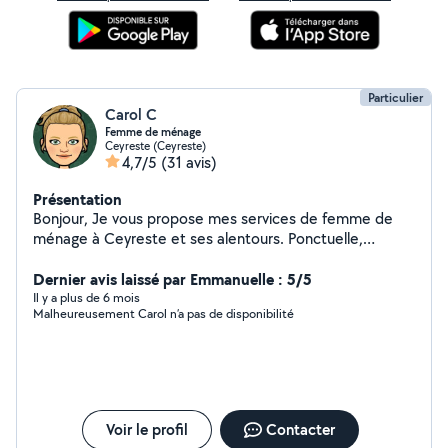
Particulier
Carol C
Femme de ménage
Ceyreste (Ceyreste)
4,7/5
(31 avis)
Présentation
Bonjour, Je vous propose mes services de femme de
ménage à Ceyreste et ses alentours. Ponctuelle,
souriante, méticuleuse et véhiculée, je dispose de
plusieurs années d'expérience dans l'entretien de
Dernier avis laissé par Emmanuelle : 5/5
locations Airbnb et chez des particuliers. N'hésitez pas à
Il y a plus de 6 mois
Malheureusement Carol n’a pas de disponibilité
me contacter pour convenir d'un rendez-vous, au plaisir
de travailler avec vous !
Voir le profil
Contacter