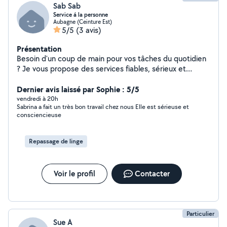
Sab Sab
Service á la personne
Aubagne (Ceinture Est)
5/5
(3 avis)
Présentation
Besoin d'un coup de main pour vos tâches du quotidien
? Je vous propose des services fiables, sérieux et
adaptés à vos besoins : Courses en magasin ou
récupération de drive. Préparation de vos repas avec
Dernier avis laissé par Sophie : 5/5
livraison a domicile. Dépôt et retrait de colis. Ménage et
vendredi à 20h
Sabrina a fait un très bon travail chez nous Elle est sérieuse et
repassage à domicile Accompagnement à vos rendez-
consciencieuse
vous médicaux. Aide aux démarches administratives.
Personne sérieuse, organisée et discrète Service
personnalisé. Disponibilité rapide. Simplifiez-vous la vie
Repassage de linge
en toute confiance. Pour plus de renseignements,
n'hésitez pas à me contacter.
Voir le profil
Contacter
Particulier
Sue A