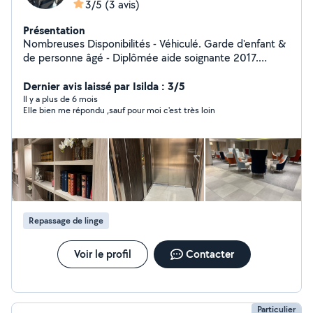
3/5
(3 avis)
Présentation
Nombreuses Disponibilités - Véhiculé. Garde d'enfant &
de personne âgé - Diplômée aide soignante 2017.
Lissage et soins Botox sans formol à domicile &
Formation avec attestation - Diplômée 2020 Coiffure
Dernier avis laissé par Isilda : 3/5
événementiel à domicile & Formation avec attestation -
Il y a plus de 6 mois
Elle bien me répondu ,sauf pour moi c'est très loin
Diplômée en 2019 Disponible également pour des
ménages ou repassage.
Repassage de linge
Voir le profil
Contacter
Particulier