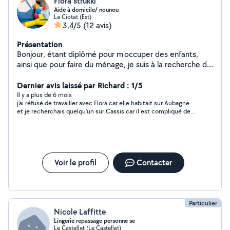
Flora strukki
Aide à domicile/ nounou
La Ciotat (Est)
3,4/5
(12 avis)
Présentation
Bonjour, étant diplômé pour m'occuper des enfants,
ainsi que pour faire du ménage, je suis à la recherche de
particuliers qui ont besoin d'aide. Dans l'attente de vous
aider n'hésitez pas à me contacter cordialement
Dernier avis laissé par Richard : 1/5
Il y a plus de 6 mois
j'ai réfusé de travailler avec Flora car elle habitait sur Aubagne
et je recherchais quelqu'un sur Cassis car il est compliqué de
se garer à cassis je lui ai expliqué la situation et en contra
partie elle m'a laissé un avis 1 étoile
Voir le profil
Contacter
Particulier
Nicole Laffitte
Lingerie repassage personne se
Le Castellet (Le Castellet)