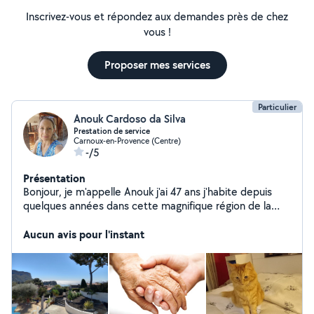
Inscrivez-vous et répondez aux demandes près de chez
vous !
Proposer mes services
Particulier
Anouk Cardoso da Silva
Prestation de service
Carnoux-en-Provence (Centre)
-/5
Présentation
Bonjour, je m'appelle Anouk j'ai 47 ans j'habite depuis
quelques années dans cette magnifique région de la
Provence. J'adore les animaux, la nature et aider les
gens. Actuellement, je travaille comme auxiliaire de vie
Aucun avis pour l'instant
3 fois par semaine et 2 jour comme assistance de
direction. Pendant mon temps libre je m'occupe des
animaux et je garde des maisons et je m'occupe de la
location saisonnier pendant la période estivale.