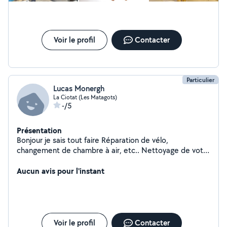
Voir le profil
Contacter
Particulier
Lucas Monergh
La Ciotat (Les Matagots)
-/5
Présentation
Bonjour je sais tout faire Réparation de vélo,
changement de chambre à air, etc.. Nettoyage de votre
bureau, domicile, Déménagement, maçonnerie,
restauration, livreur, Changement de poignée, peinture,
Aucun avis pour l'instant
mécanique, Je suis dispo tout les jours !!!!
Voir le profil
Contacter