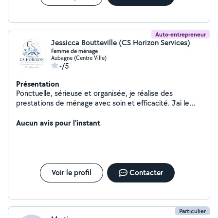
Auto-entrepreneur
Jessicca Boutteville (CS Horizon Services)
Femme de ménage
Aubagne (Centre Ville)
-/5
Présentation
Ponctuelle, sérieuse et organisée, je réalise des
prestations de ménage avec soin et efficacité. J'ai le
sens du détail et j'aime rendre les espaces propres,
agréables et bien entretenus. Je peux effectuer
Aucun avis pour l'instant
l'entretien des sols, poussières, sanitaires, cuisine,
rangement et nettoyage général du domicile. Discrète
et motivée, je m'adapte facilement aux besoins des
clients.
Voir le profil
Contacter
Particulier