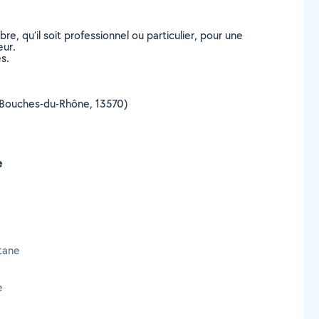
, qu’il soit professionnel ou particulier, pour une
eur.
s.
e (Bouches-du-Rhône, 13570)
e
tane
e