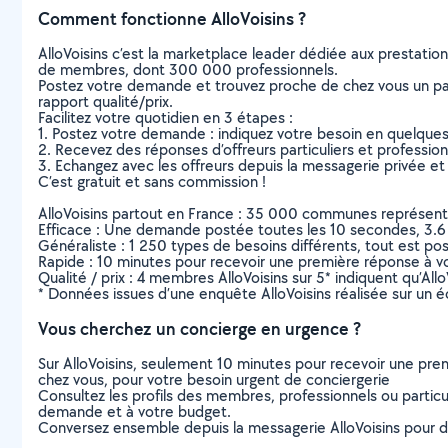
Comment fonctionne AlloVoisins ?
AlloVoisins c’est la marketplace leader dédiée aux prestatio
de membres, dont 300 000 professionnels.
Postez votre demande et trouvez proche de chez vous un parti
rapport qualité/prix.
Facilitez votre quotidien en 3 étapes :
1. Postez votre demande : indiquez votre besoin en quelque
2. Recevez des réponses d’offreurs particuliers et professio
3. Echangez avec les offreurs depuis la messagerie privée et 
C’est gratuit et sans commission !
AlloVoisins partout en France : 35 000 communes représentées 
Efficace : Une demande postée toutes les 10 secondes, 3.6
Généraliste : 1 250 types de besoins différents, tout est poss
Rapide : 10 minutes pour recevoir une première réponse à 
Qualité / prix : 4 membres AlloVoisins sur 5* indiquent qu’All
* Données issues d’une enquête AlloVoisins réalisée sur un é
Vous cherchez un concierge en urgence ?
Sur AlloVoisins, seulement 10 minutes pour recevoir une p
chez vous, pour votre besoin urgent de conciergerie
Consultez les profils des membres, professionnels ou particuli
demande et à votre budget.
Conversez ensemble depuis la messagerie AlloVoisins pour de