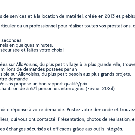
ns de services et à la location de matériel, créée en 2013 et plébi
culier ou un professionnel pour réaliser toutes vos prestations, d
s secondes.
nnels en quelques minutes.
sécurisée et faites votre choix !
sur AlloVoisins, du plus petit village à la plus grande ville, tro
 millions de demandes postées par an
ible sur AlloVoisins, du plus petit besoin aux plus grands projets.
votre demande
oVoisins propose un bon rapport qualité/prix
chantillon de 5 671 personnes interrogées (Février 2024)
remière réponse à votre demande. Postez votre demande et trouve
ers, qui vous ont contacté. Présentation, photos de réalisation, exp
s échanges sécurisés et efficaces grâce aux outils intégrés.