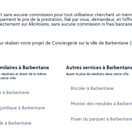
et sans aucune commission pour tout utilisateur cherchant un membre
uement le prix de la prestation, fixé par vous, demandeur, et l’offr
rectement sur AlloVoisins, sans aucune commission ni frais bancaire
our réaliser votre projet de Conciergerie sur la ville de Barbentan
imilaires à Barbentane
Autres services à Barbentan
e résultats et étant de la même
Ayant le plus de résultats dans cette ville
cette ville
Bricoler à Barbentane
e à Barbentane
Monter des meubles à Barben
 juridique à Barbentane
Poser du parquet à Barbentan
e à Barbentane