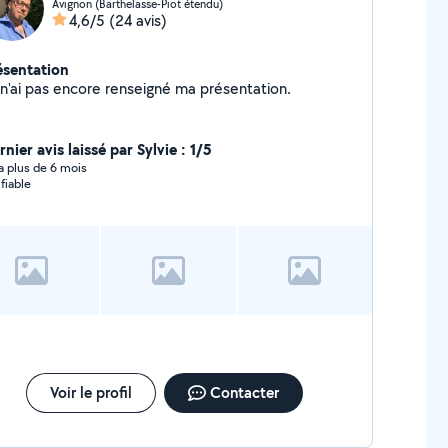
Avignon (Barthelasse-Piot étendu)
4,6/5
(24 avis)
ésentation
Je n'ai pas encore renseigné ma présentation.
nier avis laissé par Sylvie : 1/5
y a plus de 6 mois
 fiable
Voir le profil
Contacter