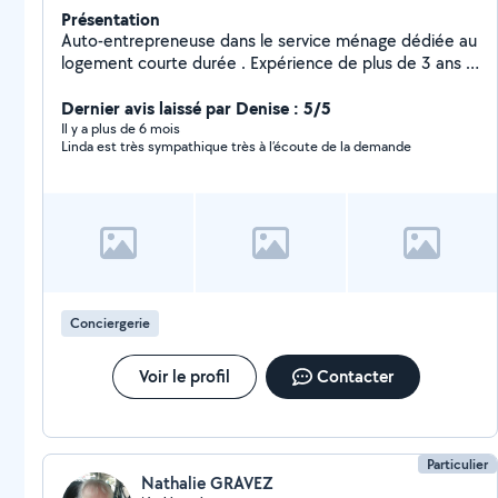
Présentation
Auto-entrepreneuse dans le service ménage dédiée au
logement courte durée . Expérience de plus de 3 ans .
Plusieurs logements en ménages et gestions . Je
propose des services de ménage et également des
Dernier avis laissé par Denise : 5/5
services de gestion locative (conciergerie ) pour les
Il y a plus de 6 mois
Linda est très sympathique très à l’écoute de la demande
locations de vos logement rbnb. J'ai également une
partie blanchisserie ( entretien du linges et location de
linges ) Plusieurs prestations proposées : -Ménage -
Remise en État - Check-in -Check-out -Blanchisserie
(entretien et location ) - Consommables - Gestion
Locative Personne ambitieuse , sérieuse , discrète et
professionnelle à l'écoute des besoins Tarif sur devis
N'hésitez pas si vous souhaitez que l'on échange
Conciergerie
ensemble sur vos besoins . Secteur Avignon et les
alentours !
Voir le profil
Contacter
Particulier
Nathalie GRAVEZ