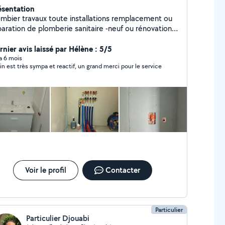
ésentation
ombier travaux toute installations remplacement ou
ration de plomberie sanitaire -neuf ou rénovation -
: meuble vasque et lavabo, bac à douche ,baignoire,
inetterie, WC, etc.. Autre prestation possible très
rnier avis laissé par Hélène : 5/5
itez pas à me contacter pour plus
 a 6 mois
in est très sympa et reactif, un grand merci pour le service
nformations.
Voir le profil
Contacter
Particulier
Particulier Djouabi