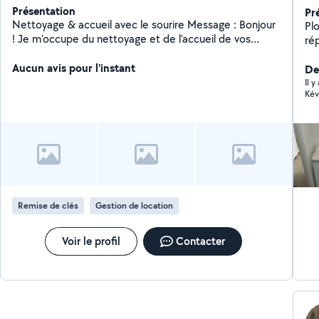
Présentation
Pr
Nettoyage & accueil avec le sourire Message : Bonjour
Pl
! Je m'occupe du nettoyage et de l'accueil de vos
répa
appartements avec sérieux mais aussi avec le sourire !
ex
Ponctuel, fiable et discret, je fais en sorte que vos
Aucun avis pour l'instant
rob
De
locataires se sentent comme chez eux et que vous
bricoleur N'hés
Il y
Kév
ayez l'esprit tranquille.Nadia
d'i
Remise de clés
Gestion de location
Voir le profil
Contacter