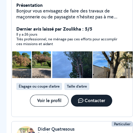
Présentation
Bonjour vous envisagez de faire des travaux de
maçonnerie ou de paysagiste n'hésitez pas à me
contacter,Je suis une personne sérieuse ,ponctuel, j'ai
de l'expérience dans le domaine paysagiste (élagage,
Dernier avis laissé par Zoulikha : 5/5
abattage, taille de haies,Irrigation ,goutte à
Il y a 26 jours
Très professionnel, ne ménage pas ces efforts pour accomplir
goutte,arrosage automatique).création de divers
ces missions et aidant
massifs.Maçonnerie ,(mur en aglo, dalle béton,
carrelage, murs de soutènement, mur de clôture,
clôture rigide ou autre ),n'hésitez pas à me contacter
pour un devis personnalisé en fonction de vos besoins
et de vos attentes je reste à votre disposition
cordialement Kévin
Élagage ou coupe d'arbre
Taille d'arbre
Voir le profil
Contacter
Particulier
Didier Quatresous