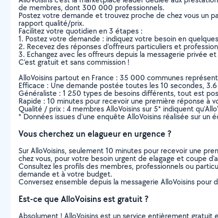
de membres, dont 300 000 professionnels.
Postez votre demande et trouvez proche de chez vous un parti
rapport qualité/prix.
Facilitez votre quotidien en 3 étapes :
1. Postez votre demande : indiquez votre besoin en quelque
2. Recevez des réponses d’offreurs particuliers et professio
3. Echangez avec les offreurs depuis la messagerie privée et 
C’est gratuit et sans commission !
AlloVoisins partout en France : 35 000 communes représentées 
Efficace : Une demande postée toutes les 10 secondes, 3.6
Généraliste : 1 250 types de besoins différents, tout est poss
Rapide : 10 minutes pour recevoir une première réponse à 
Qualité / prix : 4 membres AlloVoisins sur 5* indiquent qu’All
* Données issues d’une enquête AlloVoisins réalisée sur un é
Vous cherchez un elagueur en urgence ?
Sur AlloVoisins, seulement 10 minutes pour recevoir une p
chez vous, pour votre besoin urgent de elagage et coupe d'
Consultez les profils des membres, professionnels ou particuli
demande et à votre budget.
Conversez ensemble depuis la messagerie AlloVoisins pour de
Est-ce que AlloVoisins est gratuit ?
Absolument ! AlloVoisins est un service entièrement gratuit 