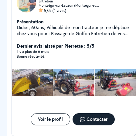
Entretien
Montségur-sur-Lauzon (Montségur-sur-Lauzon)
5/5
(1 avis)
Présentation
Didier, 60ans, Véhiculé de mon tracteur je me déplace
chez vous pour : Passage de Griffon Entretien de vos
terres Défrichage (lutte contre les incendies)
Labourage Préparation de Sol pour semis de gazon ou
Dernier avis laissé par Pierrette : 5/5
autre chose Vente de bois
Il y a plus de 6 mois
Bonne réactivité.
Voir le profil
Contacter