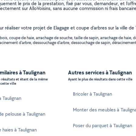
uement le prix de la prestation, fixé par vous, demandeur, et l’offr
rectement sur AlloVoisins, sans aucune commission ni frais bancaire
our réaliser votre projet de Elagage et coupe d'arbres sur la ville
s, coupe de haie, arrachage de souche, taille de sapin, arrachage de haie, dé
déracinement d'arbre, dessouchage d'arbre, dessouchage de sapin, déracinement d
imilaires à Taulignan
Autres services à Taulignan
e résultats et étant de la même
Ayant le plus de résultats dans cette ville
cette ville
Bricoler à Taulignan
à Taulignan
Monter des meubles à Taulign
e pelouse à Taulignan
Poser du parquet à Taulignan
e haies à Taulignan