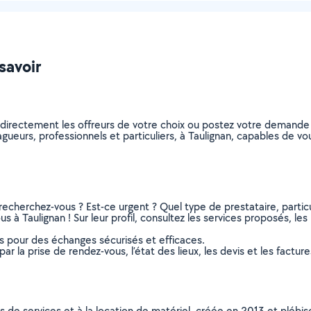
 savoir
 directement les offreurs de votre choix ou postez votre demande
elagueurs, professionnels et particuliers, à Taulignan, capables de 
recherchez-vous ? Est-ce urgent ? Quel type de prestataire, particu
s à Taulignan ! Sur leur profil, consultez les services proposés, les 
ns pour des échanges sécurisés et efficaces.
r la prise de rendez-vous, l’état des lieux, les devis et les facture
ns de services et à la location de matériel, créée en 2013 et plébi