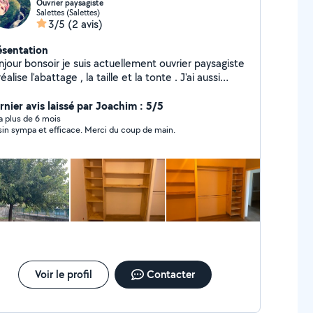
Ouvrier paysagiste
Salettes (Salettes)
3/5
(2 avis)
ésentation
njour bonsoir je suis actuellement ouvrier paysagiste
réalise l'abattage , la taille et la tonte . J'ai aussi
vailler en pose de menuiserie et en TP voilà au plaisir
 pouvoir vous aider dans vos petit ou gros travaux
rnier avis laissé par Joachim : 5/5
y a plus de 6 mois
sin sympa et efficace. Merci du coup de main.
Voir le profil
Contacter