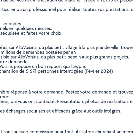
culier ou un professionnel pour réaliser toutes vos prestations, d
s secondes.
nnels en quelques minutes.
sécurisée et faites votre choix !
sur AlloVoisins, du plus petit village à la plus grande ville, tro
 millions de demandes postées par an
ible sur AlloVoisins, du plus petit besoin aux plus grands projets.
votre demande
oVoisins propose un bon rapport qualité/prix
chantillon de 5 671 personnes interrogées (Février 2024)
remière réponse à votre demande. Postez votre demande et trouve
arbres
ers, qui vous ont contacté. Présentation, photos de réalisation, exp
s échanges sécurisés et efficaces grâce aux outils intégrés.
et sans aucune commission pour tout utilisateur cherchant un membre