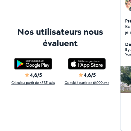
Pr
Bo
Nos utilisateurs nous
je 
tra
évaluent
de
De
Il 
Voi
4,6/5
4,6/5
Calculé à partir de 48731 avis
Calculé à partir de 66000 avis