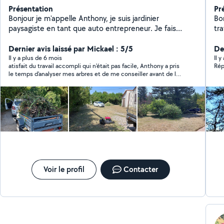
Présentation
Pr
Bonjour je m'appelle Anthony, je suis jardinier
Bo
paysagiste en tant que auto entrepreneur. Je fais
tr
également du service à la personne, les ménages à
domicile, de la petite maçonnerie, des travaux de
Dernier avis laissé par Mickael : 5/5
De
peinture et de carrelage, des courses diverses pour
Il y a plus de 6 mois
Il 
atisfait du travail accompli qui n'était pas facile, Anthony a pris
Rép
autrui, aindi que les déménagement. Au plaisir de
le temps d'analyser mes arbres et de me conseiller avant de les
pouvoir apporter mes services à qui en aura besoin.
élaguer,
Cordialement.
Voir le profil
Contacter