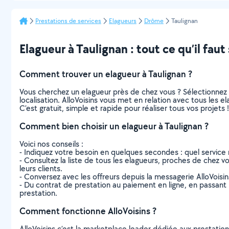
Prestations de services
Elagueurs
Drôme
Taulignan
Elagueur à Taulignan : tout ce qu’il faut
Comment trouver un elagueur à Taulignan ?
Vous cherchez un elagueur près de chez vous ? Sélectionnez
localisation. AlloVoisins vous met en relation avec tous les 
C’est gratuit, simple et rapide pour réaliser tous vos projets !
Comment bien choisir un elagueur à Taulignan ?
Voici nos conseils :
- Indiquez votre besoin en quelques secondes : quel service 
- Consultez la liste de tous les elagueurs, proches de chez vou
leurs clients.
- Conversez avec les offreurs depuis la messagerie AlloVoisi
- Du contrat de prestation au paiement en ligne, en passant pa
prestation.
Comment fonctionne AlloVoisins ?
AlloVoisins c’est la marketplace leader dédiée aux prestatio