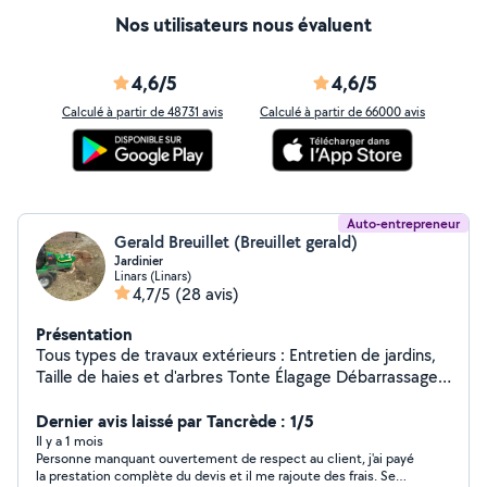
Nos utilisateurs nous évaluent
4,6/5
4,6/5
Calculé à partir de 48731 avis
Calculé à partir de 66000 avis
Auto-entrepreneur
Gerald Breuillet (Breuillet gerald)
Jardinier
Linars (Linars)
4,7/5
(28 avis)
Présentation
Tous types de travaux extérieurs : Entretien de jardins,
Taille de haies et d'arbres Tonte Élagage Débarrassage
de garage, grange, box Credit d'impôts à 50%,
disponible 7j/7j. Devis gratuit sur demande, n'hésitez pas
Dernier avis laissé par Tancrède : 1/5
à me contacter pour toutes demandes Contactez moi
Il y a 1 mois
Personne manquant ouvertement de respect au client, j'ai payé
de préférence au 06/20/94/78/34
la prestation complète du devis et il me rajoute des frais. Se