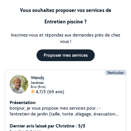
Vous souhaitez proposer vos services de
Entretien piscine ?
Inscrivez-vous et répondez aux demandes près de chez
vous !
Proposer mes services
Particulier
Wendy
Jardinier
Brie (Brie)
4,7/5
(69 avis)
Présentation
bonjour, je vous propose mes services pour : -
l'entretien de jardin (taille, tonte ,élagage, évacuation
de gravats et branchages) -pose de panneaux rigides
demoussage de toiture -petit bricolage -petite peinture
Dernier avis laissé par Christine : 5/5