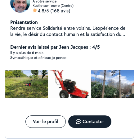
A votre service
Ruelle-sur-Touvre (Centre)
4,8/5
(168 avis)
Présentation
Rendre service Solidarité entre voisins. L'expérience de
la vie, le désir du contact humain et la satisfaction du
voisin qui fait appel à moi. Rendre service ne veut pas
dire gratuité.....
Dernier avis laissé par Jean Jacques : 4/5
Il y a plus de 6 mois
Sympathique et sérieux je pense
Voir le profil
Contacter