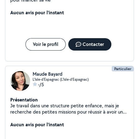
Aucun avis pour l'instant
Voir le profil
Contacter
Particulier
Maude Bayard
L'Isle-d'Espagnac (L'Isle-d'Espagnac)
-/5
Présentation
Je travail dans une structure petite enfance, mais je
recherche des petites missions pour réussir à avoir un
petit complément. J'ai toutes les notions d'hygiène
grâce à mes diplômes ainsi qu'à mes différents emplois.
Aucun avis pour l'instant
Soigné, attentive et réactive je pense pouvoir être de
bons services. Je peux être d'un bon coup de main pour