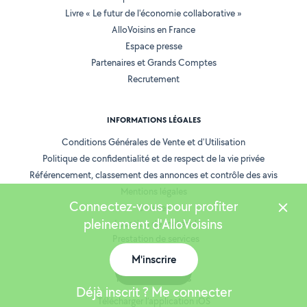
Livre « Le futur de l'économie collaborative »
AlloVoisins en France
Espace presse
Partenaires et Grands Comptes
Recrutement
INFORMATIONS LÉGALES
Conditions Générales de Vente et d'Utilisation
Politique de confidentialité et de respect de la vie privée
Référencement, classement des annonces et contrôle des avis
Mentions légales
Connectez-vous pour profiter
Cookies
pleinement d'AlloVoisins
Location de matériel
Prestation de services
M'inscrire
Carte
NOS APPLICATIONS
Déjà inscrit ? Me connecter
Télécharger l’application iOS