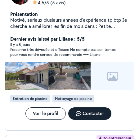
4,6/5
(5 avis)
Présentation
Motivé, sérieux plusieurs années d'expérience tp btp Je
cherche a améliorer les fin de mois dans : Petite
plomberie, tontes de pelouse,taille haie, nettoyage
terrasse, nettoyage gouttière, nettoyage monument
Dernier avis laissé par Liliane : 5/5
funéraire, débouchage évacuation (wc, évier)tout les
Il y a 8 jours
Personne très dévouée et efficace Ne compte pas son temps
petits travaux de maison également ne pas hésiter à me
pour vous rendre service. Je recommande +++ Liliane
contacter
Entretien de piscine
Nettoyage de piscine
Voir le profil
Contacter
Auto-entrepreneur