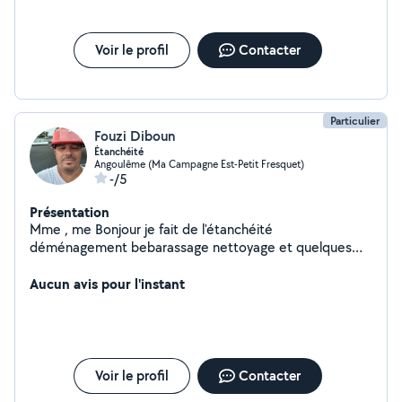
le jardinage, le ménage, le repassage ou
l'accompagnement des enfants. J'adore les animaux et
je me ferai un plaisir de m'occuper de vos loulous si
Voir le profil
Contacter
besoin.
Particulier
Fouzi Diboun
Étanchéité
Angoulême (Ma Campagne Est-Petit Fresquet)
-/5
Présentation
Mme , me Bonjour je fait de l'étanchéité
déménagement bebarassage nettoyage et quelques
bricolage
Aucun avis pour l'instant
Voir le profil
Contacter