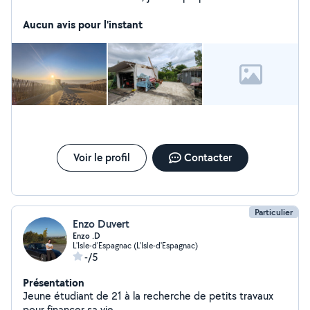
dans le domaine du déplacement de personnes
meubles ou encombrants, la livraisons, le jardinage,
Aucun avis pour l'instant
l'entretiens de piscines et la photographie d événement
ou immoblier. Je peux également sous condition et
suivant disponibilité faire des soins et massages
relaxant.
Voir le profil
Contacter
Particulier
Enzo Duvert
Enzo .D
L'Isle-d'Espagnac (L'Isle-d'Espagnac)
-/5
Présentation
Jeune étudiant de 21 à la recherche de petits travaux
pour financer sa vie