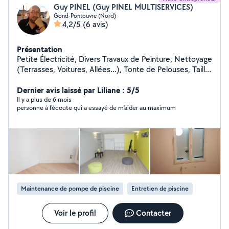
Guy PINEL (Guy PINEL MULTISERVICES)
Gond-Pontouvre (Nord)
4,2/5
(6 avis)
Présentation
Petite Électricité, Divers Travaux de Peinture, Nettoyage
(Terrasses, Voitures, Allées...), Tonte de Pelouses, Taille
de Haies et d'Arbustes, Montage de Meubles en Kit,
Livraison de Courses, Assistance Informatique, etc...
Dernier avis laissé par Liliane : 5/5
Il y a plus de 6 mois
personne à l'écoute qui a essayé de m'aider au maximum
Maintenance de pompe de piscine
Entretien de piscine
Voir le profil
Contacter