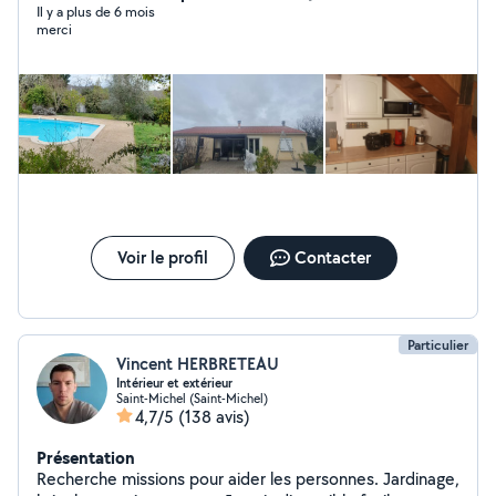
placoplâtre. N'hésitez pas à me contacter pour tout
Il y a plus de 6 mois
merci
type de projet. Nous saurons vous apporter les
meilleurs prestataires dans le cas où nous ne
maîtriserions pas un domaine en particulier.
Voir le profil
Contacter
Particulier
Vincent HERBRETEAU
Intérieur et extérieur
Saint-Michel (Saint-Michel)
4,7/5
(138 avis)
Présentation
Recherche missions pour aider les personnes. Jardinage,