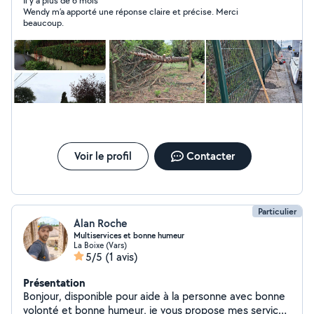
n'hésitez pas à me contacter
Il y a plus de 6 mois
Wendy m’a apporté une réponse claire et précise. Merci
beaucoup.
Voir le profil
Contacter
Particulier
Alan Roche
Multiservices et bonne humeur
La Boixe (Vars)
5/5
(1 avis)
Présentation
Bonjour, disponible pour aide à la personne avec bonne
volonté et bonne humeur, je vous propose mes services