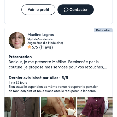
Voir le profil
Contacter
Particulier
Maeline Legros
Styliste/modeliste
Angoulême (La Madeleine)
5/5
(11 avis)
Présentation
Bonjour, je me présente Maëline. Passionnée par la
couture, je propose mes services pour vos retouches,
ourlets, réparations ou créations personnalisées. J'aime
aussi transmettre mon savoir-faire à travers des cours
Dernier avis laissé par Alias : 5/5
de couture pour tous les niveaux. En dehors de ça, je
Il y a 25 jours
Bien travaillé super bien es même venue récupérer le pantalon
peux également donner un coup de main pour le
de mon conjoint et nous avons êtes le récupérer le lendemain
ménage, la garde d'enfants ou la promenade de vos
honnêtement elle nous a bien dépanner et même résultat
animaux. Je suis quelqu'un de fiable, soignée et toujours
qualité prix sont super merci a elle
prête à rendre service