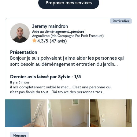
Proposer mes services
Particulier
Jeremy maindron
Aide au déménagement..pienture
Angoulême (Ma Campagne Est-Petit Fresquet)
4,3/5
(47 avis)
Présentation
Bonjour je suis polyvalent j aime aider les personnes qui
sont besoin au déménagement entretien du jardin
peinture est au ménage
Dernier avis laissé par Sylvie : 1/5
Il y a 3 mois
il m'a complètement oublié le mec... C'est une personne qui
n'est pas fiable du tout... J'ai trouvé des personnes très
rapidement et heureusement sinon j'étais dans la merde.. Si
j'avais pu je lui aurais mis 0 étoiles
Ménage