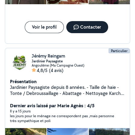
Voir le profil
Contacter
Particulier
Jérémy Reingam
Jardinier Paysagiste
Angoulême (Ma Campagne Ouest)
4,8/5
(4 avis)
Présentation
Jardinier Paysagiste depuis 8 années. - Taille de haie -
Tonte / Debroussaillage - Abattage - Nettoyage Karcher
- Évacuation déchets - Ramassage de feuilles - Ect
Sérieux, soigné et à l'écoute de vos besoins, je
Dernier avis laissé par Marie Agnès : 4/5
m'adapte à chaque demande, que ce soit pour un
Il y a 15 jours
les jours pour le ménage ne correspondent pas ,mais personne
entretien ponctuel ou régulier. Mon objectif : un jardin
très sympathique et poli
propre, entretenu et agréable à vivre.