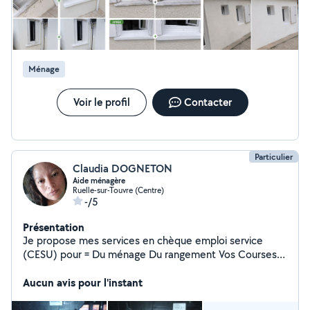
Ménage
Voir le profil
Contacter
Particulier
Claudia DOGNETON
Aide ménagère
Ruelle-sur-Touvre (Centre)
-/5
Présentation
Je propose mes services en chèque emploi service
(CESU) pour = Du ménage Du rangement Vos Courses
Du repassage 2h minimum j'ai une expérience de deux
ans pour une grande ancienne et une enseigne locale.
Aucun avis pour l'instant