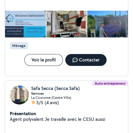
téléphone au : zéro sept, 67 94 90 18 ou par message.
Merci et à bientôt.
Ménage
Voir le profil
Contacter
Auto-entrepreneur
Safa Secca (Secca Safa)
Services
La Couronne (Centre Ville)
5/5
(4 avis)
Présentation
Agent polyvalent Je travaille avec le CESU aussi