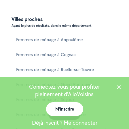
Villes proches
Ayant le plus de résultats, dans le même département
Femmes de ménage à Angoulême
Femmes de ménage à Cognac
Femmes de ménage à Ruelle-sur-Touvre
Femmes de ménage à Gond-Pontouvre
Connectez-vous pour profiter
pleinement d'AlloVoisins
Femmes de ménage à Soyaux
M'inscrire
Carte
Femmes de ménage à La Couronne
Déjà inscrit ? Me connecter