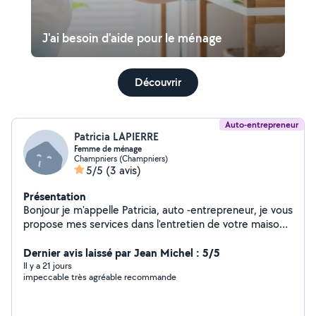
J'ai besoin d'aide pour le ménage
Découvrir
Auto-entrepreneur
Patricia LAPIERRE
Femme de ménage
Champniers (Champniers)
5/5
(3 avis)
Présentation
Bonjour je m'appelle Patricia, auto -entrepreneur, je vous
propose mes services dans l'entretien de votre maisons,
repassage, ainsi que tout autres petit services vous avez
besoin de courses ou de vous rendre à un rendez-vous
Dernier avis laissé par Jean Michel : 5/5
médical. Je suis dynamique , discrète et aime le travail
Il y a 21 jours
impeccable très agréable recommande
bien fait Si vous avez besoin de plus d'informations,
n'hésitez pas à me contacter pour en parler ensemble.