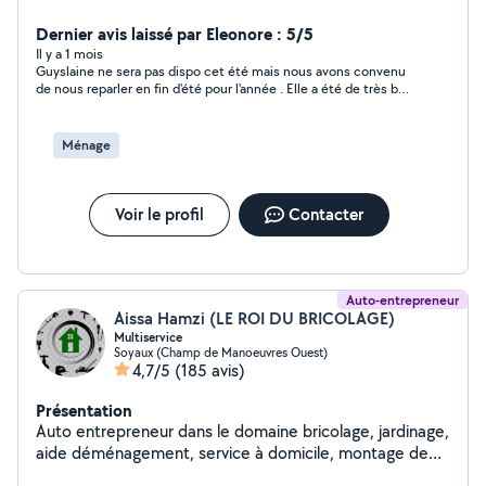
prestations ménages et repassages réguliers, et en
accepte d'autres. Aime les animaux domestiques.
Dernier avis laissé par Eleonore : 5/5
Il y a 1 mois
Guyslaine ne sera pas dispo cet été mais nous avons convenu
de nous reparler en fin d'été pour l'année . Elle a été de très bon
conseil et sérieuse sur ses engagements.
Ménage
Voir le profil
Contacter
Auto-entrepreneur
Aissa Hamzi (LE ROI DU BRICOLAGE)
Multiservice
Soyaux (Champ de Manoeuvres Ouest)
4,7/5
(185 avis)
Présentation
Auto entrepreneur dans le domaine bricolage, jardinage,
aide déménagement, service à domicile, montage de
meubles, nettoyage et dans tous les travaux.(petits