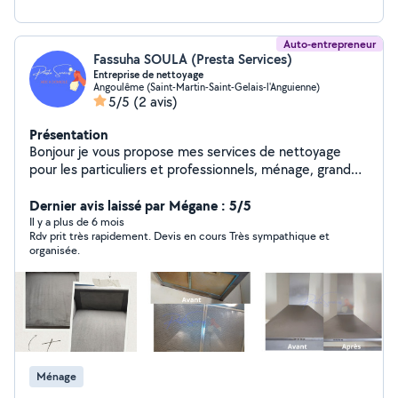
Auto-entrepreneur
Fassuha SOULA (Presta Services)
Entreprise de nettoyage
Angoulême (Saint-Martin-Saint-Gelais-l'Anguienne)
5/5
(2 avis)
Présentation
Bonjour je vous propose mes services de nettoyage
pour les particuliers et professionnels, ménage, grand
nettoyage, nettoyage des locaux, fin de chantier et du
nettoyage textiles (tapis, moquettes, canapé,
Dernier avis laissé par Mégane : 5/5
matelas)... Je suis quelqu'un de très sérieux et ponctuel.
Il y a plus de 6 mois
Rdv prit très rapidement. Devis en cours Très sympathique et
organisée.
Ménage