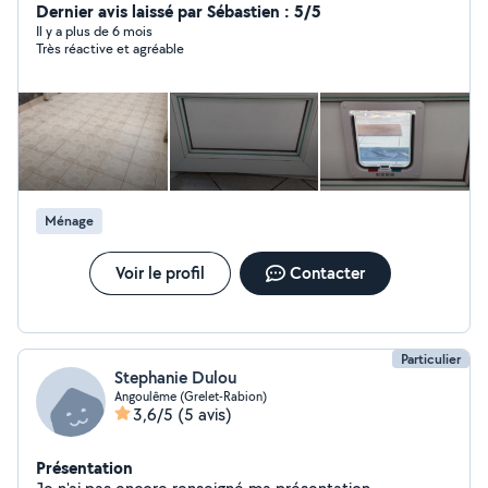
travaux de maçonnerie, terrassement, peinture)
Dernier avis laissé par Sébastien : 5/5
N'hésitez pas à me contacter Cordialement
Il y a plus de 6 mois
Très réactive et agréable
Ménage
Voir le profil
Contacter
Particulier
Stephanie Dulou
Angoulême (Grelet-Rabion)
3,6/5
(5 avis)
Présentation