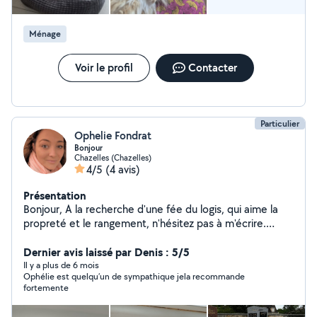
supplémentaires, n'hésitez pas à me demander. À
bientôt. Cathy V.
Ménage
Voir le profil
Contacter
Particulier
Ophelie Fondrat
Bonjour
Chazelles (Chazelles)
4/5
(4 avis)
Présentation
Bonjour, A la recherche d'une fée du logis, qui aime la
propreté et le rangement, n'hésitez pas à m'écrire.
Règlement en CESU ou sur facture (j'ai également mon
auto entreprise au nom de O'Fée du logis uniquement
Dernier avis laissé par Denis : 5/5
pour les sépultures). Remise en état logement locatif,
Il y a plus de 6 mois
Ophélie est quelqu’un de sympathique jela recommande
Vitrerie Ménage quotidien Ect ... Belle journée
fortemente