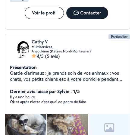
Voir le profil
Contacter
Particulier
Cathy V
Multiservices
Angoulême (Plateau Nord-Montausier)
4/5
(5 avis)
Présentation
Garde d'animaux : je prends soin de vos animaux : vos
chats, vos petits chiens etc à votre domicile pendant
votre absence, - vos vacances et vos week-ends, à voir
ensemble. Si vous avez besoin de repassage, ménage,
Dernier avis laissé par Sylvie : 1/5
jardinage Je sais faire du petit bricolage, éclairage,
Il y a une heure
Ok et après niette c'est quoi ce genre de faire
dépannage etc, à voir ensemble. Je sais dépanner une
TV, et quelques bricoles internet. Si vous avez besoin
d'aide pour vos papiers administratifs, je suis là. Pour vos
CV, vos lettres de motivation, je suis là. Je suis
soigneuse et consciencieuse dans mon travail, car j'aime
le travail bien fait. Si vous avez besoin d'informations