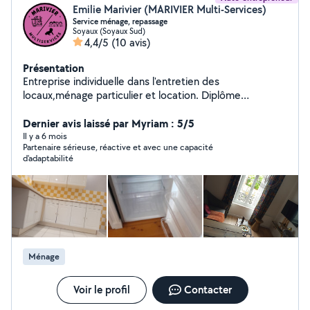
Emilie Marivier (MARIVIER Multi-Services)
Service ménage, repassage
Soyaux (Soyaux Sud)
4,4/5
(10 avis)
Présentation
Entreprise individuelle dans l'entretien des
locaux,ménage particulier et location. Diplôme
assistante maternelle en poche et formations suivies. 15
ans d'expérience en tant que femme de ménage chez
Dernier avis laissé par Myriam : 5/5
particulier employeur. À travaillé dans des sociétés de
Il y a 6 mois
Partenaire sérieuse, réactive et avec une capacité
nettoyage et entreprise de fin de chantier. Femme de
d'adaptabilité
chambre divers hôtels. Employé de resto rapide
burger,tacos assiettes grills Dynamique, motivée.
Disponible en semaine de 8h à 18h Secteur Charente
Ménage
Voir le profil
Contacter