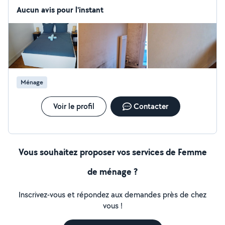
j'ai 3 ans d'expérience dans le Rbnb, je ne suis pas
Aucun avis pour l'instant
véhiculer et me déplace en bus. Merci pour votre
compréhension.NB: je prend aussi le cesu et cesu+
Budget a convertir merci d'avance
Ménage
Voir le profil
Contacter
Vous souhaitez proposer vos services de Femme
de ménage ?
Inscrivez-vous et répondez aux demandes près de chez
vous !