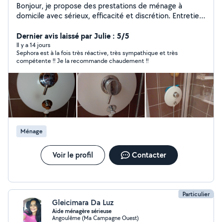
Bonjour, je propose des prestations de ménage à
domicile avec sérieux, efficacité et discrétion. Entretien
régulier, ménage ponctuel, grand nettoyage ou remise
en état, intervention rapide possible. Nettoyage de
Dernier avis laissé par Julie : 5/5
voiture. Je m'adapte à vos besoins pour vous garantir un
Il y a 14 jours
Sephora est à la fois très réactive, très sympathique et très
intérieur propre, sain et agréable. Service à la personne
compétente !! Je la recommande chaudement !!
(SAP) : bénéficiez de 50% de crédit d'impôt. Matériel
et produits adaptés. Ponctuelle, organisée et
minutieuse. Disponible rapidement. Chaque prestation
est réalisée avec soin pour un résultat professionnel et
durable. N'hésitez pas à me contacter pour un devis
rapide. Bonjour, je propose un service de nettoyage
spécialisé Airbnb avec contrôle et photos pour sécuriser
Ménage
vos locations.
Voir le profil
Contacter
Particulier
Gleicimara Da Luz
Aide ménagère sérieuse
Angoulême (Ma Campagne Ouest)