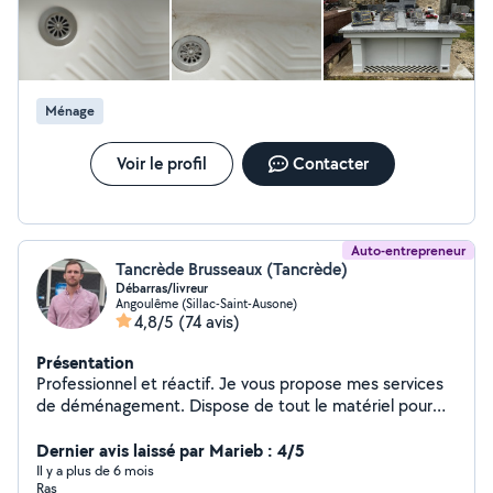
Ménage
Voir le profil
Contacter
Auto-entrepreneur
Tancrède Brusseaux (Tancrède)
Débarras/livreur
Angoulême (Sillac-Saint-Ausone)
4,8/5
(74 avis)
Présentation
Professionnel et réactif. Je vous propose mes services
de déménagement. Dispose de tout le matériel pour
protéger vos affaires. Je peux faire des débarras
d'encombrants : garages / appartements... Ainsi que
Dernier avis laissé par Marieb : 4/5
des travaux de rénovation sur devis. Tarifs par
Il y a plus de 6 mois
Ras