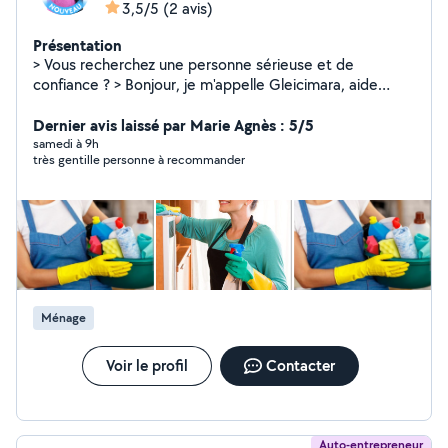
3,5/5
(2 avis)
Présentation
> Vous recherchez une personne sérieuse et de
confiance ? > Bonjour, je m'appelle Gleicimara, aide
ménagère avec 5 ans d'expérience à Angoulême et
Saint-Michel. > Je propose ménage complet maison et
Dernier avis laissé par Marie Agnès : 5/5
appartement, repassage, vitres, rangement et aide aux
samedi à 9h
très gentille personne à recommander
personnes âgées. > Je suis ponctuelle, discrète,
organisée et j'aime le travail bien fait. > Disponible en
semaine et samedi matin. N'hésitez pas à me contacter
pour discuter de vos besoins. À bientôt ! *
Ménage
Voir le profil
Contacter
Auto-entrepreneur