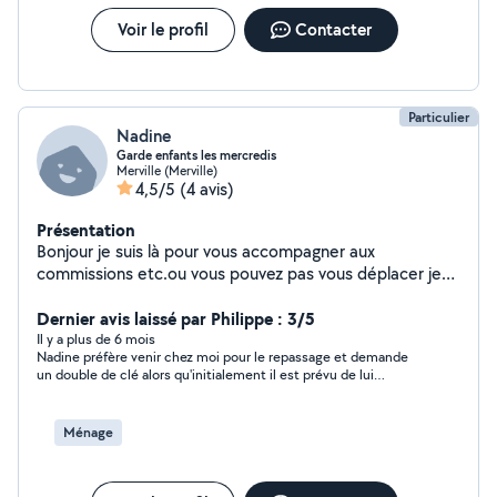
N'hésitez pas à me contacter pour plus d'informations
ou pour échanger sur vos besoins.
Voir le profil
Contacter
Particulier
Nadine
Garde enfants les mercredis
Merville (Merville)
4,5/5
(4 avis)
Présentation
Bonjour je suis là pour vous accompagner aux
commissions etc.ou vous pouvez pas vous déplacer je
suis là pour vous aider.
Dernier avis laissé par Philippe : 3/5
Il y a plus de 6 mois
Nadine préfère venir chez moi pour le repassage et demande
un double de clé alors qu'initialement il est prévu de lui
remettre ma panière à linge pour un repassage à son domicile.
Ménage