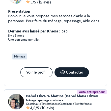
5/5
(12 avis)
Présentation
Bonjour Je vous propose mes services d'aide à la
personne. Pour faire du ménage, repassage, aide dans
les actes de la vie quotidienne, accompagnement aux
courses... Je dispose d'une shampouineuse (nettoyage
Dernier avis laissé par Kheira : 5/5
canapé, tapis, siège voiture..)
Il y a 3 mois
Une personne gentille !
Ménage
Voir le profil
Contacter
Auto-entrepreneur
Isabel Oliveira Martins (Isabel Maria Oliveira Martins)
Ménage repassage couturiere
Castelnau-d'Estrétefonds (Castelnau-d'Estrétefonds)
4,2/5
(10 avis)