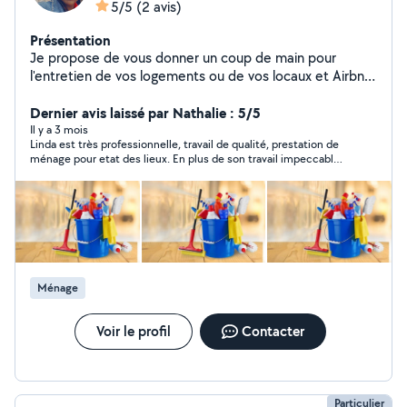
5/5
(2 avis)
Présentation
Je propose de vous donner un coup de main pour
l'entretien de vos logements ou de vos locaux et Airbnb
aussi de manière ponctuelle ou régulière. Ménage
ponctuel ou régulier . Ménage classique Nettoyage
Dernier avis laissé par Nathalie : 5/5
après fête Grand nettoyage Ménage état des lieux Aide
Il y a 3 mois
Linda est très professionnelle, travail de qualité, prestation de
ménage pour les personnes âgées Ménage location de
ménage pour etat des lieux. En plus de son travail impeccable ,
vacances ou saisonnière Nettoyage post
Linda est très gentille. Je la recommande. Merci encore Linda
déménagement Lavage des vitres sans matériel
Nathalie
spécifique Je suis soigneuse, ponctuelle et sérieuse. Je
dispose des produits de base , mais je peux aussi utiliser
les vôtres si vous préférez.
Ménage
Voir le profil
Contacter
Particulier