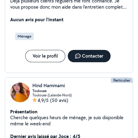
Déjà plusieurs clients réguliers me font confiance. Je
vous propose donc mon aide dans l'entretien complet
de votre maison, vos bureaux, le repassage, les courses
et tout autres déplacements, mais aussi aide
Aucun avis pour l'instant
administrative, rangement et autres selon vos besoins.
Mon rayon d'action 10 km autour de mon domicile
Ménage
environ. Je répond aussi à vos demandes occasionnelles
pour la préparation d'un événement particulier (mise en
relation, coordination des prestations). Échangeons
Voir le profil
Contacter
pour vos différentes demandes. Au plaisir de vous
rencontrer. Karine
Particulier
Hind Hammami
Toulouse
Toulouse (Lalande-Nord)
4,9/5
(50 avis)
Présentation
Cherche quelques heurs de ménage, je suis disponible
même le week-end
Dernier avis laissé par Joce : 4/5