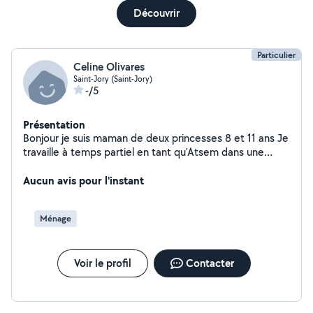
Découvrir
Particulier
Celine Olivares
Saint-Jory (Saint-Jory)
-/5
Présentation
Bonjour je suis maman de deux princesses 8 et 11 ans Je
travaille à temps partiel en tant qu'Atsem dans une
école maternelle . Et mes prestations de qualités me
permet d'offrir des petits extras à mes puces Je suis
Aucun avis pour l'instant
très consciencieuse et active . À bientôt si mes services
vous intéresses .
Ménage
Voir le profil
Contacter