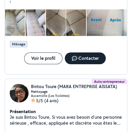
!
frais à votre mobilier. Sérieux , ponctuelle et minutieux,
je veille à ce que chaque prestation soit réalisée avec
soin. J'ai l'habitude d'intervenir chez des particuliers et je
m'adapte à vos besoins. Disponible en semaine et
certains week-ends, n'hésitez pas à me contacter pour
un renseignement ou un devis gratuit. Réponse rapide
assurée
Ménage
Voir le profil
Contacter
Auto-entrepreneur
Bintou Toure (MARA ENTREPRISE AÏSSATA)
Nettoyage
Aucamville (Les Violettes)
5/5
(4 avis)
Présentation
Je suis Bintou Toure, Si vous avez besoin d'une personne
sérieuse , efficace, appliquée et discrète vous êtes les
bienvenus sur mon profil. J'aime rendre propre tout au