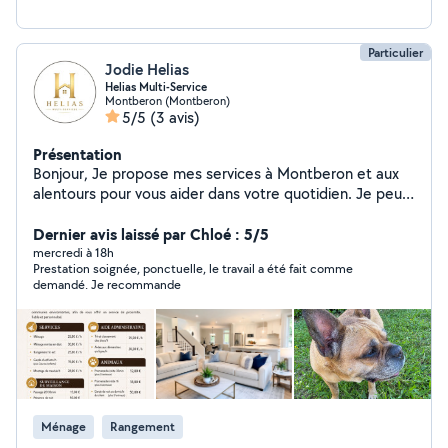
Particulier
Jodie Helias
Helias Multi-Service
Montberon (Montberon)
5/5
(3 avis)
Présentation
Bonjour, Je propose mes services à Montberon et aux
alentours pour vous aider dans votre quotidien. Je peux
intervenir pour du ménage, du rangement, des courses,
de l'aide administrative, de la garde d'enfants ainsi que
Dernier avis laissé par Chloé : 5/5
de la garde d'animaux et de la garde de domicile
mercredi à 18h
Prestation soignée, ponctuelle, le travail a été fait comme
pendant vos absences. Je propose également
demandé. Je recommande
différents services d'entretien comme le nettoyage de
terrasses au karcher, le nettoyage de tapis, fauteuils et
canapés, ainsi que la location de nettoyeur vapeur pour
les canapés. Vous pouvez également me contacter pour
le montage de vos meubles et d'autres petits services
ponctuels. En parallèle je réalise également des poses
d'extensions de cils en tant qu'auto-entrepreneur depuis
Ménage
Rangement
des années. Je suis sérieuse, organisée et véhiculée.