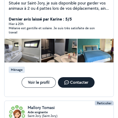
Située sur Saint-Jory, je suis disponible pour garder vos
animaux à 2 ou 4 pattes lors de vos déplacements, ainsi
que les promenades Ayant 2 enfants, je suis disponible
pour garder vos enfants en bas âge 7/7j, en période de
Dernier avis laissé par Karine : 5/5
vacances scolaires. Disponible pour faire le ménage, la
Hier à 20h
Mélanie est gentille et solaire. Je suis très satisfaite de son
blanchisserie pour les Airbnb 7/7j Munie d'une machine à
travail
laver de 15 kg vous pouvez me confier vos couettes,
draps... Je suis sympathique, minutieuse, ambitieuse,
réactive, compétente dans tout ce que j'entreprends
N'hésitez pas à me contacter, je serai ravie de vous
répondre A très bientôt
Ménage
Voir le profil
Contacter
Particulier
Mallory Tomasi
Aide soignante
Saint-Jory (Saint-Jory)