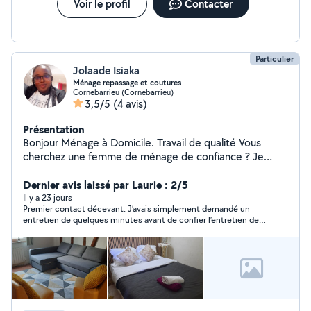
Voir le profil
Contacter
Particulier
Jolaade Isiaka
Ménage repassage et coutures
Cornebarrieu (Cornebarrieu)
3,5/5
(4 avis)
Présentation
Bonjour Ménage à Domicile. Travail de qualité Vous
cherchez une femme de ménage de confiance ? Je
saurai m'adapter à vos besoins, et vous pourrez profiter
d'une maison propre et ordonnée sans effort.
Dernier avis laissé par Laurie : 2/5
Contactez-moi pour plus d'informations ! Paiement en
Il y a 23 jours
Premier contact décevant. J’avais simplement demandé un
ESPÈCE OU CESU 12 par heure
entretien de quelques minutes avant de confier l’entretien de
mon domicile, ce qui me semble normal pour expliquer mes
attentes et présenter la maison. La personne a refusé en
indiquant qu’elle préférait commencer directement une
prestation d’essai. Cette façon de procéder ne correspondait
pas à mes attentes. Je n’ai donc pas donné suite. Je lui
souhaite une bonne continuation.