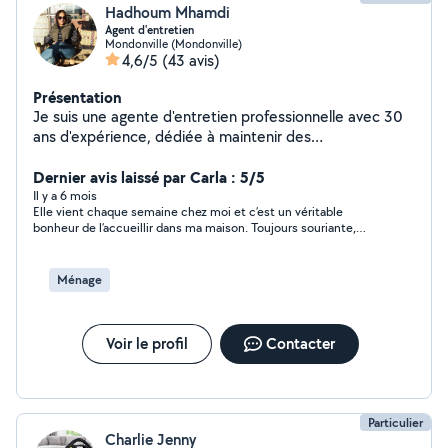
Hadhoum Mhamdi
Agent d'entretien
Mondonville (Mondonville)
4,6/5
(43 avis)
Présentation
Je suis une agente d'entretien professionnelle avec 30
ans d'expérience, dédiée à maintenir des
environnements impeccables et sains. Je propose des
services de nettoyage pour résidences, bureaux et
Dernier avis laissé par Carla : 5/5
espaces communs, utilisant des techniques avancées et
Il y a 6 mois
Elle vient chaque semaine chez moi et c’est un véritable
des produits écologiques pour surpasser vos attentes.
bonheur de l’accueillir dans ma maison. Toujours souriante,
discrète et d’un grand professionnalisme, son travail est
irréprochable et réalisé avec beaucoup de soin. Rentrer chez
soi après son passage est un vrai plaisir. C’est une personne de
Ménage
confiance, précieuse au quotidien, que je recommande les
yeux fermés. Merci Hada ❤️
Voir le profil
Contacter
Particulier
Charlie Jenny