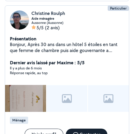
Particulier
Christine Roulph
Aide ménagère
Aussonne (Aussonne)
5/5
(2 avis)
Présentation
Bonjour, Après 30 ans dans un hôtel 5 étoiles en tant
que femme de chambre puis aide gouvernante a
Toulouse , je me suis reconvertie en aide ménagère il y a
3 ans et demi . je cherche donc de nouveaux clients. Je
Dernier avis laissé par Maxime : 5/5
suis dynamique, consciencieuse et perfectionniste et je
Il y a plus de 6 mois
Réponse rapide, au top
suis prête a mettre toute ces compétences à l'oeuvre
pour vous faciliter la vie et rendre votre maison propre.
Ménage