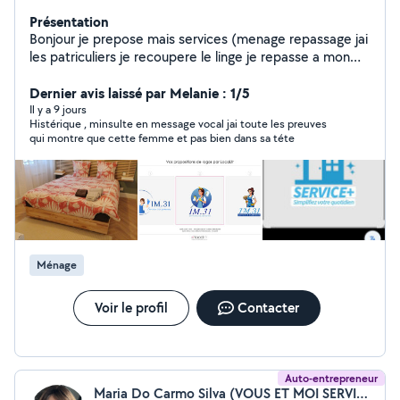
Présentation
Bonjour je prepose mais services (menage repassage jai
les patriculiers je recoupere le linge je repasse a mon
domecille et je le ramene) aux jai vous Nettoyage de
bureaux aussi les residences est local Menage dans les
Dernier avis laissé par Melanie : 1/5
location arbnib Je fait aussi de la coulture Nettoyage
Il y a 9 jours
Histérique , minsulte en message vocal jai toute les preuves
voiture interieur comme exterieur lavage est espirateur
qui montre que cette femme et pas bien dans sa téte
etc Je accept les paiement cesu Aux directement avec
ma societait Reduction de credit dimpots 50% Libre de
suite avec beaucoup de experience situee a grissolles
Ménage
Voir le profil
Contacter
Auto-entrepreneur
Maria Do Carmo Silva (VOUS ET MOI SERVICES DE NETTOYAGE)