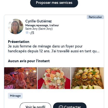
Proposer mes services
Particulier
Cyrille Gutiérrez
Menage,repassage, traîteur
Saint-Jory (Saint-Jory)
-/5
Présentation
Je suis femme de ménage dans un foyer pour
handicapés depuis 12 ans. J'ai travaillé aussi en tant que
femme de ménage chez des particuliers.je suis
quelqu'un de très sérieux.
Aucun avis pour l'instant
Ménage
Voir le profil
Contacter