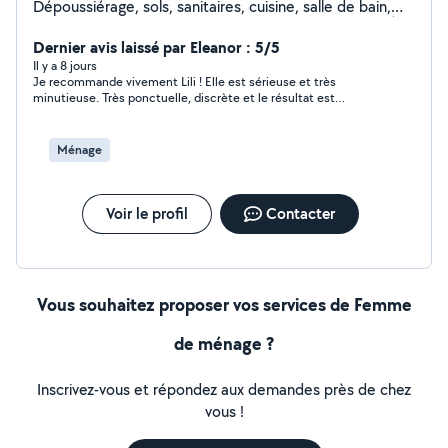
Dépoussiérage, sols, sanitaires, cuisine, salle de bain,
changement des draps, repassage soigné et pliage.. À
l'écoute de vos attentes, n'hésitez pas à me contacter
Dernier avis laissé par Eleanor : 5/5
Il y a 8 jours
Je recommande vivement Lili ! Elle est sérieuse et très
minutieuse. Très ponctuelle, discrète et le résultat est
toujours impeccable jusque dans les moindre recoins. C'est
aussi une personne bienveillante et de confiance à qui on peut
laisser ses clés sans aucune inquiétude. Je ne peut que
Ménage
conseiller si vous chercher une aide ménagère fiable et
efficace.
Voir le profil
Contacter
Vous souhaitez proposer vos services de Femme
de ménage ?
Inscrivez-vous et répondez aux demandes près de chez
vous !