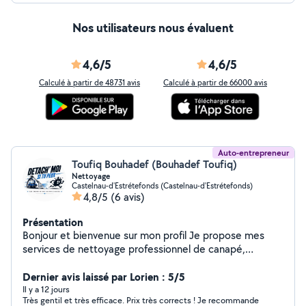
Nos utilisateurs nous évaluent
4,6/5
4,6/5
Calculé à partir de 48731 avis
Calculé à partir de 66000 avis
Auto-entrepreneur
Toufiq Bouhadef (Bouhadef Toufiq)
Nettoyage
Castelnau-d'Estrétefonds (Castelnau-d'Estrétefonds)
4,8/5
(6 avis)
Présentation
Bonjour et bienvenue sur mon profil Je propose mes
services de nettoyage professionnel de canapé,
matelas, tapis et fauteuils à domicile. Je suis équipée
de matériel adapté et j'utilise des produits efficaces et
Dernier avis laissé par Lorien : 5/5
respectueux des tissus pour éliminer les taches, les
Il y a 12 jours
Très gentil et très efficace. Prix très corrects ! Je recommande
mauvaises odeurs, les acariens et redonner un coup de