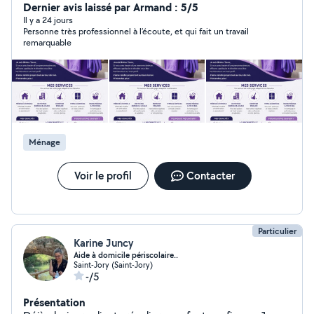
tour de moi. N'attendez plus
Dernier avis laissé par Armand : 5/5
Il y a 24 jours
Personne très professionnel à l’écoute, et qui fait un travail
remarquable
Ménage
Voir le profil
Contacter
Particulier
Karine Juncy
Aide à domicile périscolaire..
Saint-Jory (Saint-Jory)
-/5
Présentation