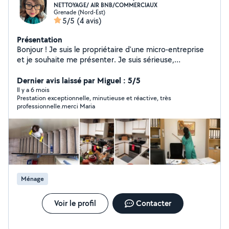
NETTOYAGE/ AIR BNB/COMMERCIAUX
Grenade (Nord-Est)
5/5
(4 avis)
Présentation
Bonjour ! Je suis le propriétaire d'une micro-entreprise
et je souhaite me présenter. Je suis sérieuse,
responsable et organisée. Je me suis spécialise dans le
nettoyage d'immeubles et de AirBNB. Je dispose de
Dernier avis laissé par Miguel : 5/5
mon propre matériel et accessoire de nettoyage,
Il y a 6 mois
Prestation exceptionnelle, minutieuse et réactive, très
notamment des aspirateurs semi-industriels, des
professionnelle.merci Maria
autolaveuses et un nettoyeur haute pression. J'utilise
des produits spécifiques pour ne pas abîmer les
meubles et les sols. Je peux me déplacer sans
problème ; je possède véhicules, la distance n'est donc
pas un obstacle. Le tarif est négociable en fonction de
la distance. Cordialement Vous et Moi Services de
Nettoyage Mme Do Carmo Silva Maria
Ménage
Voir le profil
Contacter