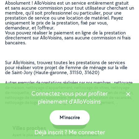
Absolument ! AlloVoisins est un service entièrement gratuit
et sans aucune commission pour tout utilisateur cherchant un
membre, qu’il soit professionnel ou particulier, pour une
prestation de service ou une location de matériel. Payez
uniquement le prix de la prestation, fixé par vous,
demandeur, et l’offreur.
Vous pouvez réaliser le paiement en ligne de la prestation
directement sur AlloVoisins, sans aucune commission ni frais
bancaires.
Sur AlloVoisins, trouvez toutes les prestations de services
pour réaliser votre projet de Femme de ménage sur la ville
de Saint-Jory (Haute-garonne, 31150, 31620)
Autres exemples de prestations réalisées par nos membres : nettoyage
de maison, nettoyage d'appartement, nettoyage de vitres, nettoyage
Connectez-vous pour profiter
de moquette, nettoyage de sol, cirage de parquet, entretien de maison,
nettoyage de location saisonnière, nettoyage de location de vacances,
pleinement d'AlloVoisins
nettoyage de logement, nettoyage après un déménagement, ..
M'inscrire
Carte
Villes proches
Déjà inscrit ? Me connecter
Ayant le plus de résultats, dans le même département