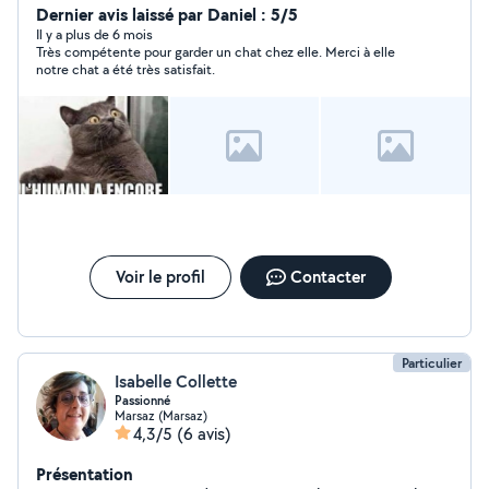
brosser, nettoyer les litières, sortir votre compagnon,
Dernier avis laissé par Daniel : 5/5
pendant votre travail ou vos absences, nourrir vos
Il y a plus de 6 mois
Très compétente pour garder un chat chez elle. Merci à elle
poissons, ou votre lapin et arroser vos plantes, mes
notre chat a été très satisfait.
enfants sont souvent avec moi et ravis de jouer et
câliner vos boules de poils ou d'écailles. J'ai plusieurs
recommandations, sur différentes espèces d'animaux,
chien, chat, lapin, poisson.... N'hésitez pas si vous voulez
plus d'informations, belle journée
Voir le profil
Contacter
Particulier
Isabelle Collette
Passionné
Marsaz (Marsaz)
4,3/5
(6 avis)
Présentation