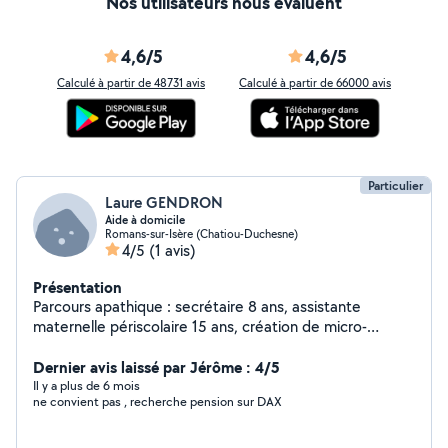
Nos utilisateurs nous évaluent
4,6/5
4,6/5
Calculé à partir de 48731 avis
Calculé à partir de 66000 avis
Particulier
Laure GENDRON
Aide à domicile
Romans-sur-Isère (Chatiou-Duchesne)
4/5
(1 avis)
Présentation
Parcours apathique : secrétaire 8 ans, assistante
maternelle périscolaire 15 ans, création de micro-
entreprise d'un atelier de couture personnalisé et
retoucherie 15 ans et accompagnement en ESAT d'une
Dernier avis laissé par Jérôme : 4/5
équipe en service, plonge en salle 3 ans
Il y a plus de 6 mois
ne convient pas , recherche pension sur DAX