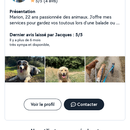
5/5
(4 avis)
Présentation
Marion, 22 ans passionnée des animaux. J'offre mes
services pour gardez vos toutous lors d'une balade ou à
votre domicile. Certifiée par L'ACACED. N'hésitez pas à
m'envoyez un message pour plus d'infos
Dernier avis laissé par Jacques : 5/5
Il y a plus de 6 mois
très sympa et disponible,
Voir le profil
Contacter