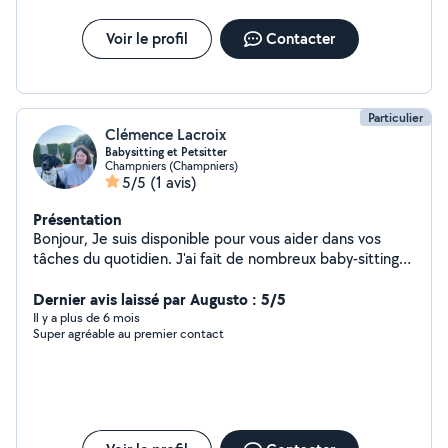
Voir le profil
Contacter
Particulier
Clémence Lacroix
Babysitting et Petsitter
Champniers (Champniers)
5/5
(1 avis)
Présentation
Bonjour, Je suis disponible pour vous aider dans vos
tâches du quotidien. J'ai fait de nombreux baby-sitting
lors de mes études. J'adore les animaux, je peux
m'occuper de vos loulous pendant votre absence.
Dernier avis laissé par Augusto : 5/5
Il y a plus de 6 mois
Super agréable au premier contact