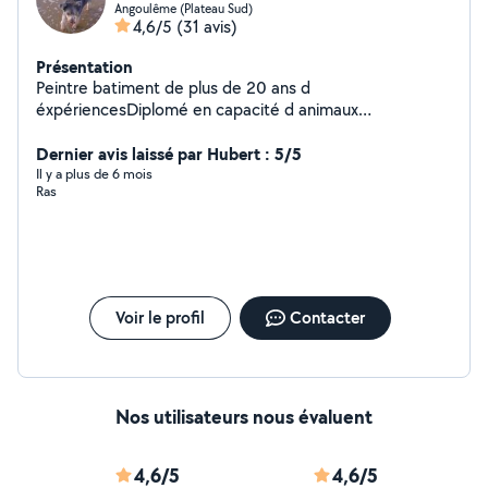
Angoulême (Plateau Sud)
4,6/5
(31 avis)
Présentation
Peintre batiment de plus de 20 ans d
éxpériencesDiplomé en capacité d animaux
domestiquesVide maison et déménagementEtudie
toutes propositionsA votre sérvice.
Dernier avis laissé par Hubert : 5/5
Il y a plus de 6 mois
Ras
Voir le profil
Contacter
Nos utilisateurs nous évaluent
4,6/5
4,6/5