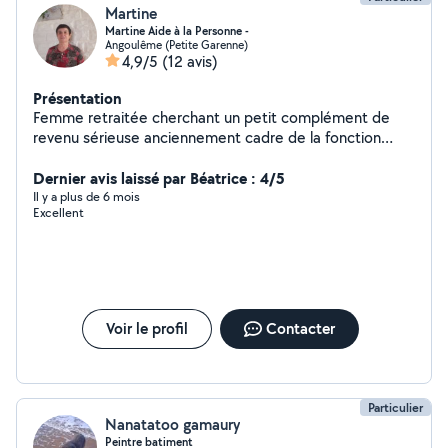
Martine
Martine Aide à la Personne -
Angoulême (Petite Garenne)
4,9/5
(12 avis)
Présentation
Femme retraitée cherchant un petit complément de
revenu sérieuse anciennement cadre de la fonction
publique. Offre mes services pour tous travaux
administratifs, secrétariat, aide juridique, garde animaux
Dernier avis laissé par Béatrice : 4/5
, baby sitting, sorties véhiculées, livraison de courses,
Il y a plus de 6 mois
Excellent
heures de ménage, nettoyage.
Voir le profil
Contacter
Particulier
Nanatatoo gamaury
Peintre batiment