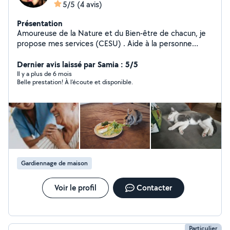
5/5
(4 avis)
Présentation
Amoureuse de la Nature et du Bien-être de chacun, je
propose mes services (CESU) . Aide à la personne
(toilette, repas, courses, Jeux..) . Petits travaux de
jardinage . Promenade de votre petit compagnon à
Dernier avis laissé par Samia : 5/5
quatre pattes
Il y a plus de 6 mois
Belle prestation! À l’écoute et disponible.
Gardiennage de maison
Voir le profil
Contacter
Particulier