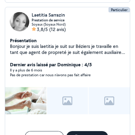
Particulier
Laetitia Sarrazin
Prestation de service
Soyaux (Soyaux Nord)
3,8/5
(12 avis)
Présentation
Bonjour je suis laetitia je suit sur Béziers je travaille en
tant que agent de propreté je suit également auxiliaire
de vie diplômé je serais ravie de faire au maximum pour
satisfaire chaque demande..n'hésitez pas a me
Dernier avis laissé par Dominique : 4/5
contacter
Il y a plus de 6 mois
Pas de prestation car nous n’avons pas fait affaire