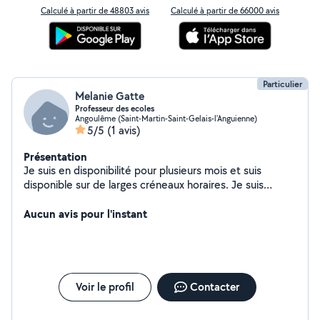
Calculé à partir de 48803 avis
Calculé à partir de 66000 avis
Particulier
Melanie Gatte
Professeur des ecoles
Angoulême (Saint-Martin-Saint-Gelais-l'Anguienne)
5/5
(1 avis)
Présentation
Je suis en disponibilité pour plusieurs mois et suis
disponible sur de larges créneaux horaires. Je suis
intéressée par le service à la personne. Course, garde d
enfants ou garde d animaux..
Aucun avis pour l'instant
Voir le profil
Contacter