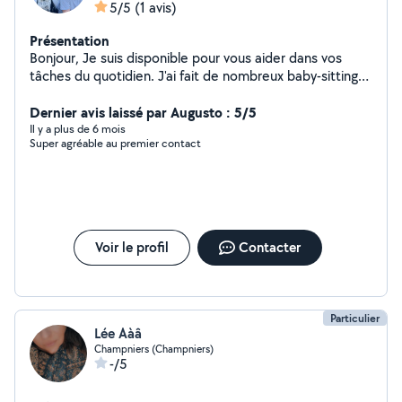
5/5
(1 avis)
Présentation
Bonjour, Je suis disponible pour vous aider dans vos
tâches du quotidien. J'ai fait de nombreux baby-sitting
lors de mes études. J'adore les animaux, je peux
m'occuper de vos loulous pendant votre absence.
Dernier avis laissé par Augusto : 5/5
Il y a plus de 6 mois
Super agréable au premier contact
Voir le profil
Contacter
Particulier
Lée Aàâ
Champniers (Champniers)
-/5