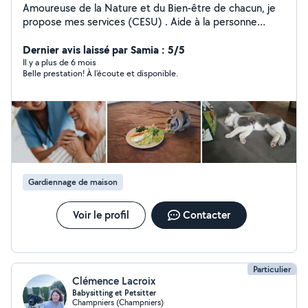
Amoureuse de la Nature et du Bien-être de chacun, je
propose mes services (CESU) . Aide à la personne
(toilette, repas, courses, Jeux..) . Petits travaux de
jardinage . Promenade de votre petit compagnon à
Dernier avis laissé par Samia : 5/5
quatre pattes
Il y a plus de 6 mois
Belle prestation! À l’écoute et disponible.
Gardiennage de maison
Voir le profil
Contacter
Particulier
Clémence Lacroix
Babysitting et Petsitter
Champniers (Champniers)