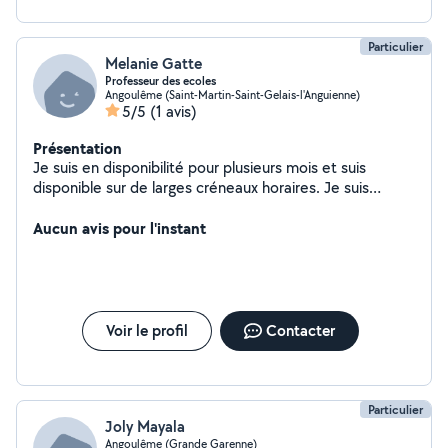
Particulier
Melanie Gatte
Professeur des ecoles
Angoulême (Saint-Martin-Saint-Gelais-l'Anguienne)
5/5
(1 avis)
Présentation
Je suis en disponibilité pour plusieurs mois et suis
disponible sur de larges créneaux horaires. Je suis
intéressée par le service à la personne. Course, garde d
enfants ou garde d animaux..
Aucun avis pour l'instant
Voir le profil
Contacter
Particulier
Joly Mayala
Angoulême (Grande Garenne)