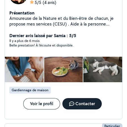
5/5
(4 avis)
Présentation
Amoureuse de la Nature et du Bien-être de chacun, je
propose mes services (CESU) . Aide à la personne
(toilette, repas, courses, Jeux..) . Petits travaux de
jardinage . Promenade de votre petit compagnon à
Dernier avis laissé par Samia : 5/5
quatre pattes
Il y a plus de 6 mois
Belle prestation! À l’écoute et disponible.
Gardiennage de maison
Voir le profil
Contacter
Particulier