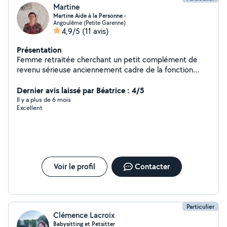
Martine
Martine Aide à la Personne -
Angoulême (Petite Garenne)
4,9/5
(11 avis)
Présentation
Femme retraitée cherchant un petit complément de
revenu sérieuse anciennement cadre de la fonction
publique. Offre mes services pour tous travaux
administratifs, secrétariat, aide juridique, garde animaux
Dernier avis laissé par Béatrice : 4/5
, baby sitting, sorties véhiculées, livraison de courses,
Il y a plus de 6 mois
Excellent
heures de ménage, nettoyage.
Voir le profil
Contacter
Particulier
Clémence Lacroix
Babysitting et Petsitter