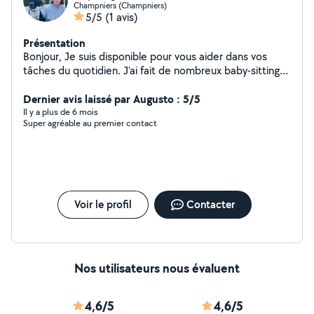
Champniers (Champniers)
5/5
(1 avis)
Présentation
Bonjour, Je suis disponible pour vous aider dans vos
tâches du quotidien. J'ai fait de nombreux baby-sitting
lors de mes études. J'adore les animaux, je peux
m'occuper de vos loulous pendant votre absence.
Dernier avis laissé par Augusto : 5/5
Il y a plus de 6 mois
Super agréable au premier contact
Voir le profil
Contacter
Nos utilisateurs nous évaluent
4,6/5
4,6/5