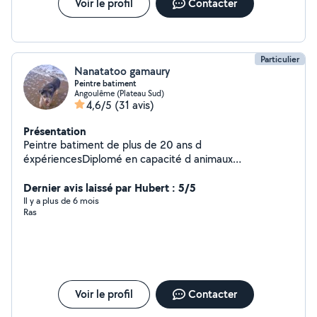
Voir le profil
Contacter
Particulier
Nanatatoo gamaury
Peintre batiment
Angoulême (Plateau Sud)
4,6/5
(31 avis)
Présentation
Peintre batiment de plus de 20 ans d
éxpériencesDiplomé en capacité d animaux
domestiquesVide maison et déménagementEtudie
toutes propositionsA votre sérvice.
Dernier avis laissé par Hubert : 5/5
Il y a plus de 6 mois
Ras
Voir le profil
Contacter