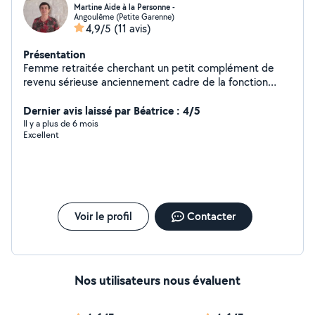
Martine Aide à la Personne -
Angoulême (Petite Garenne)
4,9/5
(11 avis)
Présentation
Femme retraitée cherchant un petit complément de
revenu sérieuse anciennement cadre de la fonction
publique. Offre mes services pour tous travaux
administratifs, secrétariat, aide juridique, garde animaux
Dernier avis laissé par Béatrice : 4/5
, baby sitting, sorties véhiculées, livraison de courses,
Il y a plus de 6 mois
Excellent
heures de ménage, nettoyage.
Voir le profil
Contacter
Nos utilisateurs nous évaluent