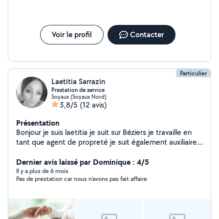
Voir le profil
Contacter
Particulier
Laetitia Sarrazin
Prestation de service
Soyaux (Soyaux Nord)
3,8/5
(12 avis)
Présentation
Bonjour je suis laetitia je suit sur Béziers je travaille en
tant que agent de propreté je suit également auxiliaire
de vie diplômé je serais ravie de faire au maximum pour
satisfaire chaque demande..n'hésitez pas a me
Dernier avis laissé par Dominique : 4/5
contacter
Il y a plus de 6 mois
Pas de prestation car nous n’avons pas fait affaire