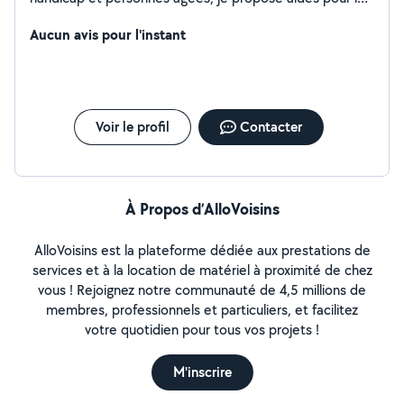
service à la personne. Soins animalier: chiens, chats,
bovins, caprins, équins, volailles... Bricolages : enduit,
Aucun avis pour l'instant
ponçage, peinture... Parcs et jardins...
Voir le profil
Contacter
À Propos d’AlloVoisins
AlloVoisins est la plateforme dédiée aux prestations de
services et à la location de matériel à proximité de chez
vous ! Rejoignez notre communauté de 4,5 millions de
membres, professionnels et particuliers, et facilitez
votre quotidien pour tous vos projets !
M'inscrire