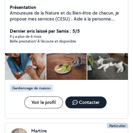
Présentation
Amoureuse de la Nature et du Bien-être de chacun, je
propose mes services (CESU) . Aide à la personne
(toilette, repas, courses, Jeux..) . Petits travaux de
jardinage . Promenade de votre petit compagnon à
Dernier avis laissé par Samia : 5/5
quatre pattes
Il y a plus de 6 mois
Belle prestation! À l’écoute et disponible.
Gardiennage de maison
Voir le profil
Contacter
Particulier
Martine