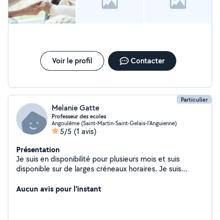
Voir le profil
Contacter
Particulier
Melanie Gatte
Professeur des ecoles
Angoulême (Saint-Martin-Saint-Gelais-l'Anguienne)
5/5
(1 avis)
Présentation
Je suis en disponibilité pour plusieurs mois et suis
disponible sur de larges créneaux horaires. Je suis
intéressée par le service à la personne. Course, garde d
enfants ou garde d animaux..
Aucun avis pour l'instant