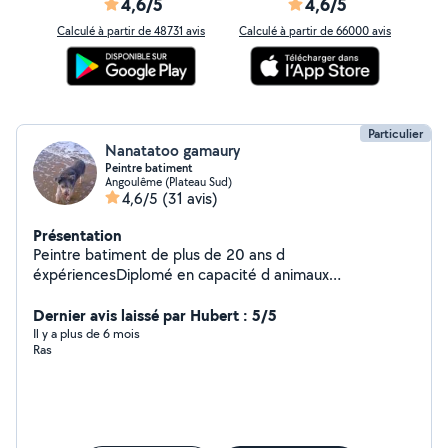
4,6/5
4,6/5
Calculé à partir de 48731 avis
Calculé à partir de 66000 avis
Particulier
Nanatatoo gamaury
Peintre batiment
Angoulême (Plateau Sud)
4,6/5
(31 avis)
Présentation
Peintre batiment de plus de 20 ans d
éxpériencesDiplomé en capacité d animaux
domestiquesVide maison et déménagementEtudie
toutes propositionsA votre sérvice.
Dernier avis laissé par Hubert : 5/5
Il y a plus de 6 mois
Ras