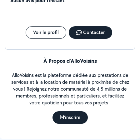
bovins, caprins, équins, volailles... Bricolages : enduit,
Aucun avis pour l'instant
ponçage, peinture... Parcs et jardins...
Voir le profil
Contacter
À Propos d’AlloVoisins
AlloVoisins est la plateforme dédiée aux prestations de
services et à la location de matériel à proximité de chez
vous ! Rejoignez notre communauté de 4,5 millions de
membres, professionnels et particuliers, et facilitez
votre quotidien pour tous vos projets !
M'inscrire