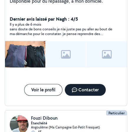
Disponible pour du repassage, à mon domicile.
Dernier avis laissé par Nagh : 4/5
Il y a plus de 6 mois
sans doute de bons conseils je n'ai juste pas pu aller au bout de
ma démarche pour le constater. je pense reprendre des
conseils auprès de ce voisin :) merci encore pour ce 1er
contact
Voir le profil
Contacter
Particulier
Fouzi Diboun
Étanchéité
Angoulême (Ma Campagne Est-Petit Fresquet)