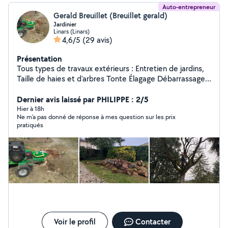
Auto-entrepreneur
Gerald Breuillet (Breuillet gerald)
Jardinier
Linars (Linars)
4,6/5
(29 avis)
Présentation
Tous types de travaux extérieurs : Entretien de jardins,
Taille de haies et d'arbres Tonte Élagage Débarrassage
de garage, grange, box Credit d'impôts à 50%,
disponible 7j/7j. Devis gratuit sur demande, n'hésitez pas
Dernier avis laissé par PHILIPPE : 2/5
à me contacter pour toutes demandes Contactez moi
Hier à 18h
Ne m'a pas donné de réponse à mes question sur les prix
de préférence au 06/20/94/78/34
pratiqués
Voir le profil
Contacter