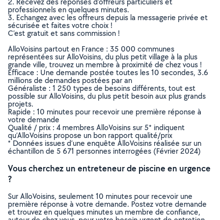
2. Recevez des réponses d’offreurs particuliers et
professionnels en quelques minutes.
3. Echangez avec les offreurs depuis la messagerie privée et
sécurisée et faites votre choix !
C’est gratuit et sans commission !
AlloVoisins partout en France : 35 000 communes
représentées sur AlloVoisins, du plus petit village à la plus
grande ville, trouvez un membre à proximité de chez vous !
Efficace : Une demande postée toutes les 10 secondes, 3.6
millions de demandes postées par an
Généraliste : 1 250 types de besoins différents, tout est
possible sur AlloVoisins, du plus petit besoin aux plus grands
projets.
Rapide : 10 minutes pour recevoir une première réponse à
votre demande
Qualité / prix : 4 membres AlloVoisins sur 5* indiquent
qu’AlloVoisins propose un bon rapport qualité/prix
* Données issues d’une enquête AlloVoisins réalisée sur un
échantillon de 5 671 personnes interrogées (Février 2024)
Vous cherchez un entreteneur de piscine en urgence
?
Sur AlloVoisins, seulement 10 minutes pour recevoir une
première réponse à votre demande. Postez votre demande
et trouvez en quelques minutes un membre de confiance,
autour de chez vous, pour votre besoin urgent de entretien