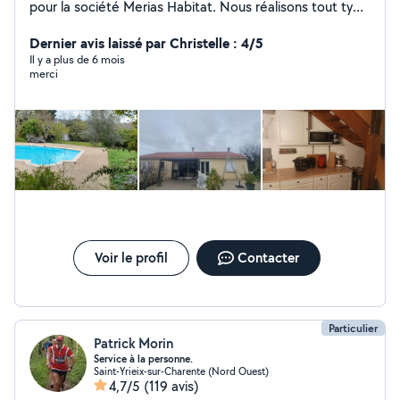
pour la société Merias Habitat. Nous réalisons tout type
de couverture, ainsi que le traitement du bois, le
démoussage de toiture, l'isolation, la ventilation et le
Dernier avis laissé par Christelle : 4/5
placoplâtre. N'hésitez pas à me contacter pour tout
Il y a plus de 6 mois
merci
type de projet. Nous saurons vous apporter les
meilleurs prestataires dans le cas où nous ne
maîtriserions pas un domaine en particulier.
Voir le profil
Contacter
Particulier
Patrick Morin
Service à la personne.
Saint-Yrieix-sur-Charente (Nord Ouest)
4,7/5
(119 avis)