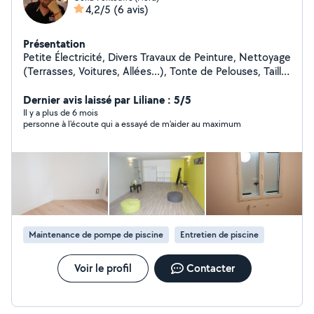
4,2/5
(6 avis)
Présentation
Petite Électricité, Divers Travaux de Peinture, Nettoyage
(Terrasses, Voitures, Allées...), Tonte de Pelouses, Taille
de Haies et d'Arbustes, Montage de Meubles en Kit,
Livraison de Courses, Assistance Informatique, etc...
Dernier avis laissé par Liliane : 5/5
Il y a plus de 6 mois
personne à l'écoute qui a essayé de m'aider au maximum
Maintenance de pompe de piscine
Entretien de piscine
Voir le profil
Contacter