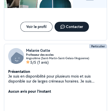
Voir le profil
Contacter
Particulier
Melanie Gatte
Professeur des ecoles
Angoulême (Saint-Martin-Saint-Gelais-l'Anguienne)
5/5
(1 avis)
Présentation
Je suis en disponibilité pour plusieurs mois et suis
disponible sur de larges créneaux horaires. Je suis
intéressée par le service à la personne. Course, garde d
enfants ou garde d animaux..
Aucun avis pour l'instant