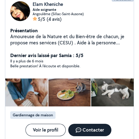
Elam Kheniche
Aide soignante
Angoulême (Sillac-Saint-Ausone)
5/5
(4 avis)
Présentation
Amoureuse de la Nature et du Bien-être de chacun, je
propose mes services (CESU) . Aide à la personne
(toilette, repas, courses, Jeux..) . Petits travaux de
jardinage . Promenade de votre petit compagnon à
Dernier avis laissé par Samia : 5/5
quatre pattes
Il y a plus de 6 mois
Belle prestation! À l’écoute et disponible.
Gardiennage de maison
Voir le profil
Contacter