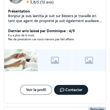
3,8/5
(12 avis)
Présentation
Bonjour je suis laetitia je suit sur Béziers je travaille en
tant que agent de propreté je suit également auxiliaire
de vie diplômé je serais ravie de faire au maximum pour
satisfaire chaque demande..n'hésitez pas a me
Dernier avis laissé par Dominique : 4/5
contacter
Il y a plus de 6 mois
Pas de prestation car nous n’avons pas fait affaire
Voir le profil
Contacter
Particulier