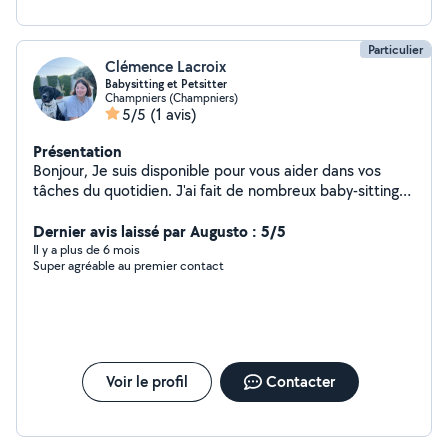
Particulier
Clémence Lacroix
Babysitting et Petsitter
Champniers (Champniers)
5/5
(1 avis)
Présentation
Bonjour, Je suis disponible pour vous aider dans vos
tâches du quotidien. J'ai fait de nombreux baby-sitting
lors de mes études. J'adore les animaux, je peux
m'occuper de vos loulous pendant votre absence.
Dernier avis laissé par Augusto : 5/5
Il y a plus de 6 mois
Super agréable au premier contact
Voir le profil
Contacter