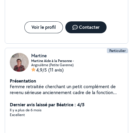
Voir le profil
Contacter
Particulier
Martine
Martine Aide à la Personne -
Angoulême (Petite Garenne)
4,9/5
(11 avis)
Présentation
Femme retraitée cherchant un petit complément de
revenu sérieuse anciennement cadre de la fonction
publique. Offre mes services pour tous travaux
administratifs, secrétariat, aide juridique, garde animaux
Dernier avis laissé par Béatrice : 4/5
, baby sitting, sorties véhiculées, livraison de courses,
Il y a plus de 6 mois
Excellent
heures de ménage, nettoyage.