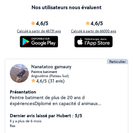
Nos utilisateurs nous évaluent
4,6/5
4,6/5
Calculé à partir de 48731 avis
Calculé à partir de 66000 avis
Particulier
Nanatatoo gamaury
Peintre batiment
Angoulême (Plateau Sud)
4,6/5
(31 avis)
Présentation
Peintre batiment de plus de 20 ans d
éxpériencesDiplomé en capacité d animaux
domestiquesVide maison et déménagementEtudie
toutes propositionsA votre sérvice.
Dernier avis laissé par Hubert : 5/5
Il y a plus de 6 mois
Ras