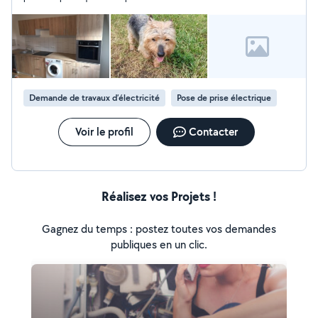
plafond, mais il a pris le temps de trouver la meilleure solution
et de réaliser un travail impeccable. Il est très soigneux,
minutieux et ne compte pas son temps pour que tout soit
parfaitement réalisé. En plus d'être très professionnel, il est
agréable, à l'écoute et de bon conseil. Je suis entièrement
satisfait du résultat et je referai appel à lui sans hésiter. Merci
encore !
Demande de travaux d’électricité
Pose de prise électrique
Voir le profil
Contacter
Réalisez vos Projets !
Gagnez du temps : postez toutes vos demandes
publiques en un clic.