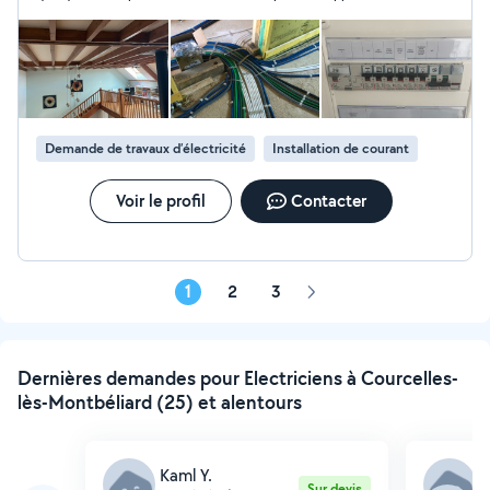
courtoisie et sa réactivité dans nos échanges.
Demande de travaux d’électricité
Installation de courant
Voir le profil
Contacter
1
2
3
Page
suivante
Dernières demandes pour Electriciens à Courcelles-
lès-Montbéliard (25) et alentours
Kaml Y.
K
Sur devis