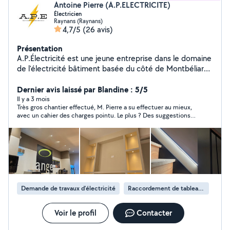
Antoine Pierre (A.P.ELECTRICITE)
Électricien
Raynans (Raynans)
4,7/5
(26 avis)
Présentation
A.P.Électricité est une jeune entreprise dans le domaine
de l'électricité bâtiment basée du côté de Montbéliard.
Notre expertise, et notre savoir-faire nous permet de
vous proposer et de réaliser vos projets électriques
Dernier avis laissé par Blandine : 5/5
avec professionnalisme, et sécurité dans le temps.
Il y a 3 mois
Très gros chantier effectué, M. Pierre a su effectuer au mieux,
Nous vous proposons donc nos services ! Antoine - APE
avec un cahier des charges pointu. Le plus ? Des suggestions
Cher client, si vous postez des demandes. Il serait
très appropriées (la prise au sol pour la raclette !) En un mot, je
appréciable de répondre aux messages que l'on vous
recommande sans hésiter. Je n’indique pas le prix, le chantier
envoie... Cordialement
était de rénovation, donc personnalisé.
Demande de travaux d’électricité
Raccordement de tableau électrique
Voir le profil
Contacter