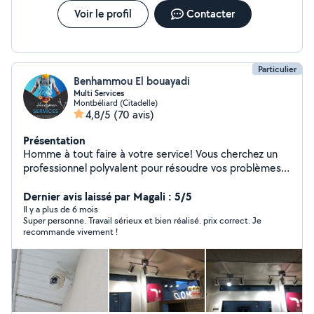
Voir le profil
Contacter
Particulier
Benhammou El bouayadi
Multi Services
Montbéliard (Citadelle)
4,8/5
(70 avis)
Présentation
Homme à tout faire à votre service! Vous cherchez un
professionnel polyvalent pour résoudre vos problèmes
de bricolage, d'électricité, de plomberie ou de
jardinage? Ne cherchez plus! Je propose une gamme de
Dernier avis laissé par Magali : 5/5
services comprenant : Électricité Plomberie Réparation
Il y a plus de 6 mois
Super personne. Travail sérieux et bien réalisé. prix correct. Je
d'électroménager (hors garantie) Réparation de
recommande vivement !
tondeuse à gazon Petites tâches mécaniques Mon
objectif est de vous offrir des solutions pratiques et
efficaces pour toutes vos besoins en matière de
bricolage et de jardinage. Votre satisfaction est ma
priorité!