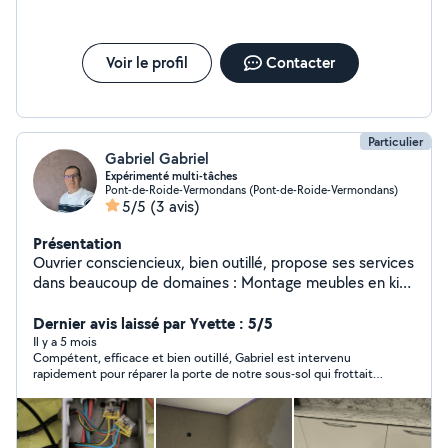
Voir le profil
Contacter
Particulier
Gabriel Gabriel
Expérimenté multi-tâches
Pont-de-Roide-Vermondans (Pont-de-Roide-Vermondans)
5/5
(3 avis)
Présentation
Ouvrier consciencieux, bien outillé, propose ses services
dans beaucoup de domaines : Montage meubles en kit,
pose cuisine intégrée, électricité, plomberie, travaux de
menuiserie, agencement intérieur, entretien espaces
Dernier avis laissé par Yvette : 5/5
verts, vide-cave, vide-grenier, évacuation des déchets,
Il y a 5 mois
Compétent, efficace et bien outillé, Gabriel est intervenu
petites interventions sur véhicule (remplacement
rapidement pour réparer la porte de notre sous-sol qui frottait
plaquettes, disques de freins, amortisseurs, vidanges
sur le sol et il a trouvé une solution pour améliorer la fermeture
remplacements filtres,etc). Me contacter afin de définir
de la porte d'accès à notre terrasse. Il a travaillé avec avec soin
la nature des travaux à réaliser. Prestations
et méthode. J'ai apprécié également sa ponctualité, sa grande
courtoisie et ses conseils avisés. C'est un voisin très gentil,
personalisées.