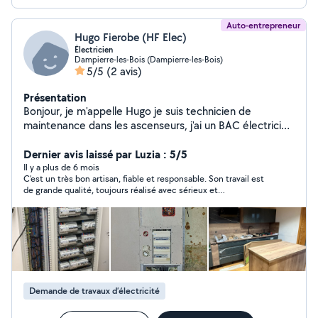
Auto-entrepreneur
Hugo Fierobe (HF Elec)
Électricien
Dampierre-les-Bois (Dampierre-les-Bois)
5/5
(2 avis)
Présentation
Bonjour, je m'appelle Hugo je suis technicien de
maintenance dans les ascenseurs, j'ai un BAC électricien
obtenu en 2022. Je ne fait pas que de l'électricité, je
touche un peu à tout.
Dernier avis laissé par Luzia : 5/5
Il y a plus de 6 mois
C’est un très bon artisan, fiable et responsable. Son travail est
de grande qualité, toujours réalisé avec sérieux et
professionnalisme. Il respecte les délais et fait attention aux
détails. Je suis très satisfait de son travail.
Demande de travaux d’électricité