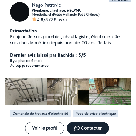
Nego Petrovic
Plomberie, chauffage, éléc,VMC
Montbéliard (Petite Hollande-Petit Chênois)
4,8/5
(38 avis)
Présentation
Bonjour. Je suis plombier, chauffagiste, électricien. Je
suis dans le métier depuis près de 20 ans. Je fais
également d'autre travaux comme la pose de parquet,
ventilation etc.
Dernier avis laissé par Rachida : 5/5
Il y a plus de 6 mois
Au top je recommande
Demande de travaux d’électricité
Pose de prise électrique
Voir le profil
Contacter