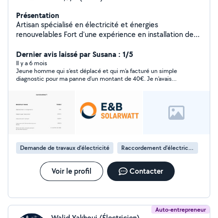
Présentation
Artisan spécialisé en électricité et énergies
renouvelables Fort d'une expérience en installation de
panneaux solaires et en électricité générale (neuf et
rénovation), je propose des solutions fiables et
Dernier avis laissé par Susana : 1/5
adaptées à vos besoins. Je vous accompagne de
Il y a 6 mois
Jeune homme qui s’est déplacé et qui m’a facturé un simple
l'étude à la mise en service, que ce soit pour
diagnostic pour ma panne d’un montant de 40€. Je n’avais
l'installation de systèmes photovoltaïques, la vente de
qu’un billet de 50€, il m’a assuré me rendre les 10€ mais ça n’a
matériel solaire, le dépannage ou les travaux
jamais été le cas ! Prenez garde..
électriques. Travail soigné Conseils personnalisés
Réactivité et respect des délais Mon objectif : vous
offrir des installations durables, économiques et de
qualité.
Demande de travaux d’électricité
Raccordement d'électricité
Voir le profil
Contacter
Auto-entrepreneur
Walid Yakhoui (Électricien)