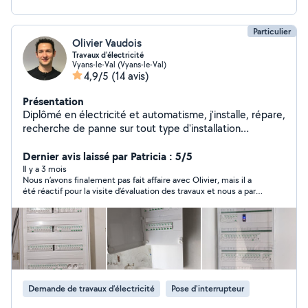
Particulier
Olivier Vaudois
Travaux d'électricité
Vyans-le-Val (Vyans-le-Val)
4,9/5
(14 avis)
Présentation
Diplômé en électricité et automatisme, j'installe, répare,
recherche de panne sur tout type d'installation
électrique. Mise aux normes Conseils pour rénovations.
Petits travaux électriques également possibles.
Dernier avis laissé par Patricia : 5/5
Il y a 3 mois
Nous n’avons finalement pas fait affaire avec Olivier, mais il a
été réactif pour la visite d’évaluation des travaux et nous a paru
très compétent et sympathique. Peut-être aurons-nous
l’occasion de faire appel à lui à l’avenir. Il nous a fait une bonne
impression quoiqu’il en soit. Merci.
Demande de travaux d’électricité
Pose d'interrupteur