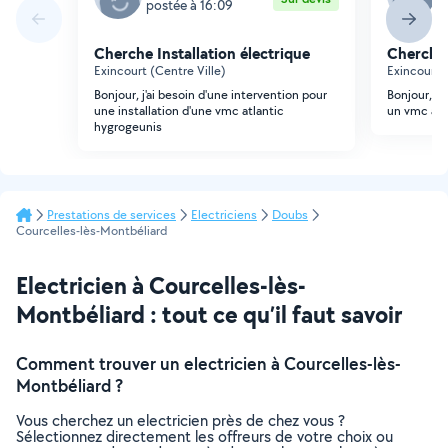
postée à 16:09
p
Cherche Installation électrique
Cherche 
Exincourt (Centre Ville)
Exincourt (
Bonjour, j'ai besoin d'une intervention pour
Bonjour, j'
une installation d'une vmc atlantic
un vmc atl
hygrogeunis
Prestations de services
Electriciens
Doubs
Courcelles-lès-Montbéliard
Electricien à Courcelles-lès-
Montbéliard : tout ce qu’il faut savoir
Comment trouver un electricien à Courcelles-lès-
Montbéliard ?
Vous cherchez un electricien près de chez vous ?
Sélectionnez directement les offreurs de votre choix ou