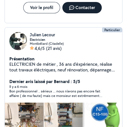
Voir le profil
Contacter
Particulier
Julien Lecour
Électricien
Montbéliard (Citadelle)
4,6/5
(21 avis)
Présentation
ELECTRICIEN de métier , 36 ans d'éxpérience, réalise
tout travaux éléctriques, neuf rénovation, dépannage
mise en conformité de votre coffret aux NORMES NF C
15-100. Entretien et réparation engin de motoculture et
Dernier avis laissé par Bernard : 5/5
de jardinage affûtage chaîne de tronçonneuse.
Il y a 6 mois
Bon professionnel .. sérieux ... nous n'avons pas encore fait
Réparation électroménager
affaire ( de ma faute) mais ce monsieur est extrêmement
sérieux