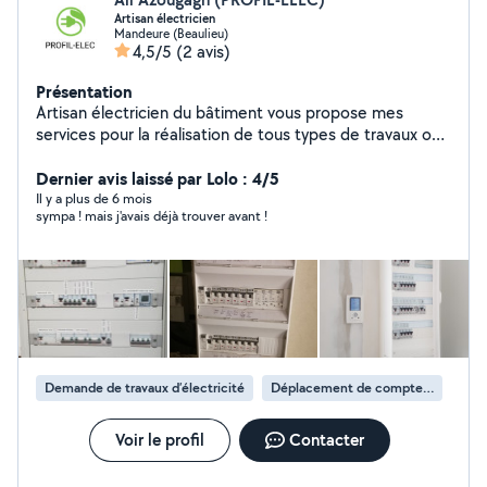
Artisan électricien
Mandeure (Beaulieu)
4,5/5
(2 avis)
Présentation
Artisan électricien du bâtiment vous propose mes
services pour la réalisation de tous types de travaux ou
dépannage électrique. Rénovation et neuf complète ou
partielle Dépannage, diagnostic Mise aux normes NFC
Dernier avis laissé par Lolo : 4/5
15-100. Passage consuel pour l'obtention du certificat
Il y a plus de 6 mois
sympa ! mais j'avais déjà trouver avant !
de conformité.
Demande de travaux d’électricité
Déplacement de compteur électrique
Voir le profil
Contacter