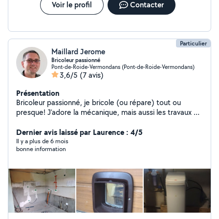
Voir le profil
Contacter
Particulier
Maillard Jerome
Bricoleur passionné
Pont-de-Roide-Vermondans (Pont-de-Roide-Vermondans)
3,6/5
(7 avis)
Présentation
Bricoleur passionné, je bricole (ou répare) tout ou
presque! J'adore la mécanique, mais aussi les travaux du
bâtiment: placo, électricité, plomberie sans soudure,
carrelage... Sans oublier l'entretien des espaces verts.
Dernier avis laissé par Laurence : 4/5
N'hésitez pas à me contacter!
Il y a plus de 6 mois
bonne information