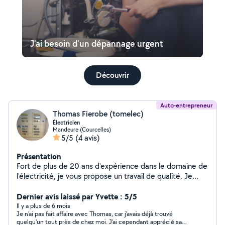
J'ai besoin d'un dépannage urgent
Découvrir
Auto-entrepreneur
Thomas Fierobe (tomelec)
Électricien
Mandeure (Courcelles)
5/5
(4 avis)
Présentation
Fort de plus de 20 ans d'expérience dans le domaine de
l'électricité, je vous propose un travail de qualité. Je
vous accompagne sur vos projets. Installation complète,
maison neuve ou rénovation Remplacement de tableau
Dernier avis laissé par Yvette : 5/5
Reprise Cuisine et salle de bain Création VMC et
Il y a plus de 6 mois
Je n'ai pas fait affaire avec Thomas, car j'avais déjà trouvé
remplacement moteur Encastrement gaine et box
quelqu'un tout près de chez moi. J'ai cependant apprécié sa