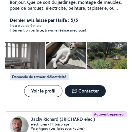
Bonjour, Que ce soit du jardinage, montage de meubles,
pose de parquet, électricité, peinture, tapisserie, ou
autres, n'hésitez pas à me demander ! Je suis en train
en même temps de rénover ma maison niveau placo et
Dernier avis laissé par Haifa : 5/5
électricité, tout comme peinture et papiers peints !
Il y a plus de 6 mois
Intervention parfaite, travaille réalisé avec soin!
Demande de travaux d’électricité
Voir le profil
Contacter
Auto-entrepreneur
Jacky Richard (JRICHARD elec')
électricien - TT bricolage
Valentigney (Les Tales sous Roches)