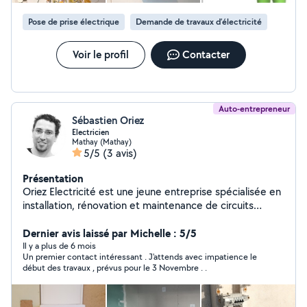
Pose de prise électrique
Demande de travaux d’électricité
Voir le profil
Contacter
Auto-entrepreneur
Sébastien Oriez
Electricien
Mathay (Mathay)
5/5
(3 avis)
Présentation
Oriez Electricité est une jeune entreprise spécialisée en
installation, rénovation et maintenance de circuits
électriques. Travailleur indépendant, électricien qualifié
sérieux, serviable, et à l'écoute de ces clients, Sébastien
Dernier avis laissé par Michelle : 5/5
Oriez vous propose ces services pour tous projets
Il y a plus de 6 mois
Un premier contact intéressant . J'attends avec impatience le
électriques. Dans le respect des normes en vigueur,
début des travaux , prévus pour le 3 Novembre . .
Sébastien vous accompagne dans vos travaux de
rénovation, réparation, installation électrique. Devis
personnalisé gratuit