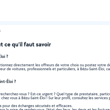
i
t ce qu’il faut savoir
loi ?
ectionnez directement les offreurs de votre choix ou postez votr
aveur de voitures, professionnels et particuliers, à Bézu-Saint-Éloi
nt-Éloi ?
recherchez-vous ? Est-ce urgent ? Quel type de prestataire, particu
 chez vous à Bézu-Saint-Éloi ! Sur leur profil, consultez les services
ns pour des échanges sécurisés et efficaces.
r la prise de rendez-vous, l’état des lieux, les devis et les facture