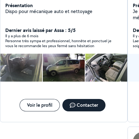
Présentation
Pr
Dispo pour mécanique auto et nettoyage
Je
mé
rep
Dernier avis laissé par Assa : 5/5
mét
Der
co
Il y a plus de 6 mois
Il 
Personne très sympa et professionnel, honnête et ponctuel je
Lae
vous le recommande les yeux fermé sans hésitation
soi
bea
Voir le profil
Contacter