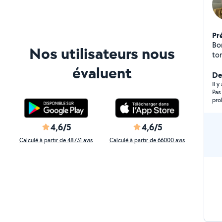
Pr
Bo
Nos utilisateurs nous
ton
bri
évaluent
co
De
Il y
Pas
pro
pas
4,6/5
4,6/5
Calculé à partir de 48731 avis
Calculé à partir de 66000 avis