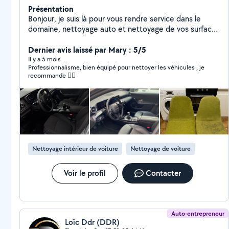
Présentation
Bonjour, je suis là pour vous rendre service dans le
domaine, nettoyage auto et nettoyage de vos surfaces
tissus, cuir chez vous ( canapé, tapis , chaise fauteuil. )
Dernier avis laissé par Mary : 5/5
Il y a 5 mois
Professionnalisme, bien équipé pour nettoyer les véhicules , je
recommande 👍🏻
Nettoyage intérieur de voiture
Nettoyage de voiture
Voir le profil
Contacter
Auto-entrepreneur
Loïc Ddr (DDR)