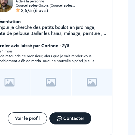
Aide à la personne
Courcelles-lès-Gisors (Courcelles-lès-Gisors)
2,5/5
(6 avis)
ésentation
njour je cherche des petits boulot en jardinage,
te de pelouse ,tailler les haies, ménage, peinture ,
colage , préparation de repas à domicile etc...
rdialement.
rnier avis laissé par Corinne : 2/5
 a 1 mois
 de retour de ce monsieur, alors que je vais rendez-vous
bablement à 8h ce matin. Aucune nouvelle a priori je suis
 la première. Merci
Voir le profil
Contacter