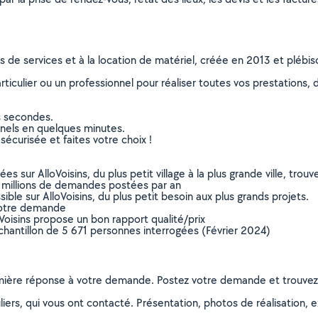
ns de services et à la location de matériel, créée en 2013 et plébi
culier ou un professionnel pour réaliser toutes vos prestations, d
s secondes.
nnels en quelques minutes.
sécurisée et faites votre choix !
sur AlloVoisins, du plus petit village à la plus grande ville, tro
 millions de demandes postées par an
ible sur AlloVoisins, du plus petit besoin aux plus grands projets.
votre demande
oVoisins propose un bon rapport qualité/prix
chantillon de 5 671 personnes interrogées (Février 2024)
remière réponse à votre demande. Postez votre demande et trouve
ers, qui vous ont contacté. Présentation, photos de réalisation, exp