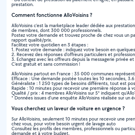
prestation.
Comment fonctionne AlloVoisins ?
AlloVoisins c’est la marketplace leader dédiée aux prestatio
de membres, dont 300 000 professionnels.
Postez votre demande et trouvez proche de chez vous un parti
rapport qualité/prix.
Facilitez votre quotidien en 3 étapes :
1. Postez votre demande : indiquez votre besoin en quelque
2. Recevez des réponses d’offreurs particuliers et professio
3. Echangez avec les offreurs depuis la messagerie privée et 
C’est gratuit et sans commission !
AlloVoisins partout en France : 35 000 communes représentées 
Efficace : Une demande postée toutes les 10 secondes, 3.6
Généraliste : 1 250 types de besoins différents, tout est poss
Rapide : 10 minutes pour recevoir une première réponse à 
Qualité / prix : 4 membres AlloVoisins sur 5* indiquent qu’All
* Données issues d’une enquête AlloVoisins réalisée sur un é
Vous cherchez un laveur de voiture en urgence ?
Sur AlloVoisins, seulement 10 minutes pour recevoir une p
chez vous, pour votre besoin urgent de lavage auto
Consultez les profils des membres, professionnels ou particuli
demande et à votre budget.