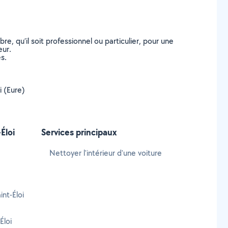
, qu’il soit professionnel ou particulier, pour une
eur.
s.
i (Eure)
Éloi
Services principaux
Nettoyer l'intérieur d'une voiture
nt-Éloi
Éloi