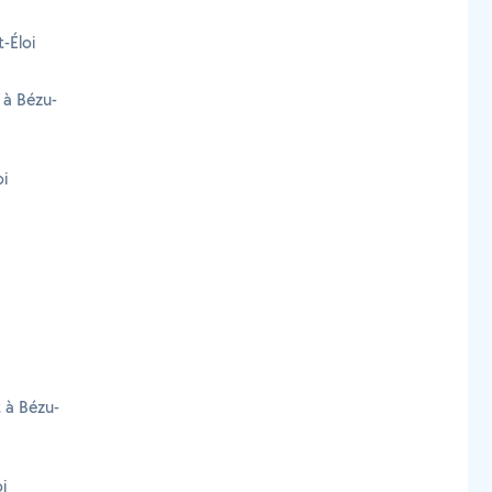
-Éloi
 à Bézu-
oi
t à Bézu-
i