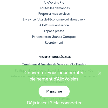
AlloVoisins Pro
Toutes les demandes
Proposer mes services
Livre « Le futur de l'économie collaborative »
AlloVoisins en France
Espace presse
Partenaires et Grands Comptes
Recrutement
INFORMATIONS LÉGALES
Conditions Générales de Vente et d'Utilisation
Politique de confidentialité et de respect de la vie privée
Connectez-vous pour profiter
Référencement, classement des annonces et contrôle des avis
pleinement d'AlloVoisins
Mentions légales
Cookies
M'inscrire
Location de matériel
Prestation de services
Déjà inscrit ? Me connecter