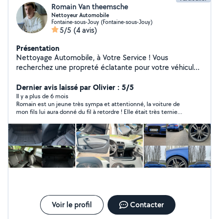
Romain Van theemsche
Nettoyeur Automobile
Fontaine-sous-Jouy (Fontaine-sous-Jouy)
5/5
(4 avis)
Présentation
Nettoyage Automobile, à Votre Service ! Vous
recherchez une propreté éclatante pour votre véhicule
? Avec mes équipements de pointe et mon expertise,
je vous offre un nettoyage automobile de qualité.
Dernier avis laissé par Olivier : 5/5
Nettoyage à la Vapeur : Grâce à ma machine à vapeur,
Il y a plus de 6 mois
Romain est un jeune très sympa et attentionné, la voiture de
j'élimine efficacement la saleté, les taches et les
mon fils lui aura donné du fil à retordre ! Elle était très ternie
bactéries, tout en préservant l'intégrité de vos surfaces
avec le temps, il lui a redonné toute sa brillance !
intérieures et extérieures. Extraction et Injection : Mon
extracteur-injecteur puissant élimine en profondeur la
saleté incrustée dans les tissus et les moquettes,
laissant vos sièges et votre habitacle comme neufs.
Lavage Haute Pression : Avec mon Karcher, j'élimine la
saleté tenace sur les surfaces extérieures, y compris les
jantes et les pare-chocs. ️ Aspiration Professionnelle :
Mon aspirateur professionnel garantit un nettoyage
complet de l'intérieur de votre véhicule, éliminant la
Voir le profil
Contacter
poussière, les débris. Je possède également une