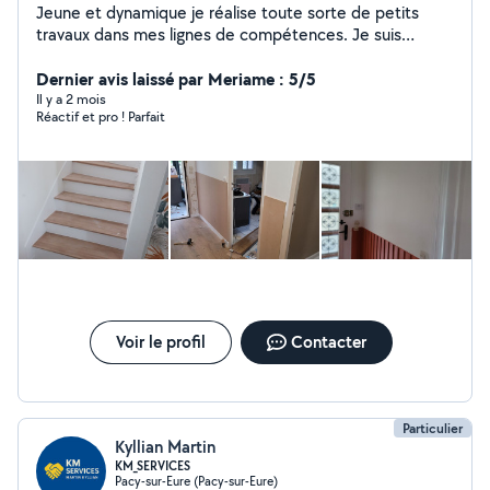
Jeune et dynamique je réalise toute sorte de petits
travaux dans mes lignes de compétences. Je suis
sérieux et motivé. Nous gardons également vos toutous
Dernier avis laissé par Meriame : 5/5
Il y a 2 mois
Réactif et pro ! Parfait
Voir le profil
Contacter
Particulier
Kyllian Martin
KM_SERVICES
Pacy-sur-Eure (Pacy-sur-Eure)