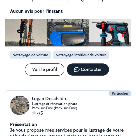
chantier). Habitué aux travaux, je peux aussi vous
apporter des conseils techniques et un coup de main si
Aucun avis pour l'instant
besoin. N'hésitez pas à me contacter pour en discuter !
Nettoyage de voiture
Nettoyage intérieur de voiture
Voir le profil
Contacter
Particulier
Logan Deschildre
Lustrage et rénovation phare
Pacy-sur-Eure (Pacy-sur-Eure)
-/5
Présentation
Je vous propose mes services pour le lustrage de votre