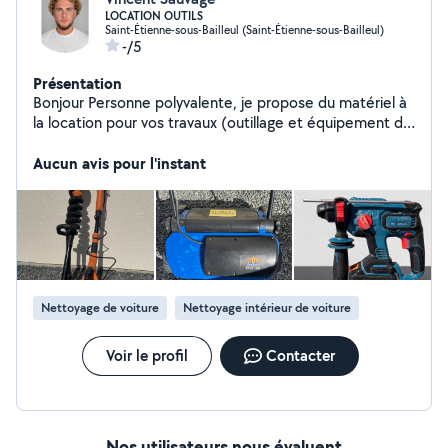
LOCATION OUTILS
Saint-Étienne-sous-Bailleul (Saint-Étienne-sous-Bailleul)
-/5
Présentation
Bonjour Personne polyvalente, je propose du matériel à
la location pour vos travaux (outillage et équipement de
chantier). Habitué aux travaux, je peux aussi vous
apporter des conseils techniques et un coup de main si
Aucun avis pour l'instant
besoin. N'hésitez pas à me contacter pour en discuter !
Nettoyage de voiture
Nettoyage intérieur de voiture
Voir le profil
Contacter
Nos utilisateurs nous évaluent