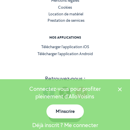
Mentions légales
Cookies
Location de matériel
Prestation de services
NOS APPLICATIONS
Télécharger l’application iOS
Télécharger l’application Android
Retrouvez-nous :
Connectez-vous pour profiter
pleinement d'AlloVoisins
M'inscrire
Version 25.5.3
Carte
Déjà inscrit ? Me connecter