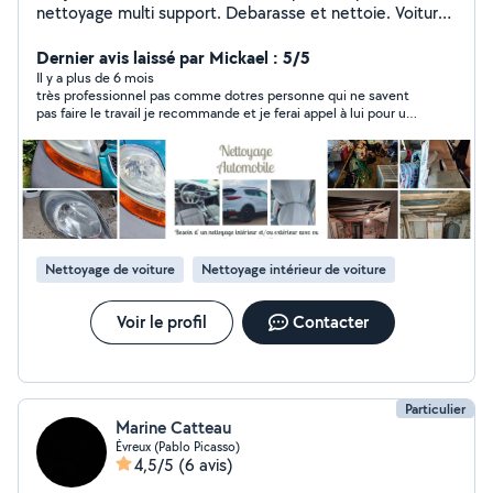
nettoyage multi support. Debarasse et nettoie. Voiture,
canapé, terrasse, maison, appartement, local, diogen...
N'hésitez pas à nous contacter
Dernier avis laissé par Mickael : 5/5
Il y a plus de 6 mois
très professionnel pas comme dotres personne qui ne savent
pas faire le travail je recommande et je ferai appel à lui pour un
futur projet
Nettoyage de voiture
Nettoyage intérieur de voiture
Voir le profil
Contacter
Particulier
Marine Catteau
Évreux (Pablo Picasso)
4,5/5
(6 avis)