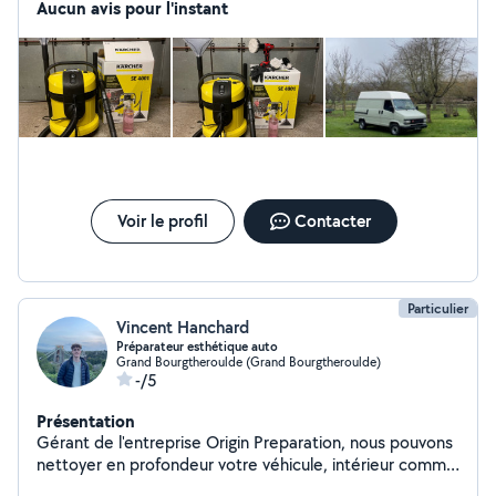
le domaine du nettoyage textile et automobile.
Aucun avis pour l'instant
Voir le profil
Contacter
Particulier
Vincent Hanchard
Préparateur esthétique auto
Grand Bourgtheroulde (Grand Bourgtheroulde)
-/5
Présentation
Gérant de l'entreprise Origin Preparation, nous pouvons
nettoyer en profondeur votre véhicule, intérieur comme
extérieur. Nous effectuons aussi le polissage partiel ou