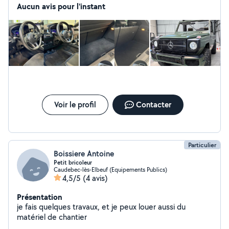
intégrale sur la carrosserie et les feux. Nous avons
Aucun avis pour l'instant
également un poseur de covering partiel ou complet
pour personnaliser votre véhicule.
Voir le profil
Contacter
Particulier
Boissiere Antoine
Petit bricoleur
Caudebec-lès-Elbeuf (Equipements Publics)
4,5/5
(4 avis)
Présentation
je fais quelques travaux, et je peux louer aussi du
matériel de chantier