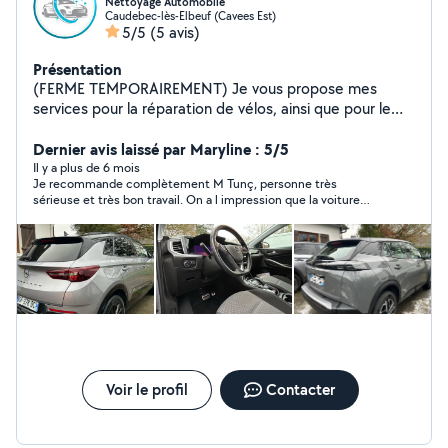
Nettoyage Automobile
Caudebec-lès-Elbeuf (Cavees Est)
5/5
(5 avis)
Présentation
(FERME TEMPORAIREMENT) Je vous propose mes
services pour la réparation de vélos, ainsi que pour le
lavage et le nettoyage intérieur/extérieur de voitures.
Travail soigné, avec un souci du détail pour que votre
Dernier avis laissé par Maryline : 5/5
véhicule soit comme neuf ! Contactez-moi pour un
Il y a plus de 6 mois
Je recommande complètement M Tunç, personne très
service rapide et de qualité.
sérieuse et très bon travail. On a l impression que la voiture
sortait de chez le concessionnaire.
Voir le profil
Contacter