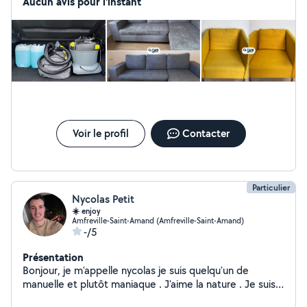
siège de voitures ) Contactez- moi pour redonnez vie à
Aucun avis pour l'instant
vos équipements
Voir le profil
Contacter
Particulier
Nycolas Petit
☀️ enjoy
Amfreville-Saint-Amand (Amfreville-Saint-Amand)
-/5
Présentation
Bonjour, je m'appelle nycolas je suis quelqu'un de
manuelle et plutôt maniaque . J'aime la nature . Je suis
disponible pour des prestations Professionnel touchant