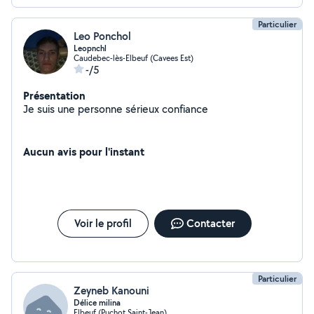
Particulier
Leo Ponchol
Leopnchl
Caudebec-lès-Elbeuf (Cavees Est)
-/5
Présentation
Je suis une personne sérieux confiance
Aucun avis pour l'instant
Voir le profil
Contacter
Particulier
Zeyneb Kanouni
Délice milina
Elbeuf (Puchot Saint-Jean)