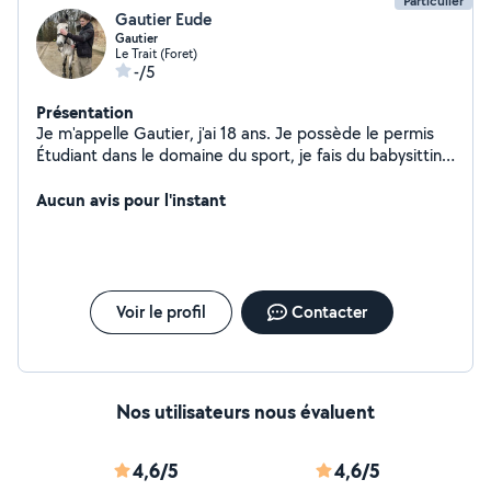
Particulier
Gautier Eude
Gautier
Le Trait (Foret)
-/5
Présentation
Je m'appelle Gautier, j'ai 18 ans. Je possède le permis
Étudiant dans le domaine du sport, je fais du babysitting
pour aider à financer mes études Calme, drôle et joyeux
avec les enfants tout en restant sérieux pour passer de
Aucun avis pour l'instant
bons moments ! possibilité de venir chercher les enfants
a l'école et ou les déposer pour des activités
périscolaires Également disponible pour petits travaux
intérieur ou extérieur, ménage, cuisine, courses etc
Voir le profil
Contacter
Nos utilisateurs nous évaluent
4,6/5
4,6/5