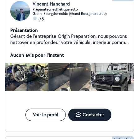
Vincent Hanchard
Préparateur esthétique auto
Grand Bourgtheroulde (Grand Bourgtheroulde)
-/5
Présentation
Gérant de l'entreprise Origin Preparation, nous pouvons
nettoyer en profondeur votre véhicule, intérieur comme
extérieur. Nous effectuons aussi le polissage partiel ou
intégrale sur la carrosserie et les feux. Nous avons
Aucun avis pour l'instant
également un poseur de covering partiel ou complet
pour personnaliser votre véhicule.
Voir le profil
Contacter