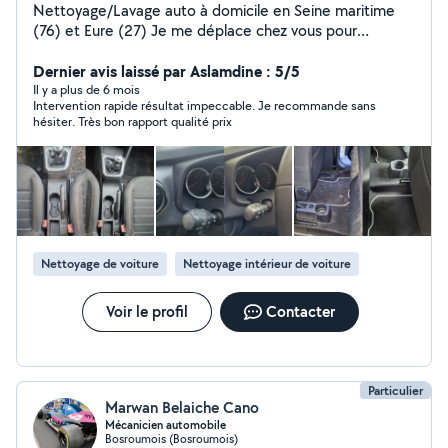
Nettoyage/Lavage auto à domicile en Seine maritime
(76) et Eure (27) Je me déplace chez vous pour
nettoyer votre voiture dans un rayon de 40 km de
Duclair en Seine maritime (76) et Eure (27). Prestation à
Dernier avis laissé par Aslamdine : 5/5
partir de 40, travail soigné et professionnel. Services
Il y a plus de 6 mois
Intervention rapide résultat impeccable. Je recommande sans
proposés : Nettoyage intérieur complet Lavage
hésiter. Très bon rapport qualité prix
extérieur (sans eau) Détachage/pressing des sièges et
tapis Rénovation des phares
Nettoyage de voiture
Nettoyage intérieur de voiture
Voir le profil
Contacter
Particulier
Marwan Belaiche Cano
Mécanicien automobile
Bosroumois (Bosroumois)