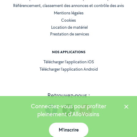
Référencement, classement des annonces et contrôle des avis
Mentions légales
Cookies
Location de matériel
Prestation de services
NOS APPLICATIONS
Télécharger l’application iOS
Télécharger l’application Android
Retrouvez-nous :
Connectez-vous pour profiter
pleinement d'AlloVoisins
M'inscrire
Version 25.5.3
Carte