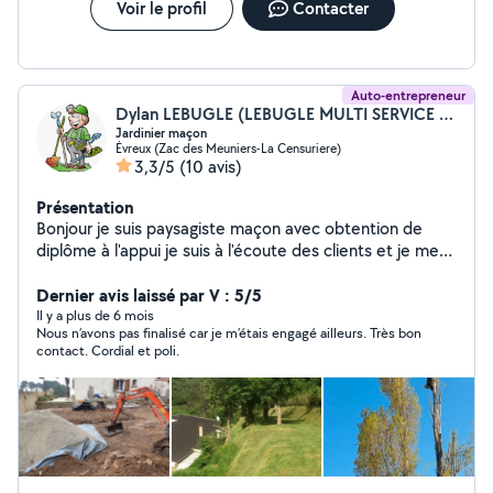
complet de l'intérieur de votre véhicule, éliminant la
Voir le profil
Contacter
poussière, les débris. Je possède également une
multitude de produit pour traiter, protéger, nettoyer
votre véhicule
Auto-entrepreneur
Dylan LEBUGLE (LEBUGLE MULTI SERVICE DYLAN)
Jardinier maçon
Évreux (Zac des Meuniers-La Censuriere)
3,3/5
(10 avis)
Présentation
Bonjour je suis paysagiste maçon avec obtention de
diplôme à l'appui je suis à l'écoute des clients et je met
en œuvre leurs désir selon ce qui peut être fait .
Dernier avis laissé par V : 5/5
Il y a plus de 6 mois
Nous n’avons pas finalisé car je m’étais engagé ailleurs. Très bon
contact. Cordial et poli.