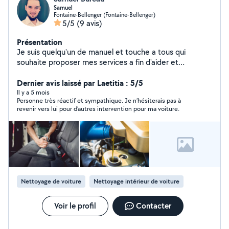
Samuel
Fontaine-Bellenger (Fontaine-Bellenger)
5/5
(9 avis)
Présentation
Je suis quelqu'un de manuel et touche a tous qui
souhaite proposer mes services a fin d'aider et
échanger. N'hésitez pas à me solliciter - Mecanique
auto - nettoyage intérieur / extérieur véhicule -
Dernier avis laissé par Laetitia : 5/5
nettoyage canapé/ fauteuil - impression 3D - monter
Il y a 5 mois
Personne très réactif et sympathique. Je n’hésiterais pas à
des meubles ou déco
revenir vers lui pour d’autres intervention pour ma voiture.
Nettoyage de voiture
Nettoyage intérieur de voiture
Voir le profil
Contacter