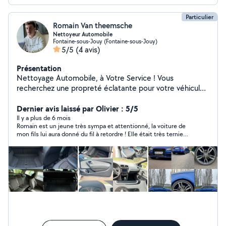
Particulier
Romain Van theemsche
Nettoyeur Automobile
Fontaine-sous-Jouy (Fontaine-sous-Jouy)
5/5
(4 avis)
Présentation
Nettoyage Automobile, à Votre Service ! Vous
recherchez une propreté éclatante pour votre véhicule
? Avec mes équipements de pointe et mon expertise,
je vous offre un nettoyage automobile de qualité.
Dernier avis laissé par Olivier : 5/5
Nettoyage à la Vapeur : Grâce à ma machine à vapeur,
Il y a plus de 6 mois
Romain est un jeune très sympa et attentionné, la voiture de
j'élimine efficacement la saleté, les taches et les
mon fils lui aura donné du fil à retordre ! Elle était très ternie
bactéries, tout en préservant l'intégrité de vos surfaces
avec le temps, il lui a redonné toute sa brillance !
intérieures et extérieures. Extraction et Injection : Mon
extracteur-injecteur puissant élimine en profondeur la
saleté incrustée dans les tissus et les moquettes,
laissant vos sièges et votre habitacle comme neufs.
Lavage Haute Pression : Avec mon Karcher, j'élimine la
saleté tenace sur les surfaces extérieures, y compris les
jantes et les pare-chocs. ️ Aspiration Professionnelle :
Mon aspirateur professionnel garantit un nettoyage