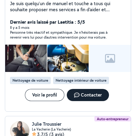
Je suis quelqu'un de manuel et touche a tous qui
souhaite proposer mes services a fin d'aider et
échanger. N'hésitez pas à me solliciter - Mecanique
auto - nettoyage intérieur / extérieur véhicule -
Dernier avis laissé par Laetitia : 5/5
nettoyage canapé/ fauteuil - impression 3D - monter
Il y a 5 mois
Personne très réactif et sympathique. Je n’hésiterais pas à
des meubles ou déco
revenir vers lui pour d’autres intervention pour ma voiture.
Nettoyage de voiture
Nettoyage intérieur de voiture
Voir le profil
Contacter
Auto-entrepreneur
Julie Troussier
La Vacherie (La Vacherie)
3,7/5
(3 avis)