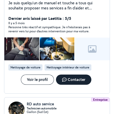
Je suis quelqu'un de manuel et touche a tous qui
souhaite proposer mes services a fin d'aider et
échanger. N'hésitez pas à me solliciter - Mecanique
auto - nettoyage intérieur / extérieur véhicule -
Dernier avis laissé par Laetitia : 5/5
nettoyage canapé/ fauteuil - impression 3D - monter
Il y a 5 mois
Personne très réactif et sympathique. Je n’hésiterais pas à
des meubles ou déco
revenir vers lui pour d’autres intervention pour ma voiture.
Nettoyage de voiture
Nettoyage intérieur de voiture
Voir le profil
Contacter
Entreprise
RD auto service
Technicien automobile
Gaillon (Sud Est)