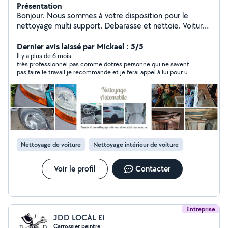
Présentation
Bonjour. Nous sommes à votre disposition pour le
nettoyage multi support. Debarasse et nettoie. Voiture,
canapé, terrasse, maison, appartement, local, diogen...
N'hésitez pas à nous contacter
Dernier avis laissé par Mickael : 5/5
Il y a plus de 6 mois
très professionnel pas comme dotres personne qui ne savent
pas faire le travail je recommande et je ferai appel à lui pour un
futur projet
Nettoyage de voiture
Nettoyage intérieur de voiture
Voir le profil
Contacter
Entreprise
JDD LOCAL EI
Carrossier peintre