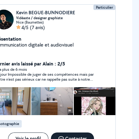
immobilière. Il ne reste plus qu'à me contacter ;-)
Particulier
Kevin BEGUE-BUNNODIERE
Vidéaste / designer graphiste
Nice (Baumettes)
4/5
(7 avis)
ésentation
mmunication digitale et audiovisuel
nier avis laissé par Alain : 2/5
y a plus de 6 mois
ger de ses compétences mais par
tre n’est pas sérieux car ne rappelle pas suite à notre
ange impossible de faire confiance
hotographie
Voir le profil
Contacter