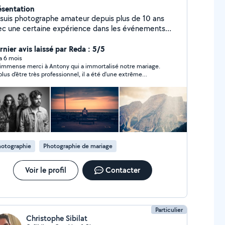
ésentation
 suis photographe amateur depuis plus de 10 ans
ec une certaine expérience dans les événements
ariages, baptêmes, ...) ainsi que pour des shootings
 tout genre. Je me suis depuis professionnalisé dans
rnier avis laissé par Reda : 5/5
photographie et je m'axe aussi depuis plus de 4 ans
 a 6 mois
immense merci à Antony qui a immortalisé notre mariage.
ns la vidéo, n'hésitez pas à me contacter pour plus
plus d'être très professionnel, il a été d'une extrême
détails.
tillesse, ce qui nous a tout de suite mis à l'aise. Les photos
t superbes, je le recommande les yeux fermés !
hotographie
Photographie de mariage
Voir le profil
Contacter
Particulier
Christophe Sibilat