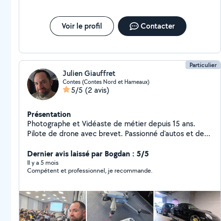
proximité, fiable et réactif. Déjà plusieurs chantiers
réalisés avec succès et une satisfaction client
reconnue. Mon engagement repose sur des valeurs
Voir le profil
Contacter
solides : rigueur, qualité de service, sens du détail.
Particulier
Julien Giauffret
Contes (Contes Nord et Hameaux)
5/5
(2 avis)
Présentation
Photographe et Vidéaste de métier depuis 15 ans.
Pilote de drone avec brevet. Passionné d'autos et de
motos depuis le plus jeune âge. Mécanicien de
formation. Je fais de l'achat revente de véhicules et de
Dernier avis laissé par Bogdan : 5/5
l'accompagnement. Je suis aussi un bon bricoleur qui
Il y a 5 mois
Compétent et professionnel, je recommande.
touche un peu a tout. J'adore la menuiserie. Je
possède un véhicule tracteur et plusieurs remorques
pour tracter autos et motos.