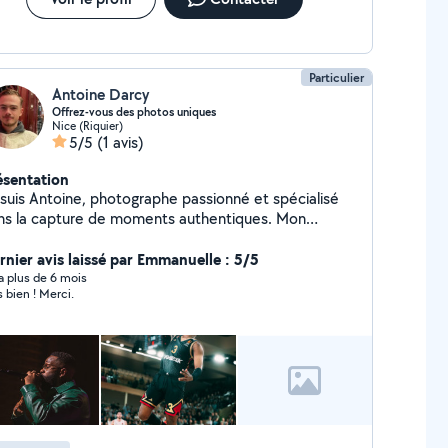
Particulier
Antoine Darcy
Offrez-vous des photos uniques
Nice (Riquier)
5/5
(1 avis)
ésentation
 suis Antoine, photographe passionné et spécialisé
ns la capture de moments authentiques. Mon
proche se distingue par une attention aux détails et
e écoute attentive pour créer des images qui
rnier avis laissé par Emmanuelle : 5/5
tent votre histoire. Que ce soit pour des
y a plus de 6 mois
s bien ! Merci.
rtraits, des événements ou des photos de famille, je
s mon savoir-faire à votre service pour vous livrer
 souvenirs intemporels et personnalisés. Je vous
ite à découvrir mon travail dans mon portfolio et
ais ravi d'échanger sur votre projet.