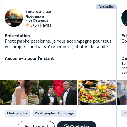
Particulier
Benardo Llazi
Photographe
Nice (Sasserno)
5/5
(1 avis)
Présentation
Pr
Photographe passionné, je vous accompagne pour tous
Co
vos projets : portraits, événements, photos de famille,
immobilier ou produits. Sérieux, à l'écoute et ponctuel,
je mets mon savoir-faire au service d'images naturelles
Aucun avis pour l'instant
Der
et de qualité.
Il 
Bonjour Impossible de ju
con
éch
Photographie
Photographie de mariage
P
Voir le profil
Contacter