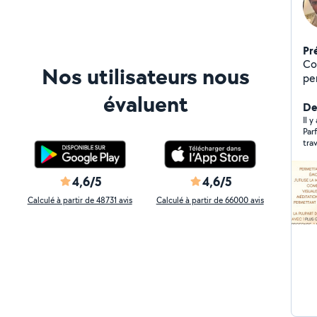
Pr
Co
Nos utilisateurs nous
personnel d
Genève. Le stre
évaluent
ém
De
Br
Il 
Par
solutio
travail. Christophe a été très à l
ar
Gen
Ins
Qua
de votre vi
4,6/5
4,6/5
so
Calculé à partir de 48731 avis
Calculé à partir de 66000 avis
at
am
pr
bie
objectifs. Je s
j'
votre vie. Maria
ph