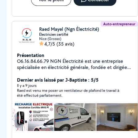
Auto-entrepreneur
Raed Mayel (Ngn Électricité)
Électricien certifié
Nice (Grosso)
4,7/5
(35 avis)
Présentation
O6.16.84.66.79 NGN Électricité est une entreprise
spécialisée en électricité générale, fondée et dirigée
par Raed Mayel, électricien diplômé et expérimenté,
basé à Nice. Titulaire d'un CAP et d'un Bac Pro MELEC,
Dernier avis laissé par J-Baptiste : 5/5
j'interviens depuis plus de 8 ans auprès des particuliers
Il y a 9 jours
Raed est venu me poser un ventilateur de plafond le travail à
et des professionnels pour tous types de travaux
été effectué parfaitement.
électriques. Que ce soit pour une installation électrique
neuve, une rénovation complète, un dépannage urgent,
un diagnostic de conformité ou une mise aux normes,
je propose un service complet, personnalisé et
conforme à la réglementation en vigueur (NF C 15-
100). Implanté à Nice, j'interviens rapidement dans un
rayon de 25 kilomètres pour vous garantir un service de