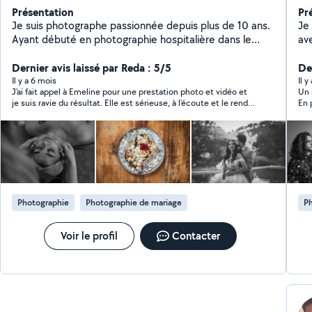
Présentation
Pr
Je suis photographe passionnée depuis plus de 10 ans.
Je
Ayant débuté en photographie hospitalière dans le
av
service dans lequel je travaille, j'ai rapidement évoluée
(m
et souhaitée me diversifier dans d'autres projets (
Dernier avis laissé par Reda : 5/5
en
De
photographie culinaire, restauration, entreprise,
la 
Il y a 6 mois
Il y
J'ai fait appel à Emeline pour une prestation photo et vidéo et
Un 
événementiels comme les mariages, baptêmes ... ,
da
je suis ravie du résultat. Elle est sérieuse, à l'écoute et le rendu
En 
voyage, nature, voyage, ...) N'hésitez pas à m'écrire
de 
est très qualitatif. Elle a couvert notre mariage avec le coeur et
gen
pour vos petits et grands projets :)
la joie , Un grand merci pour ton aide et ton professionnalisme !
son
Photographie
Photographie de mariage
P
Voir le profil
Contacter