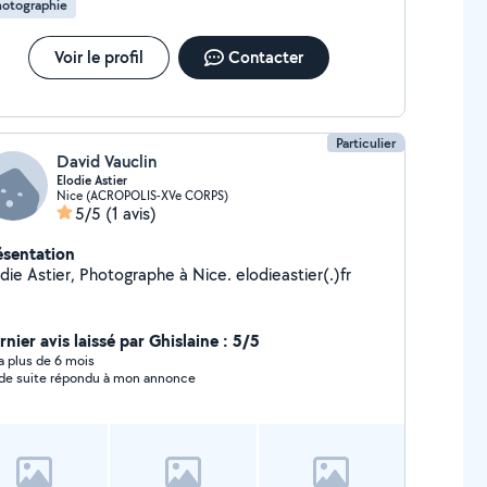
hotographie
Voir le profil
Contacter
Particulier
David Vauclin
Elodie Astier
Nice (ACROPOLIS-XVe CORPS)
5/5
(1 avis)
ésentation
die Astier, Photographe à Nice. elodieastier(.)fr
nier avis laissé par Ghislaine : 5/5
y a plus de 6 mois
a de suite répondu à mon annonce