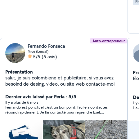
P
Auto-entrepreneur
Fernando Fonseca
Nice (Lenval)
5/5
(5 avis)
Présentation
Pr
salut, je suis colombiene et publicitaire, si vous avez
Elo
besoind de desing, video, ou site web contacte-moi
Dernier avis laissé par Perla : 5/5
Der
Il y a plus de 6 mois
Il 
Fernando est ponctuel c’est un bon point, facile a contacter,
Il 
répond rapidement. Je l’ai contacté pour reprendre Exel,
beaucoup de patience et gentillesse. Merci beaucoup, je
recommande vivement.