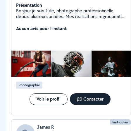
Présentation
Bonjour je suis Julie, photographe professionnelle
depuis plusieurs années. Mes réalisations regroupent:
Les demandes personnelles: Mariage, baptême,
naissances, shooting couple, animalier Les demandes
Aucun avis pour l'instant
professionnelles: Photographie sportive, événementiel
et reportage, corporate, architecture Je réalise
également des affiches/visuels et accompagne les
personnes désirant construire leur image de marque et
développer leur réseau Je reste disponible pour tout
projet
Photographie
Voir le profil
Contacter
Particulier
James R