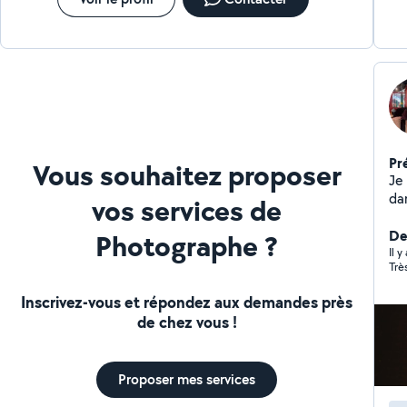
Pr
Vous souhaitez proposer
Je
da
vos services de
ap
un
De
Photographe ?
racon
Il 
Trè
po
met
Inscrivez-vous et répondez aux demandes près
des
de chez vous !
inv
ser
Proposer mes services