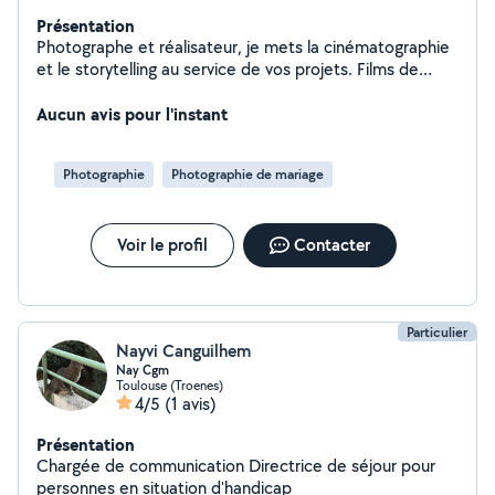
Présentation
Photographe et réalisateur, je mets la cinématographie
et le storytelling au service de vos projets. Films de
mariage, événements personnels ou valorisation de
votre entreprise : je réalise des contenus visuels sur
Aucun avis pour l'instant
mesure pour capturer vos moments forts et booster
votre communication.
Photographie
Photographie de mariage
Voir le profil
Contacter
Particulier
Nayvi Canguilhem
Nay Cgm
Toulouse (Troenes)
4/5
(1 avis)
Présentation
Chargée de communication Directrice de séjour pour
personnes en situation d'handicap