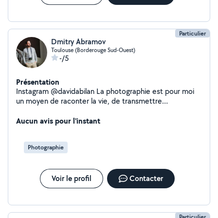
Particulier
Dmitry Abramov
Toulouse (Borderouge Sud-Ouest)
-/5
Présentation
Instagram @davidabilan La photographie est pour moi
un moyen de raconter la vie, de transmettre
romantisme, lumière et émotion. Mon style combine
romantisme, urbanisme et nature, et je cherche
Aucun avis pour l'instant
toujours à montrer la beauté naturelle dans les visages
des personnes et dans la vie urbaine.
Photographie
Voir le profil
Contacter
Particulier