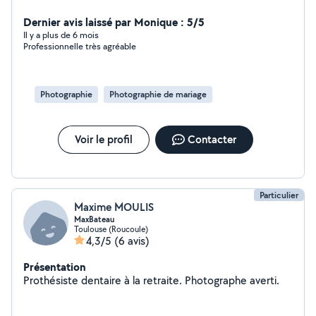
spécialisée, j'ai 5 ans d'expérience auprès des enfants,
Je suis diplômé du DEES d'éducatrice spécialisée . Je
Dernier avis laissé par Monique : 5/5
suis aussi photographe de formation, je propose mes
Il y a plus de 6 mois
Professionnelle très agréable
services pour réaliser des mariages, portraits, shooting,..
car j'estime qu'il est important de permettre à chacun
d'avoir de jolies souvenirs de moments si précieux !
Photographie
Photographie de mariage
Voir le profil
Contacter
Particulier
Maxime MOULIS
MaxBateau
Toulouse (Roucoule)
4,3/5
(6 avis)
Présentation
Prothésiste dentaire à la retraite. Photographe averti.