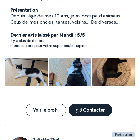
Présentation
Depuis l âge de mes 10 ans, je m' occupe d animaux.
Ceux de mes oncles, tantes, voisins... De diverses
espèces : chien, chat, oiseaux, perroquets, tortues d
eau, poissons, lapins domestiques, cochon d'Inde... Pour
Dernier avis laissé par Mahdi : 5/5
moi, c est une véritable passion ! N hésitez pas à me
Il y a plus de 6 mois
merci encore pour votre super boulot rapide
faire confiance !
Voir le profil
Contacter
Particulier
Juliette Thull