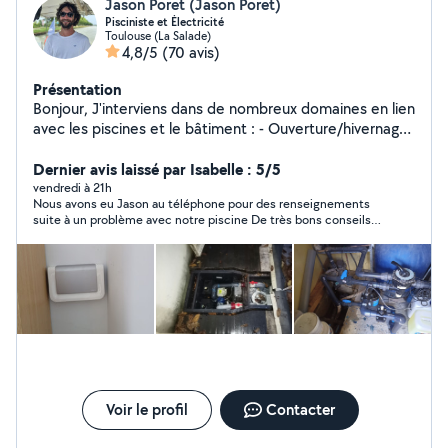
Jason Poret (Jason Poret)
Pisciniste et Électricité
Toulouse (La Salade)
4,8/5
(70 avis)
Présentation
Bonjour, J'interviens dans de nombreux domaines en lien
avec les piscines et le bâtiment : - Ouverture/hivernage
de piscine - Remise en état bassin - Changement de
matière filtrante - Rénovation et maintenance des
Dernier avis laissé par Isabelle : 5/5
systèmes de filtration piscine - Réparation volet roulant
vendredi à 21h
Nous avons eu Jason au téléphone pour des renseignements
- Détection de panne - Électricité piscine -
suite à un problème avec notre piscine De très bons conseils
Automatisation locaux de piscines (électrolyseur,
de la part de Jason.il a le temps d expliqué ce qu il fallait
régulateur de ph, régulateur de chlore...) - Électricité
faire.merci beaucoup Jason
bâtiment Je serais ravi de vous accompagner sur vos
différents projets. Belle journée, Jason Poret *CESU
possible pour les entretiens réguliers et ponctuels de
piscine (voir prix HT).
Voir le profil
Contacter