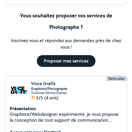
Vous souhaitez proposer vos services de
Photographe ?
Inscrivez-vous et répondez aux demandes près de chez
vous !
Proposer mes services
Particulier
Vince Grafik
Graphiste/Photographe
Toulouse (Notre Dame)
5/5
(4 avis)
Présentation
Graphiste/Webdesigner expérimenté, je vous propose
la conception de tout support de communication
visuelle. Autonome et créatif, j'offre une expertise
multidisciplinaire de la stratégie à la conception de vos