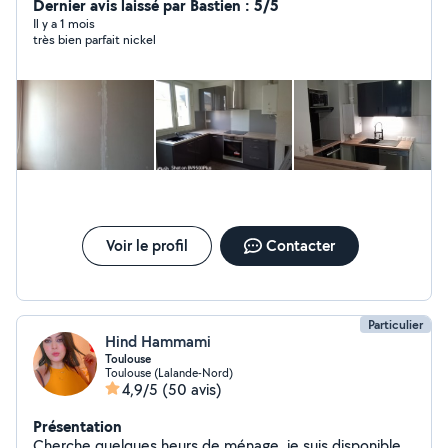
bricolage, placo, et plein d'autres choses dans la maison
Dernier avis laissé par Bastien : 5/5
! ainsi que de des déménagement.
Il y a 1 mois
très bien parfait nickel
Voir le profil
Contacter
Particulier
Hind Hammami
Toulouse
Toulouse (Lalande-Nord)
4,9/5
(50 avis)
Présentation
Cherche quelques heurs de ménage, je suis disponible