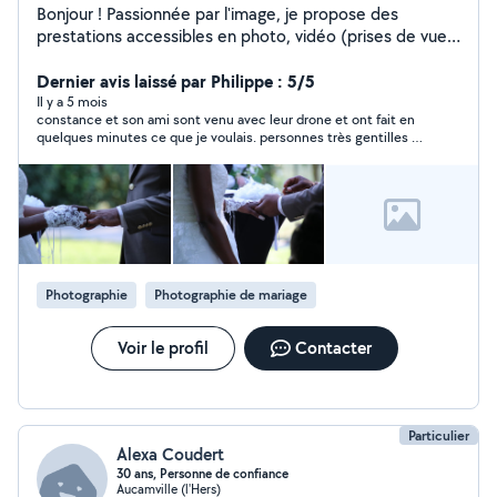
Bonjour ! Passionnée par l'image, je propose des
prestations accessibles en photo, vidéo (prises de vue
drone possible), ainsi qu'en graphisme et création de
sites web. Mariage, événements, portraits, vidéos
Dernier avis laissé par Philippe : 5/5
souvenirs Logos, affiches, retouches, mise en page Sites
Il y a 5 mois
constance et son ami sont venu avec leur drone et ont fait en
vitrines simples et modernes Déplacements possibles
quelques minutes ce que je voulais. personnes très gentilles et
selon les projets (merci de prendre en charge les frais).
abordable. Parfait et merci !
Venez discuter de votre projet !
Photographie
Photographie de mariage
Voir le profil
Contacter
Particulier
Alexa Coudert
30 ans, Personne de confiance
Aucamville (l'Hers)