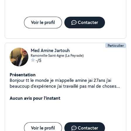
Voir le profil
Contacter
Particulier
Med Amine Jartouh
Ramonville-Saint-Agne (La Peyrade)
-/5
Présentation
Bonjour tt le monde je m'appelle amine jai 27ans j'ai
beaucoup d'expérience j'ai travaillé pas mal de choses
dans ma vie je suis quelqu'un bosseur, sérieux , Jaime
accepter des nouveaux défis, faire un bon boulot qui fait
Aucun avis pour l'instant
plaisir , je suis véhiculer et disponible
Voir le profil
Contacter