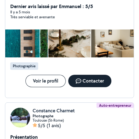
tablette, téléphone aide pour impôts, déclarations,
Dernier avis laissé par Emmanuel : 5/5
CAF, Ameli, retraite création et gestion de comptes en
Il y a 5 mois
Très serviable et avenante
ligne aide WordPress et sites internet explications
simples et formation rapide Services photo : photos de
mariage et événements photos pour Airbnb, hôtels,
gîtes portraits et photos de famille Patiente, pédagogue
et à l'écoute. Autres besoins possibles, n'hésitez pas à
me contacter.
Photographie
Voir le profil
Contacter
Auto-entrepreneur
Constance Charmet
Photographe
Toulouse (St-Rome)
5/5
(1 avis)
Présentation