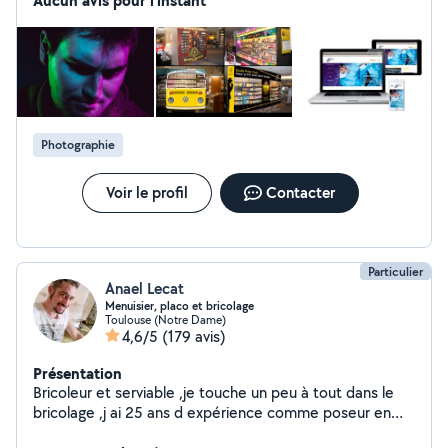
Aucun avis pour l'instant
projets grâce à la maîtrise de la chaîne graphique. -
Création graphique / Identité visuelle / Illustration /
Branding - Conception web / Webdesign / e-commerce
/ UX/UI design / SEO J'interviens également en tant que
photographe. Prise de vue en studio, portrait, shooting,
tirage print. Recherche modèles photo pour collabs sur
Toulouse. Demandes d'infos en MP. Book : vincegrafik
Photographie
Voir le profil
Contacter
Particulier
Anael Lecat
Menuisier, placo et bricolage
Toulouse (Notre Dame)
4,6/5
(179 avis)
Présentation
Bricoleur et serviable ,je touche un peu à tout dans le
bricolage ,j ai 25 ans d expérience comme poseur en
menuiserie ,.Je peux effectuer petits travaux de