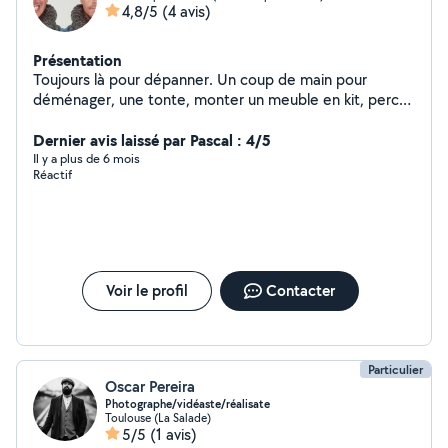
4,8/5
(4 avis)
Présentation
Toujours là pour dépanner. Un coup de main pour
déménager, une tonte, monter un meuble en kit, percer
des trous ou les reboucher,.. Un berger suisse (femelle)
à la maison qui peux aussi être de bonne compagnie
Dernier avis laissé par Pascal : 4/5
pour tout chien agréable à vivre. Maîtrise de
Il y a plus de 6 mois
Réactif
l'informatique et de ses outils: retouche et montage
photo (photoshop), téléchargements, logiciels,
récupération et réparation de données, etc..
Voir le profil
Contacter
Particulier
Oscar Pereira
Photographe/vidéaste/réalisate
Toulouse (La Salade)
5/5
(1 avis)