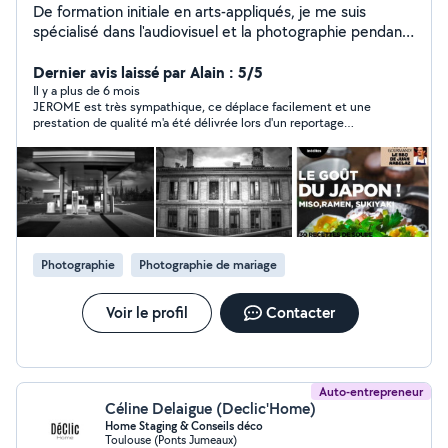
De formation initiale en arts-appliqués, je me suis
spécialisé dans l'audiovisuel et la photographie pendant
plus de 20 ans. Aujourd'hui je souhaite me
professionnaliser dans le domaine de la photo, en
Dernier avis laissé par Alain : 5/5
complément je peux proposer mes services de vidéaste
Il y a plus de 6 mois
JEROME est très sympathique, ce déplace facilement et une
Mes compétences techniques comprennent toutes les
prestation de qualité m'a été délivrée lors d'un reportage
spécificités requises à la production photo e et
photos pour une cérémonie de plantation d'un arbre pour une
audiovisuelle, captation d'évènements, cadrage,
association. Très bon rapport qualité prix! Rien à redire si ce
montage, prise de vue photo, photo reportage,
n'est continuez ainsi. Je recommande vivement. Alain.
mariage, portrait
Photographie
Photographie de mariage
Voir le profil
Contacter
Auto-entrepreneur
Céline Delaigue (Declic'Home)
Home Staging & Conseils déco
Toulouse (Ponts Jumeaux)