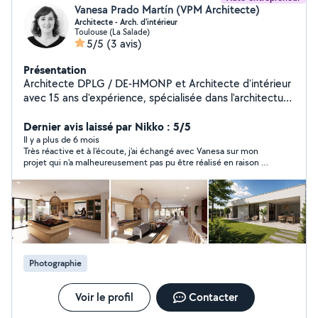
Vanesa Prado Martín (VPM Architecte)
Architecte - Arch. d'intérieur
Toulouse (La Salade)
5/5
(3 avis)
Présentation
Architecte DPLG / DE-HMONP et Architecte d'intérieur
avec 15 ans d'expérience, spécialisée dans l'architecture
résidentielle et commerciale. Pour tous vos projets :
PARTICULIERS : Construction, Extension, Surélévation,
Dernier avis laissé par Nikko : 5/5
Réaménagement dans le neuf ou pour revaloriser votre
Il y a plus de 6 mois
Très réactive et à l'écoute, j'ai échangé avec Vanesa sur mon
logement actuel. Rénovation d'appartement ou maison |
projet qui n'a malheureusement pas pu être réalisé en raison du
Réaménagement ou optimisation d'espaces |
PLU restrictif.
Décoration d'intérieur Perspectives ou images 3D |
Photographie architecturale Conseils achat, de vente,
de travaux Conseils VEFA PROFESSIONNELS :
Commerces, Bureaux, ERP, Tertiaire ADMINISTRATIF :
Permis de construire (aussi >150 m2) | Déclaration
préalable | Déclaration d'enseigne | Déclaration travaux
Photographie
SUIVI DE TRAVAUX - MAITRE D'OEUVRE Je vous
accompagne de la conception et plans au suivi de
chantier, jusqu'à la remise de clés ! N'hésitez pas à
Voir le profil
Contacter
visiter notre site et à nous contacter ! vpm-architecture.