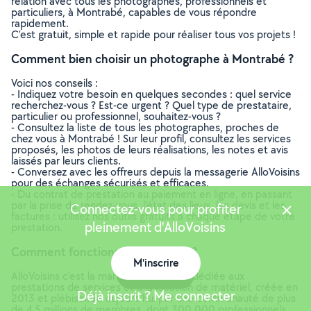
relation avec tous les photographes, professionnels et
particuliers, à Montrabé, capables de vous répondre
rapidement.
C’est gratuit, simple et rapide pour réaliser tous vos projets !
Comment bien choisir un photographe à Montrabé ?
Voici nos conseils :
- Indiquez votre besoin en quelques secondes : quel service
recherchez-vous ? Est-ce urgent ? Quel type de prestataire,
particulier ou professionnel, souhaitez-vous ?
- Consultez la liste de tous les photographes, proches de
chez vous à Montrabé ! Sur leur profil, consultez les services
proposés, les photos de leurs réalisations, les notes et avis
laissés par leurs clients.
- Conversez avec les offreurs depuis la messagerie AlloVoisins
pour des échanges sécurisés et efficaces.
- Du contrat de prestation au paiement en ligne, en passant
par la prise de rendez-vous, l’état des lieux, les devis et les
Connectez-vous pour profiter
factures : utilisez nos outils gratuits à chaque étape de votre
pleinement d'AlloVoisins
prestation.
Comment fonctionne AlloVoisins ?
M'inscrire
Carte
AlloVoisins c’est la marketplace leader dédiée aux
prestations de services et à la location de matériel, créée en
Déjà inscrit ? Me connecter
2013 et plébiscitée aujourd’hui par une communauté de plus
de 4,5 millions de membres, dont 300 000 professionnels.