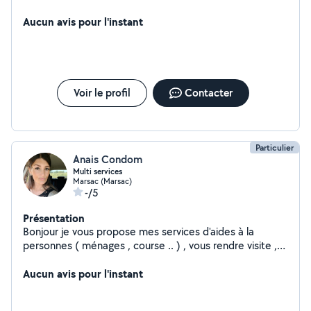
plus important c'est de satisfaire le client et bien sûr à
temps partiel merci de faire diligence
Aucun avis pour l'instant
Voir le profil
Contacter
Particulier
Anais Condom
Multi services
Marsac (Marsac)
-/5
Présentation
Bonjour je vous propose mes services d'aides à la
personnes ( ménages , course .. ) , vous rendre visite ,
balade mais aussi transport ou livraison de colis .
Aucun avis pour l'instant