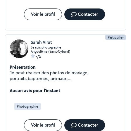
Voir le profil
Contacter
Particulier
Sarah Virat
Je suis photographe
Angoulême (Saint-Cybard)
-/5
Présentation
Je peut réaliser des photos de mariage,
portraits,baptemes, animaux,
enfants,famille,evenementielle,corporate,grossesses,im
mobilier,Architecture,commercials,etc. Je suis sérieuse
Aucun avis pour l'instant
et patientes.
Photographie
Voir le profil
Contacter