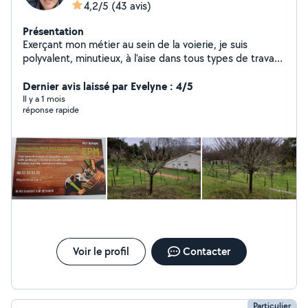
4,2/5
(43 avis)
Présentation
Exerçant mon métier au sein de la voierie, je suis
polyvalent, minutieux, à l'aise dans tous types de travaux
intérieur et extérieur. Tous type de travaux extérieur:
entretien, taille, tonte, élagage, créations de massifs,
Dernier avis laissé par Evelyne : 4/5
de potagers et de poulailler... Création de clôture à
Il y a 1 mois
réponse rapide
panneau rigide... Nettoyage Karcher divers. Tout type
de peinture extérieur. Bricolage.... Intérieur : bricolage,
peinture, montage meubles, ponçage, rénovation, pose
de cuisine, faïence... N'hésitez pas à me contacter pour
toute question. Devis gratuit sur demande.
Voir le profil
Contacter
Particulier