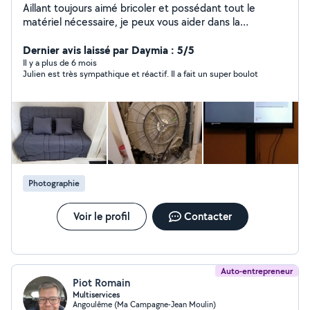
Aillant toujours aimé bricoler et possédant tout le
matériel nécessaire, je peux vous aider dans la
réalisation de menus bricolages, installation de meubles,
informatique, web ou tout autre selon vos besoins ...
Dernier avis laissé par Daymia : 5/5
attentif et rigoureux, je prendrais à coeur les tâches que
Il y a plus de 6 mois
Julien est très sympathique et réactif. Il a fait un super boulot
vous me confierez.
Photographie
Voir le profil
Contacter
Auto-entrepreneur
Piot Romain
Multiservices
Angoulême (Ma Campagne-Jean Moulin)