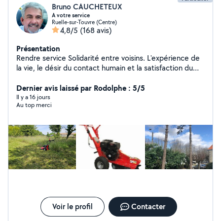
Bruno CAUCHETEUX
A votre service
Ruelle-sur-Touvre (Centre)
4,8/5
(168 avis)
Présentation
Rendre service Solidarité entre voisins. L'expérience de
la vie, le désir du contact humain et la satisfaction du
voisin qui fait appel à moi. Rendre service ne veut pas
dire gratuité.....
Dernier avis laissé par Rodolphe : 5/5
Il y a 16 jours
Au top merci
Voir le profil
Contacter