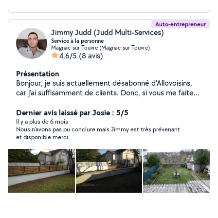
Auto-entrepreneur
Jimmy Judd (Judd Multi-Services)
Service à la personne
Magnac-sur-Touvre (Magnac-sur-Touvre)
4,6/5
(8 avis)
Présentation
Bonjour, je suis actuellement désabonné d'Allovoisins,
car j'ai suffisamment de clients. Donc, si vous me faites
une demande privée, je ne pourrai pas vous répondre
sur le site. Cordialement, Monsieur Judd.
Dernier avis laissé par Josie : 5/5
Il y a plus de 6 mois
Nous n'avons pas pu conclure mais Jimmy est très prévenant
et disponible merci