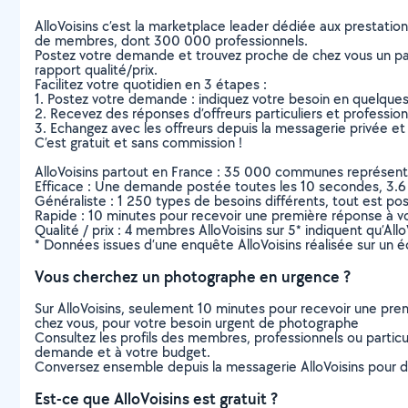
AlloVoisins c’est la marketplace leader dédiée aux prestatio
de membres, dont 300 000 professionnels.
Postez votre demande et trouvez proche de chez vous un parti
rapport qualité/prix.
Facilitez votre quotidien en 3 étapes :
1. Postez votre demande : indiquez votre besoin en quelque
2. Recevez des réponses d’offreurs particuliers et professio
3. Echangez avec les offreurs depuis la messagerie privée et 
C’est gratuit et sans commission !
AlloVoisins partout en France : 35 000 communes représentées 
Efficace : Une demande postée toutes les 10 secondes, 3.6
Généraliste : 1 250 types de besoins différents, tout est poss
Rapide : 10 minutes pour recevoir une première réponse à 
Qualité / prix : 4 membres AlloVoisins sur 5* indiquent qu’All
* Données issues d’une enquête AlloVoisins réalisée sur un é
Vous cherchez un photographe en urgence ?
Sur AlloVoisins, seulement 10 minutes pour recevoir une p
chez vous, pour votre besoin urgent de photographe
Consultez les profils des membres, professionnels ou particuli
demande et à votre budget.
Conversez ensemble depuis la messagerie AlloVoisins pour de
Est-ce que AlloVoisins est gratuit ?