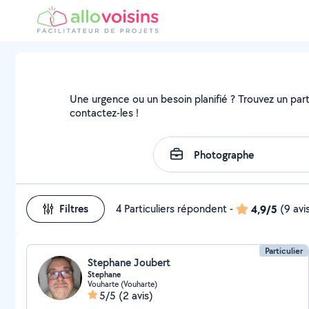
Une urgence ou un besoin planifié ? Trouvez un parti
contactez-les !
Filtres
4 Particuliers répondent
-
4,9/5
(9 avi
Particulier
Stephane Joubert
Stephane
Vouharte (Vouharte)
5/5
(2 avis)