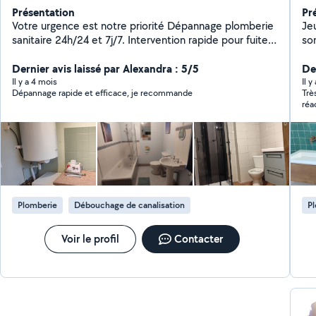
Présentation
Pr
Votre urgence est notre priorité Dépannage plomberie
Je
sanitaire 24h/24 et 7j/7. Intervention rapide pour fuites,
son
débouchages, réparations et installations sanitaires.
d'a
Service de confiance, disponible jour et nuit, week-
Dernier avis laissé par Alexandra : 5/5
De
ends et jours fériés.
Il y a 4 mois
Il 
Dépannage rapide et efficace, je recommande
Trè
réa
Plomberie
Débouchage de canalisation
P
Voir le profil
Contacter