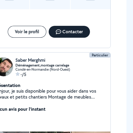
Voir le profil
Contacter
Particulier
Saber Merghmi
Déménagement,montage carrelage
Condé-en-Normandie (Nord-Ouest)
-/5
ésentation
jour, je suis disponible pour vous aider dans vos
ux et petits chantiers Montage de meubles
age & Bricolage Peinture & Rénovation Sérieux,
icace et équipé, je travaille avec soin pour un
cun avis pour l'instant
sultat de qualité. N'hésitez pas à me contacter pour
 devis ou toute question !