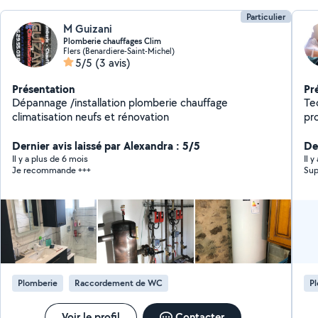
Particulier
M Guizani
Plomberie chauffages Clim
Flers (Benardiere-Saint-Michel)
5/5
(3 avis)
Présentation
Pr
Dépannage /installation plomberie chauffage
Te
climatisation neufs et rénovation
pr
Dernier avis laissé par Alexandra : 5/5
Der
Il y a plus de 6 mois
Il y
Je recommande +++
Sup
Plomberie
Raccordement de WC
P
Voir le profil
Contacter