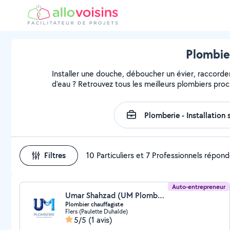
Plombier
Installer une douche, déboucher un évier, raccorder
d'eau ? Retrouvez tous les meilleurs plombiers pro
Filtres
10 Particuliers et 7 Professionnels répon
Auto-entrepreneur
Umar Shahzad (UM Plomberie)
Plombier chauffagiste
Flers (Paulette Duhalde)
5/5
(1 avis)