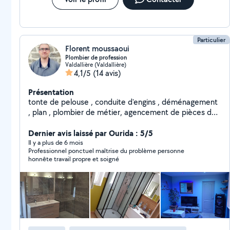
Particulier
Florent moussaoui
Plombier de profession
Valdallière (Valdallière)
4,1/5
(14 avis)
Présentation
tonte de pelouse , conduite d'engins , déménagement
, plan , plombier de métier, agencement de pièces de
vie , pose de plaque de placo et bandes , électricité ,
salle de bain de A à Z ( eau chaude , eau froide ,
Dernier avis laissé par Ourida : 5/5
évacuation , pose de wc normal et / ou suspendue ,
Il y a plus de 6 mois
Professionnel ponctuel maîtrise du problème personne
pose de meuble , miroir , radiateur , cabine de douche ,
honnête travail propre et soigné
baignoire , bac à douche , paroi ,...). je possède
remorque , tondeuse , taille-haies , échafaudage ,
barnhome, nettoyeur haute pression.