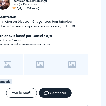
Technicien en electromenger
Flers (La Planchette)
4,4/5
(24 avis)
ésentation
chnicien en électroménager tres bon bricoleur
r je vous propose mes services ; JE PEUX
US RÉPONDRE AUX MESSAGES ,BLOQUER
nier avis laissé par Daniel : 5/5
APREPONSES Osix 7dineuf qarantesix o738
y a plus de 6 mois
vail bien fait et efficace à recommander
lomberie
Voir le profil
Contacter