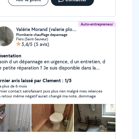
Auto-entrepreneur
Valérie Morand (valerie plomberie)
Plomberie chauffage depannage
Flers (Saint-Sauveur)
3,4/5
(5 avis)
ésentation
soin d un dépannage en urgence, d un entretien, d
 petite réparation ? Je suis disponible dans la
rnée, alors n hésitez plus !!!!
rnier avis laissé par Clement : 1/5
y a plus de 6 mois
mier contact satisfaisant puis plus rien malgré mes relances
n retour même négatif aurait changé ma note, dommage