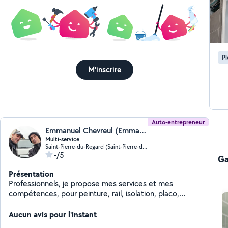
P
M'inscrire
Auto-entrepreneur
Emmanuel Chevreul (Emmanuel chevreul)
Multi-service
Saint-Pierre-du-Regard (Saint-Pierre-du-Regard)
-/5
Ga
Présentation
Professionnels, je propose mes services et mes
compétences, pour peinture, rail, isolation, placo,
plomberie, électricité, carrelage, maçonnerie + Tout
petit bricolage, débouchage de canalisations, je monte
Aucun avis pour l'instant
vos meubles