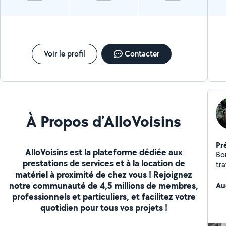
Voir le profil
Contacter
À Propos d’AlloVoisins
Pr
AlloVoisins est la plateforme dédiée aux
Bon
prestations de services et à la location de
trava
matériel à proximité de chez vous ! Rejoignez
Carrel
notre communauté de 4,5 millions de membres,
eff
Au
ré
professionnels et particuliers, et facilitez votre
un
quotidien pour tous vos projets !