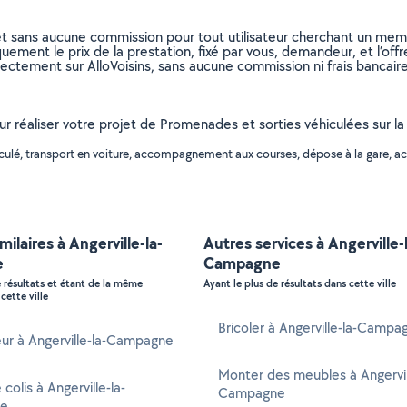
et sans aucune commission pour tout utilisateur cherchant un membre
uement le prix de la prestation, fixé par vous, demandeur, et l’offr
rectement sur AlloVoisins, sans aucune commission ni frais bancaire
our réaliser votre projet de Promenades et sorties véhiculées sur la
hiculé, transport en voiture, accompagnement aux courses, dépose à la gare,
milaires à Angerville-la-
Autres services à Angerville-
e
Campagne
e résultats et étant de la même
Ayant le plus de résultats dans cette ville
cette ville
Bricoler à Angerville-la-Campa
ur à Angerville-la-Campagne
Monter des meubles à Angervil
 colis à Angerville-la-
Campagne
e