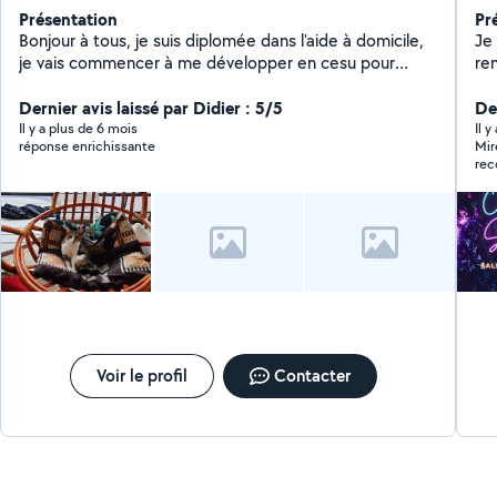
Présentation
Pr
Bonjour à tous, je suis diplomée dans l'aide à domicile,
Je
je vais commencer à me développer en cesu pour
re
différentes prestations (accompagnement aux
re
courses, compagnie, jeux de mémoire ou autres, aide
Dernier avis laissé par Didier : 5/5
agé
De
administrative ou multimédia, petits travaux de
Il y a plus de 6 mois
Il y
réponse enrichissante
Mire
jardinage, garde ou sorties d'animaux,...) Je possède le
re
titre professionnel ADVF passé en 2024 et le certificat
de capacité pour les animaux domestiques passé en
septembre 2022.
Voir le profil
Contacter