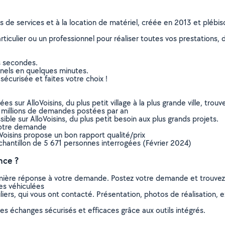
ns de services et à la location de matériel, créée en 2013 et plébi
culier ou un professionnel pour réaliser toutes vos prestations, d
s secondes.
nnels en quelques minutes.
sécurisée et faites votre choix !
sur AlloVoisins, du plus petit village à la plus grande ville, tro
 millions de demandes postées par an
ible sur AlloVoisins, du plus petit besoin aux plus grands projets.
votre demande
oVoisins propose un bon rapport qualité/prix
chantillon de 5 671 personnes interrogées (Février 2024)
nce ?
remière réponse à votre demande. Postez votre demande et trouve
es véhiculées
ers, qui vous ont contacté. Présentation, photos de réalisation, exp
s échanges sécurisés et efficaces grâce aux outils intégrés.