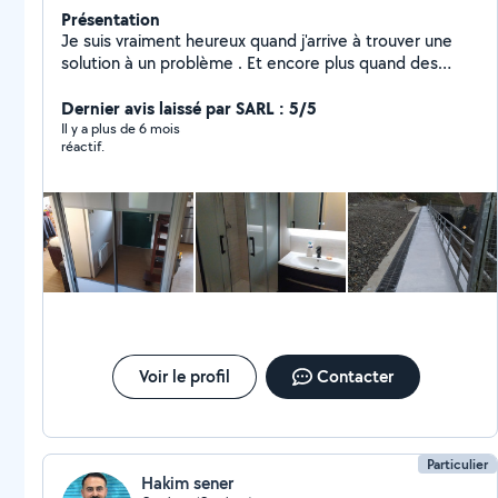
Présentation
Je suis vraiment heureux quand j'arrive à trouver une
solution à un problème . Et encore plus quand des
clients me recommandent à d'autres clients. Cela veut
dire qu'ils ont vraiment confiance en moi et c'est très
Dernier avis laissé par SARL : 5/5
gratifiant.»
Il y a plus de 6 mois
réactif.
Voir le profil
Contacter
Particulier
Hakim sener