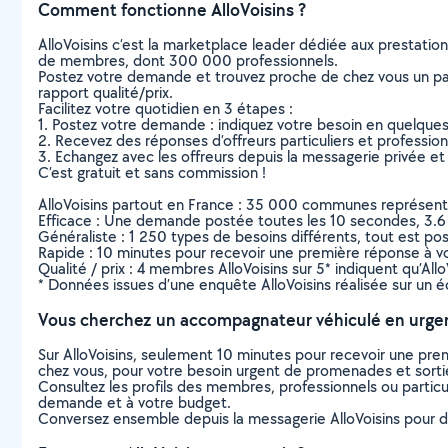
Comment fonctionne AlloVoisins ?
AlloVoisins c’est la marketplace leader dédiée aux prestatio
de membres, dont 300 000 professionnels.
Postez votre demande et trouvez proche de chez vous un parti
rapport qualité/prix.
Facilitez votre quotidien en 3 étapes :
1. Postez votre demande : indiquez votre besoin en quelque
2. Recevez des réponses d’offreurs particuliers et professio
3. Echangez avec les offreurs depuis la messagerie privée et 
C’est gratuit et sans commission !
AlloVoisins partout en France : 35 000 communes représentées 
Efficace : Une demande postée toutes les 10 secondes, 3.6
Généraliste : 1 250 types de besoins différents, tout est poss
Rapide : 10 minutes pour recevoir une première réponse à 
Qualité / prix : 4 membres AlloVoisins sur 5* indiquent qu’All
* Données issues d’une enquête AlloVoisins réalisée sur un é
Vous cherchez un accompagnateur véhiculé en urge
Sur AlloVoisins, seulement 10 minutes pour recevoir une p
chez vous, pour votre besoin urgent de promenades et sorti
Consultez les profils des membres, professionnels ou particuli
demande et à votre budget.
Conversez ensemble depuis la messagerie AlloVoisins pour de