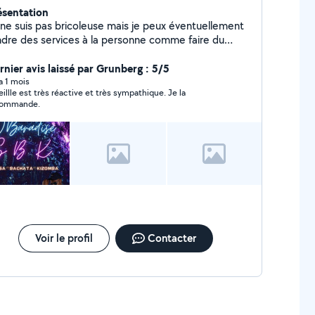
ésentation
 ne suis pas bricoleuse mais je peux éventuellement
ndre des services à la personne comme faire du
passage, garder des enfants ou des personnes
es....Et bien sûr les animaux.
rnier avis laissé par Grunberg : 5/5
 a 1 mois
illle est très réactive et très sympathique. Je la
commande.
Voir le profil
Contacter