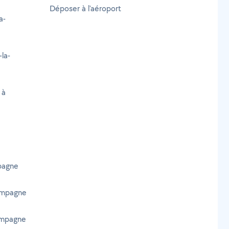
Déposer à l'aéroport
a-
-la-
 à
mpagne
Campagne
Campagne