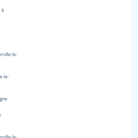
 à
ville-la-
e-la-
agne
à
ville-la-