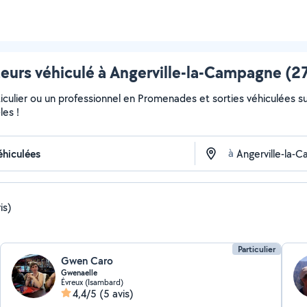
rs véhiculé à Angerville-la-Campagne (27
iculier ou un professionnel en Promenades et sorties véhiculées s
les !
à
is)
Particulier
Gwen Caro
Gwenaelle
Évreux (Isambard)
4,4/5
(5 avis)