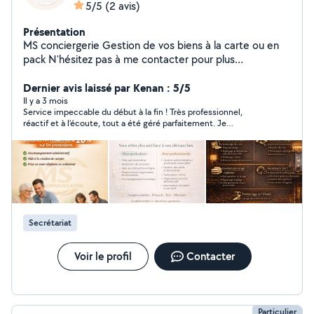
5/5
(2 avis)
Présentation
MS conciergerie Gestion de vos biens à la carte ou en
pack N'hésitez pas à me contacter pour plus
d'information Secteur 25/90 MS Communication Aide
administrative & numérique à domicile Vous êtes
Dernier avis laissé par Kenan : 5/5
débordé(e) par vos démarches administratives ou
Il y a 3 mois
Service impeccable du début à la fin ! Très professionnel,
perdu(e) avec internet ? Je vous accompagne
réactif et à l’écoute, tout a été géré parfaitement. Je
simplement dans toutes vos démarches du quotidien :
recommande vivement cette conciergerie, vous pouvez faire
Papiers administratifs (CAF, impôts, retraite) Aide
confiance les yeux fermés.
informatique et internet Organisation de vos documents
Service local, humain et à l'écoute Secteur Montbéliard /
Belfort Premier contact gratuit et sans engagement
Secrétariat
Voir le profil
Contacter
Particulier