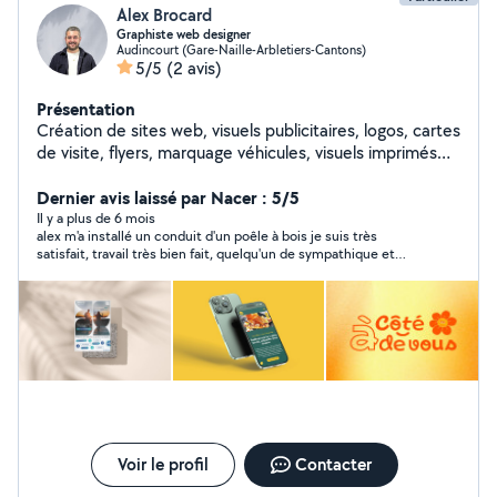
Alex Brocard
Graphiste web designer
Audincourt (Gare-Naille-Arbletiers-Cantons)
5/5
(2 avis)
Présentation
Création de sites web, visuels publicitaires, logos, cartes
de visite, flyers, marquage véhicules, visuels imprimés
sur t-shirts et polo.
Dernier avis laissé par Nacer : 5/5
Il y a plus de 6 mois
alex m'a installé un conduit d'un poêle à bois je suis très
satisfait, travail très bien fait, quelqu'un de sympathique et
ponctuel et très professionnel, je recommande fortement .
Voir le profil
Contacter