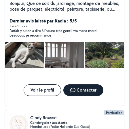
Bonjour, Que ce soit du jardinage, montage de meubles,
pose de parquet, électricité, peinture, tapisserie, ou
autres, n'hésitez pas à me demander ! Je suis en train
en même temps de rénover ma maison niveau placo et
Dernier avis laissé par Kadia : 5/5
électricité, tout comme peinture et papiers peints !
Il y a 1 mois
Parfait y a rien à dire à l’heure très gentil vraiment merci
beaucoup je recommande
Voir le profil
Contacter
Particulier
Cindy Roussel
Conciergerie / assistante
Montbéliard (Petite Hollande-Sud Ouest)