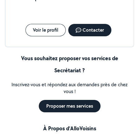
conseiller(ère) de vente chez Chaussea, j'apprécie le
contact avec la clientèle, le conseil personnalisé, la mise
en rayon et l'atteinte des objectifs commerciaux.
Sérieux(se), dynamique et polyvalent(e), je m'adapte
rapidement à de nouveaux environnements et je
Voir le profil
Contacter
m'investis pleinement dans les missions qui me sont
confiées. Mon parcours m'a également permis de
développer mon sens de l'écoute grâce à une
expérience en épicerie solidaire.
Vous souhaitez proposer vos services de
Secrétariat ?
Inscrivez-vous et répondez aux demandes près de chez
vous !
Proposer mes services
À Propos d’AlloVoisins