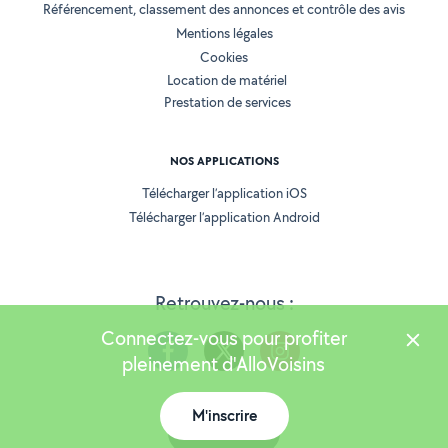
Référencement, classement des annonces et contrôle des avis
Mentions légales
Cookies
Location de matériel
Prestation de services
NOS APPLICATIONS
Télécharger l’application iOS
Télécharger l’application Android
Retrouvez-nous :
Connectez-vous pour profiter
pleinement d'AlloVoisins
M'inscrire
Version 25.5.3
Carte