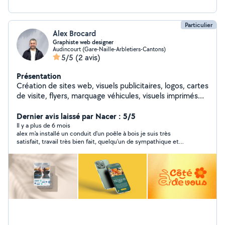
Particulier
Alex Brocard
Graphiste web designer
Audincourt (Gare-Naille-Arbletiers-Cantons)
5/5
(2 avis)
Présentation
Création de sites web, visuels publicitaires, logos, cartes
de visite, flyers, marquage véhicules, visuels imprimés
sur t-shirts et polo.
Dernier avis laissé par Nacer : 5/5
Il y a plus de 6 mois
alex m'a installé un conduit d'un poêle à bois je suis très
satisfait, travail très bien fait, quelqu'un de sympathique et
ponctuel et très professionnel, je recommande fortement .