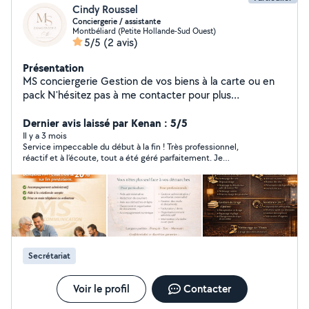
Cindy Roussel
Conciergerie / assistante
Montbéliard (Petite Hollande-Sud Ouest)
5/5
(2 avis)
Présentation
MS conciergerie Gestion de vos biens à la carte ou en
pack N'hésitez pas à me contacter pour plus
d'information Secteur 25/90 MS Communication Aide
administrative & numérique à domicile Vous êtes
Dernier avis laissé par Kenan : 5/5
débordé(e) par vos démarches administratives ou
Il y a 3 mois
Service impeccable du début à la fin ! Très professionnel,
perdu(e) avec internet ? Je vous accompagne
réactif et à l’écoute, tout a été géré parfaitement. Je
simplement dans toutes vos démarches du quotidien :
recommande vivement cette conciergerie, vous pouvez faire
Papiers administratifs (CAF, impôts, retraite) Aide
confiance les yeux fermés.
informatique et internet Organisation de vos documents
Service local, humain et à l'écoute Secteur Montbéliard /
Belfort Premier contact gratuit et sans engagement
Secrétariat
Voir le profil
Contacter