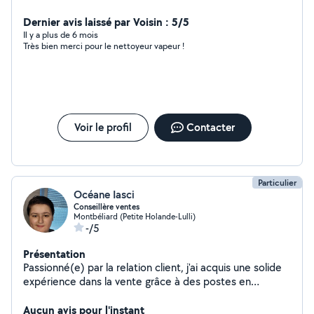
menus services ponctuels. Je lis et réponds aussi à des
demandes et proposent aussi mes services. j'aime
Dernier avis laissé par Voisin : 5/5
bricoler et jardiner.
Il y a plus de 6 mois
Très bien merci pour le nettoyeur vapeur !
Voir le profil
Contacter
Particulier
Océane Iasci
Conseillère ventes
Montbéliard (Petite Holande-Lulli)
-/5
Présentation
Passionné(e) par la relation client, j'ai acquis une solide
expérience dans la vente grâce à des postes en
boulangerie, prêt-à-porter, chaussures, ameublement,
fromagerie et motoculture. Actuellement
Aucun avis pour l'instant