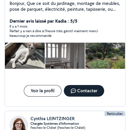
Bonjour, Que ce soit du jardinage, montage de meubles,
pose de parquet, électricité, peinture, tapisserie, ou
autres, n'hésitez pas à me demander ! Je suis en train
en même temps de rénover ma maison niveau placo et
Dernier avis laissé par Kadia : 5/5
électricité, tout comme peinture et papiers peints !
Il y a 1 mois
Parfait y a rien à dire à l’heure très gentil vraiment merci
beaucoup je recommande
Voir le profil
Contacter
Particulier
Cynthia LEINTZINGER
Chargée Systèmes d'Information
Fesches-le-Châtel (Fesches-le-Châtel)