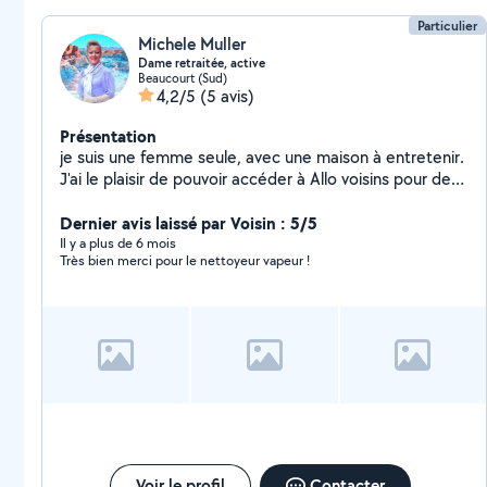
Particulier
Michele Muller
Dame retraitée, active
Beaucourt (Sud)
4,2/5
(5 avis)
Présentation
je suis une femme seule, avec une maison à entretenir.
J'ai le plaisir de pouvoir accéder à Allo voisins pour de
menus services ponctuels. Je lis et réponds aussi à des
demandes et proposent aussi mes services. j'aime
Dernier avis laissé par Voisin : 5/5
bricoler et jardiner.
Il y a plus de 6 mois
Très bien merci pour le nettoyeur vapeur !
Voir le profil
Contacter