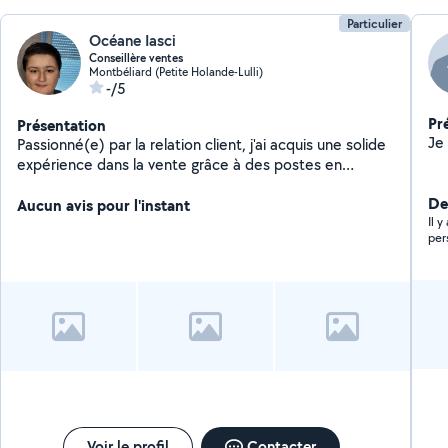
Particulier
Océane Iasci
Conseillère ventes
Montbéliard (Petite Holande-Lulli)
-/5
Pr
Présentation
Passionné(e) par la relation client, j'ai acquis une solide
expérience dans la vente grâce à des postes en
boulangerie, prêt-à-porter, chaussures, ameublement,
Der
fromagerie et motoculture. Actuellement
Aucun avis pour l'instant
Il 
conseiller(ère) de vente chez Chaussea, j'apprécie le
per
contact avec la clientèle, le conseil personnalisé, la
mise en rayon et l'atteinte des objectifs commerciaux.
Sérieux(se), dynamique et polyvalent(e), je m'adapte
rapidement à de nouveaux environnements et je
m'investis pleinement dans les missions qui me sont
confiées. Mon parcours m'a également permis de
développer mon sens de l'écoute grâce à une
expérience en épicerie solidaire.
Voir le profil
Contacter