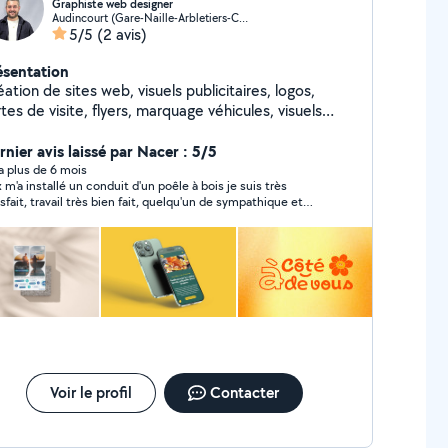
Graphiste web designer
Audincourt (Gare-Naille-Arbletiers-Cantons)
5/5
(2 avis)
ésentation
ation de sites web, visuels publicitaires, logos,
tes de visite, flyers, marquage véhicules, visuels
rimés sur t-shirts et polo.
rnier avis laissé par Nacer : 5/5
y a plus de 6 mois
x m'a installé un conduit d'un poêle à bois je suis très
isfait, travail très bien fait, quelqu'un de sympathique et
ctuel et très professionnel, je recommande fortement .
Voir le profil
Contacter