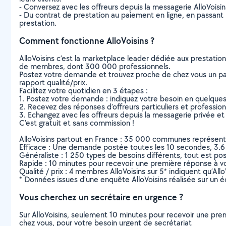
- Conversez avec les offreurs depuis la messagerie AlloVoisi
- Du contrat de prestation au paiement en ligne, en passant pa
prestation.
Comment fonctionne AlloVoisins ?
AlloVoisins c’est la marketplace leader dédiée aux prestatio
de membres, dont 300 000 professionnels.
Postez votre demande et trouvez proche de chez vous un parti
rapport qualité/prix.
Facilitez votre quotidien en 3 étapes :
1. Postez votre demande : indiquez votre besoin en quelque
2. Recevez des réponses d’offreurs particuliers et professio
3. Echangez avec les offreurs depuis la messagerie privée et 
C’est gratuit et sans commission !
AlloVoisins partout en France : 35 000 communes représentées 
Efficace : Une demande postée toutes les 10 secondes, 3.6
Généraliste : 1 250 types de besoins différents, tout est poss
Rapide : 10 minutes pour recevoir une première réponse à 
Qualité / prix : 4 membres AlloVoisins sur 5* indiquent qu’All
* Données issues d’une enquête AlloVoisins réalisée sur un é
Vous cherchez un secrétaire en urgence ?
Sur AlloVoisins, seulement 10 minutes pour recevoir une p
chez vous, pour votre besoin urgent de secrétariat