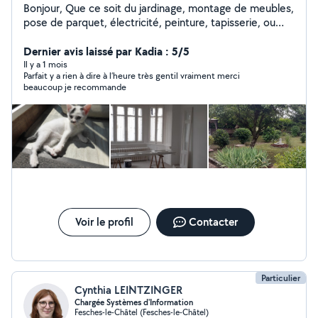
Bonjour, Que ce soit du jardinage, montage de meubles,
pose de parquet, électricité, peinture, tapisserie, ou
autres, n'hésitez pas à me demander ! Je suis en train
en même temps de rénover ma maison niveau placo et
Dernier avis laissé par Kadia : 5/5
électricité, tout comme peinture et papiers peints !
Il y a 1 mois
Parfait y a rien à dire à l’heure très gentil vraiment merci
beaucoup je recommande
Voir le profil
Contacter
Particulier
Cynthia LEINTZINGER
Chargée Systèmes d'Information
Fesches-le-Châtel (Fesches-le-Châtel)