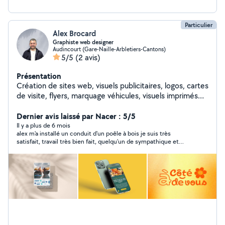
Particulier
Alex Brocard
Graphiste web designer
Audincourt (Gare-Naille-Arbletiers-Cantons)
5/5
(2 avis)
Présentation
Création de sites web, visuels publicitaires, logos, cartes
de visite, flyers, marquage véhicules, visuels imprimés
sur t-shirts et polo.
Dernier avis laissé par Nacer : 5/5
Il y a plus de 6 mois
alex m'a installé un conduit d'un poêle à bois je suis très
satisfait, travail très bien fait, quelqu'un de sympathique et
ponctuel et très professionnel, je recommande fortement .