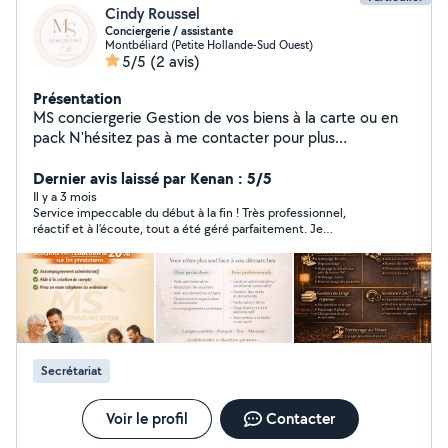
Cindy Roussel
Conciergerie / assistante
Montbéliard (Petite Hollande-Sud Ouest)
5/5
(2 avis)
Présentation
MS conciergerie Gestion de vos biens à la carte ou en
pack N'hésitez pas à me contacter pour plus
d'information Secteur 25/90 MS Communication Aide
administrative & numérique à domicile Vous êtes
Dernier avis laissé par Kenan : 5/5
débordé(e) par vos démarches administratives ou
Il y a 3 mois
Service impeccable du début à la fin ! Très professionnel,
perdu(e) avec internet ? Je vous accompagne
réactif et à l’écoute, tout a été géré parfaitement. Je
simplement dans toutes vos démarches du quotidien :
recommande vivement cette conciergerie, vous pouvez faire
Papiers administratifs (CAF, impôts, retraite) Aide
confiance les yeux fermés.
informatique et internet Organisation de vos documents
Service local, humain et à l'écoute Secteur Montbéliard /
Belfort Premier contact gratuit et sans engagement
Secrétariat
Voir le profil
Contacter