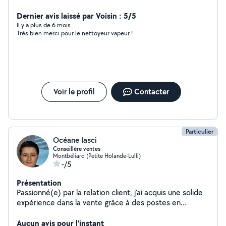
menus services ponctuels. Je lis et réponds aussi à des
demandes et proposent aussi mes services. j'aime
Dernier avis laissé par Voisin : 5/5
bricoler et jardiner.
Il y a plus de 6 mois
Très bien merci pour le nettoyeur vapeur !
Voir le profil
Contacter
Particulier
Océane Iasci
Conseillère ventes
Montbéliard (Petite Holande-Lulli)
-/5
Présentation
Passionné(e) par la relation client, j'ai acquis une solide
expérience dans la vente grâce à des postes en
boulangerie, prêt-à-porter, chaussures, ameublement,
fromagerie et motoculture. Actuellement
Aucun avis pour l'instant