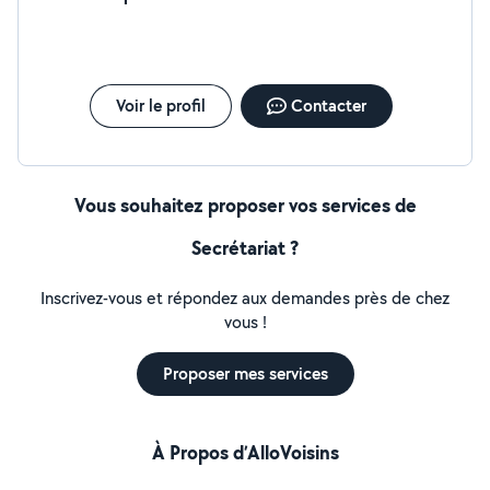
conseiller(ère) de vente chez Chaussea, j'apprécie le
contact avec la clientèle, le conseil personnalisé, la mise
en rayon et l'atteinte des objectifs commerciaux.
Sérieux(se), dynamique et polyvalent(e), je m'adapte
rapidement à de nouveaux environnements et je
Voir le profil
Contacter
m'investis pleinement dans les missions qui me sont
confiées. Mon parcours m'a également permis de
développer mon sens de l'écoute grâce à une
expérience en épicerie solidaire.
Vous souhaitez proposer vos services de
Secrétariat ?
Inscrivez-vous et répondez aux demandes près de chez
vous !
Proposer mes services
À Propos d’AlloVoisins