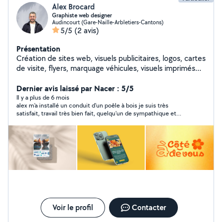
Alex Brocard
Graphiste web designer
Audincourt (Gare-Naille-Arbletiers-Cantons)
5/5
(2 avis)
Présentation
Création de sites web, visuels publicitaires, logos, cartes
de visite, flyers, marquage véhicules, visuels imprimés
sur t-shirts et polo.
Dernier avis laissé par Nacer : 5/5
Il y a plus de 6 mois
alex m'a installé un conduit d'un poêle à bois je suis très
satisfait, travail très bien fait, quelqu'un de sympathique et
ponctuel et très professionnel, je recommande fortement .
Voir le profil
Contacter