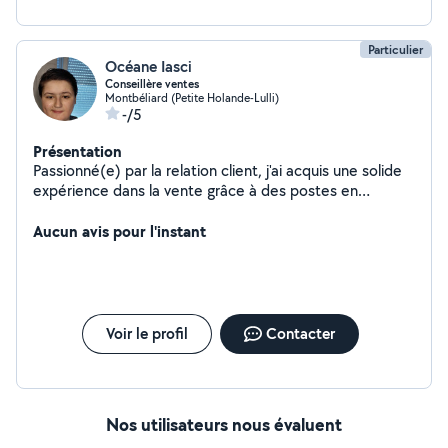
Particulier
Océane Iasci
Conseillère ventes
Montbéliard (Petite Holande-Lulli)
-/5
Présentation
Passionné(e) par la relation client, j'ai acquis une solide
expérience dans la vente grâce à des postes en
boulangerie, prêt-à-porter, chaussures, ameublement,
fromagerie et motoculture. Actuellement
Aucun avis pour l'instant
conseiller(ère) de vente chez Chaussea, j'apprécie le
contact avec la clientèle, le conseil personnalisé, la mise
en rayon et l'atteinte des objectifs commerciaux.
Sérieux(se), dynamique et polyvalent(e), je m'adapte
rapidement à de nouveaux environnements et je
Voir le profil
Contacter
m'investis pleinement dans les missions qui me sont
confiées. Mon parcours m'a également permis de
développer mon sens de l'écoute grâce à une
expérience en épicerie solidaire.
Nos utilisateurs nous évaluent