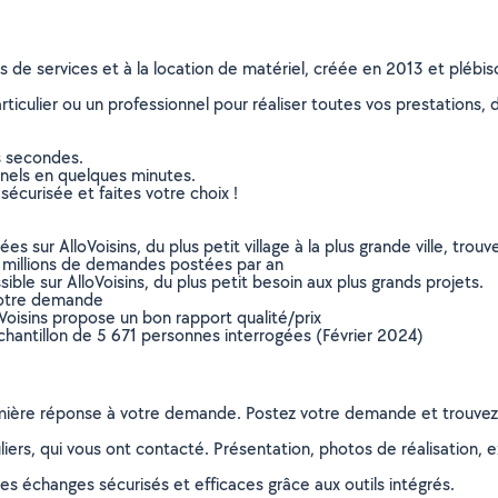
ns de services et à la location de matériel, créée en 2013 et plébi
culier ou un professionnel pour réaliser toutes vos prestations, d
s secondes.
nnels en quelques minutes.
sécurisée et faites votre choix !
sur AlloVoisins, du plus petit village à la plus grande ville, tro
 millions de demandes postées par an
ible sur AlloVoisins, du plus petit besoin aux plus grands projets.
votre demande
oVoisins propose un bon rapport qualité/prix
chantillon de 5 671 personnes interrogées (Février 2024)
remière réponse à votre demande. Postez votre demande et trouve
ers, qui vous ont contacté. Présentation, photos de réalisation, exp
s échanges sécurisés et efficaces grâce aux outils intégrés.