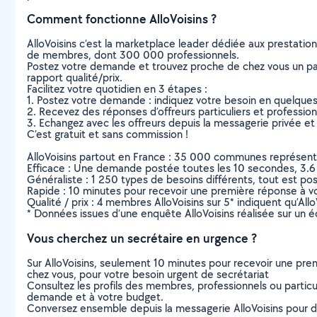
Comment fonctionne AlloVoisins ?
AlloVoisins c’est la marketplace leader dédiée aux prestatio
de membres, dont 300 000 professionnels.
Postez votre demande et trouvez proche de chez vous un parti
rapport qualité/prix.
Facilitez votre quotidien en 3 étapes :
1. Postez votre demande : indiquez votre besoin en quelque
2. Recevez des réponses d’offreurs particuliers et professio
3. Echangez avec les offreurs depuis la messagerie privée et 
C’est gratuit et sans commission !
AlloVoisins partout en France : 35 000 communes représentées 
Efficace : Une demande postée toutes les 10 secondes, 3.6
Généraliste : 1 250 types de besoins différents, tout est poss
Rapide : 10 minutes pour recevoir une première réponse à 
Qualité / prix : 4 membres AlloVoisins sur 5* indiquent qu’All
* Données issues d’une enquête AlloVoisins réalisée sur un é
Vous cherchez un secrétaire en urgence ?
Sur AlloVoisins, seulement 10 minutes pour recevoir une p
chez vous, pour votre besoin urgent de secrétariat
Consultez les profils des membres, professionnels ou particuli
demande et à votre budget.
Conversez ensemble depuis la messagerie AlloVoisins pour de