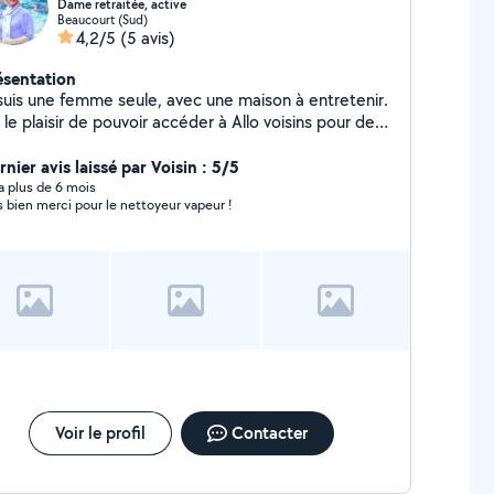
Dame retraitée, active
Beaucourt (Sud)
4,2/5
(5 avis)
ésentation
 suis une femme seule, avec une maison à entretenir.
i le plaisir de pouvoir accéder à Allo voisins pour de
nus services ponctuels. Je lis et réponds aussi à des
mandes et proposent aussi mes services. j'aime
nier avis laissé par Voisin : 5/5
coler et jardiner.
y a plus de 6 mois
s bien merci pour le nettoyeur vapeur !
Voir le profil
Contacter