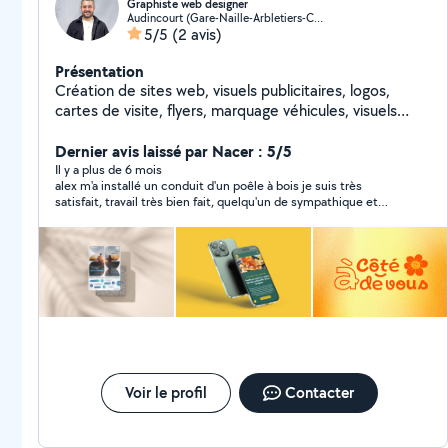
Graphiste web designer
Audincourt (Gare-Naille-Arbletiers-Cantons)
5/5
(2 avis)
Présentation
Création de sites web, visuels publicitaires, logos,
cartes de visite, flyers, marquage véhicules, visuels
imprimés sur t-shirts et polo.
Dernier avis laissé par Nacer : 5/5
Il y a plus de 6 mois
alex m'a installé un conduit d'un poêle à bois je suis très
satisfait, travail très bien fait, quelqu'un de sympathique et
ponctuel et très professionnel, je recommande fortement .
Voir le profil
Contacter