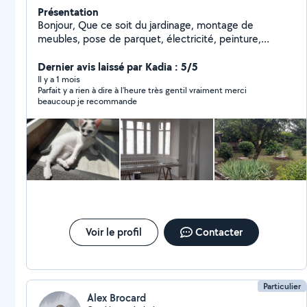
Présentation
Bonjour, Que ce soit du jardinage, montage de
meubles, pose de parquet, électricité, peinture,
tapisserie, ou autres, n'hésitez pas à me demander ! Je
suis en train en même temps de rénover ma maison
Dernier avis laissé par Kadia : 5/5
niveau placo et électricité, tout comme peinture et
Il y a 1 mois
Parfait y a rien à dire à l’heure très gentil vraiment merci
papiers peints !
beaucoup je recommande
Voir le profil
Contacter
Particulier
Alex Brocard