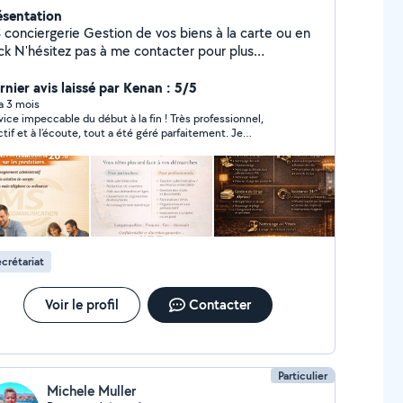
ésentation
rgerie Gestion de vos biens à la carte ou en
contacter pour plus
ormation Secteur 25/90 MS Communication Aide
inistrative & numérique à domicile Vous êtes
rnier avis laissé par Kenan : 5/5
bordé(e) par vos démarches administratives ou
 a 3 mois
vice impeccable du début à la fin ! Très professionnel,
(e) avec internet ? Je vous accompagne
ctif et à l’écoute, tout a été géré parfaitement. Je
mplement dans toutes vos démarches du quotidien :
ommande vivement cette conciergerie, vous pouvez faire
iers administratifs (CAF, impôts, retraite) Aide
fiance les yeux fermés.
matique et internet Organisation de vos
vice local, humain et à l'écoute Secteur
iard / Belfort Premier contact gratuit et sans
gagement
crétariat
Voir le profil
Contacter
Particulier
Michele Muller