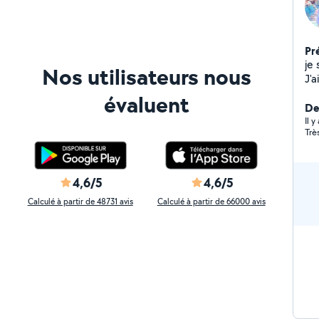
Pr
je
Nos utilisateurs nous
J'a
me
évaluent
de
Der
bri
Il 
Trè
4,6/5
4,6/5
Calculé à partir de 48731 avis
Calculé à partir de 66000 avis