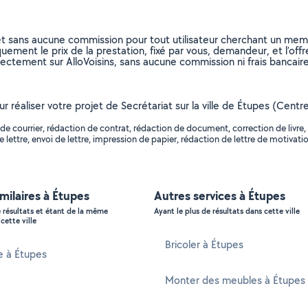
et sans aucune commission pour tout utilisateur cherchant un membre
uement le prix de la prestation, fixé par vous, demandeur, et l’offr
rectement sur AlloVoisins, sans aucune commission ni frais bancaire
ur réaliser votre projet de Secrétariat sur la ville de Étupes (Cent
 de courrier, rédaction de contrat, rédaction de document, correction de liv
ettre, envoi de lettre, impression de papier, rédaction de lettre de motivation
imilaires à Étupes
Autres services à Étupes
e résultats et étant de la même
Ayant le plus de résultats dans cette ville
cette ville
Bricoler à Étupes
e à Étupes
Monter des meubles à Étupes