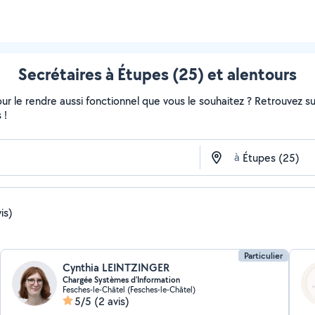
Secrétaires à Étupes (25) et alentours
r le rendre aussi fonctionnel que vous le souhaitez ? Retrouvez sur 
 !
à
is)
Particulier
Cynthia LEINTZINGER
Chargée Systèmes d'Information
Fesches-le-Châtel (Fesches-le-Châtel)
5/5
(2 avis)