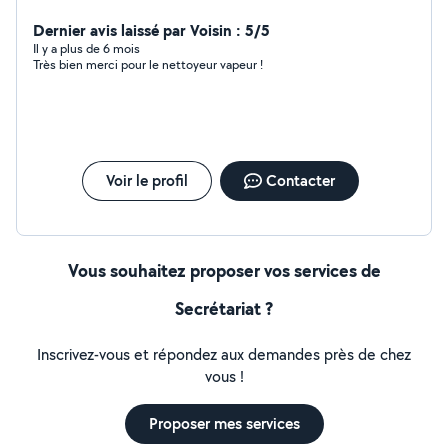
menus services ponctuels. Je lis et réponds aussi à des
demandes et proposent aussi mes services. j'aime
Dernier avis laissé par Voisin : 5/5
bricoler et jardiner.
Il y a plus de 6 mois
Très bien merci pour le nettoyeur vapeur !
Voir le profil
Contacter
Vous souhaitez proposer vos services de
Secrétariat ?
Inscrivez-vous et répondez aux demandes près de chez
vous !
Proposer mes services