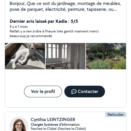
Bonjour, Que ce soit du jardinage, montage de meubles,
pose de parquet, électricité, peinture, tapisserie, ou
autres, n'hésitez pas à me demander ! Je suis en train
en même temps de rénover ma maison niveau placo et
Dernier avis laissé par Kadia : 5/5
électricité, tout comme peinture et papiers peints !
Il y a 1 mois
Parfait y a rien à dire à l’heure très gentil vraiment merci
beaucoup je recommande
Voir le profil
Contacter
Particulier
Cynthia LEINTZINGER
Chargée Systèmes d'Information
Fesches-le-Châtel (Fesches-le-Châtel)