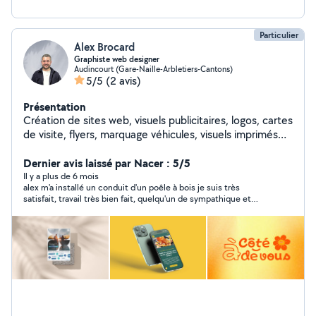
Particulier
Alex Brocard
Graphiste web designer
Audincourt (Gare-Naille-Arbletiers-Cantons)
5/5
(2 avis)
Présentation
Création de sites web, visuels publicitaires, logos, cartes
de visite, flyers, marquage véhicules, visuels imprimés
sur t-shirts et polo.
Dernier avis laissé par Nacer : 5/5
Il y a plus de 6 mois
alex m'a installé un conduit d'un poêle à bois je suis très
satisfait, travail très bien fait, quelqu'un de sympathique et
ponctuel et très professionnel, je recommande fortement .