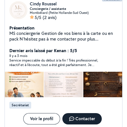
Cindy Roussel
Conciergerie / assistante
Montbéliard (Petite Hollande-Sud Ouest)
5/5
(2 avis)
Présentation
MS conciergerie Gestion de vos biens à la carte ou en
pack N'hésitez pas à me contacter pour plus
d'information Secteur 25/90 MS Communication Aide
administrative & numérique à domicile Vous êtes
Dernier avis laissé par Kenan : 5/5
débordé(e) par vos démarches administratives ou
Il y a 3 mois
Service impeccable du début à la fin ! Très professionnel,
perdu(e) avec internet ? Je vous accompagne
réactif et à l’écoute, tout a été géré parfaitement. Je
simplement dans toutes vos démarches du quotidien :
recommande vivement cette conciergerie, vous pouvez faire
Papiers administratifs (CAF, impôts, retraite) Aide
confiance les yeux fermés.
informatique et internet Organisation de vos documents
Service local, humain et à l'écoute Secteur Montbéliard /
Belfort Premier contact gratuit et sans engagement
Secrétariat
Voir le profil
Contacter