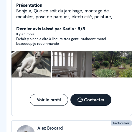
Présentation
Bonjour, Que ce soit du jardinage, montage de
meubles, pose de parquet, électricité, peinture,
tapisserie, ou autres, n'hésitez pas à me demander ! Je
suis en train en même temps de rénover ma maison
Dernier avis laissé par Kadia : 5/5
niveau placo et électricité, tout comme peinture et
Il y a 1 mois
Parfait y a rien à dire à l’heure très gentil vraiment merci
papiers peints !
beaucoup je recommande
Voir le profil
Contacter
Particulier
Alex Brocard