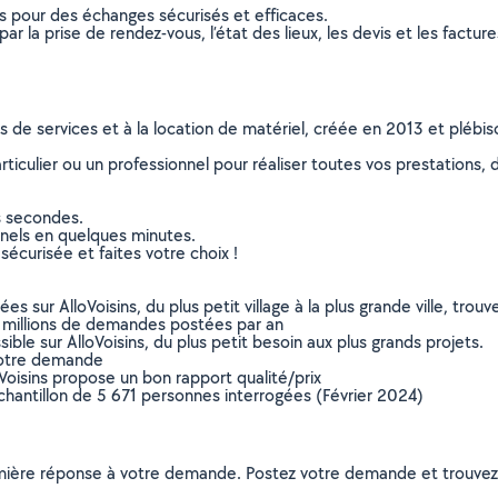
ns pour des échanges sécurisés et efficaces.
r la prise de rendez-vous, l’état des lieux, les devis et les facture
ns de services et à la location de matériel, créée en 2013 et plébi
culier ou un professionnel pour réaliser toutes vos prestations, d
s secondes.
nnels en quelques minutes.
sécurisée et faites votre choix !
sur AlloVoisins, du plus petit village à la plus grande ville, tro
 millions de demandes postées par an
ible sur AlloVoisins, du plus petit besoin aux plus grands projets.
votre demande
oVoisins propose un bon rapport qualité/prix
chantillon de 5 671 personnes interrogées (Février 2024)
remière réponse à votre demande. Postez votre demande et trouve