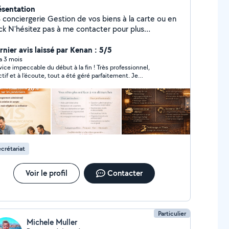
ésentation
rgerie Gestion de vos biens à la carte ou en
contacter pour plus
ormation Secteur 25/90 MS Communication Aide
inistrative & numérique à domicile Vous êtes
rnier avis laissé par Kenan : 5/5
bordé(e) par vos démarches administratives ou
 a 3 mois
vice impeccable du début à la fin ! Très professionnel,
(e) avec internet ? Je vous accompagne
ctif et à l’écoute, tout a été géré parfaitement. Je
mplement dans toutes vos démarches du quotidien :
ommande vivement cette conciergerie, vous pouvez faire
iers administratifs (CAF, impôts, retraite) Aide
fiance les yeux fermés.
matique et internet Organisation de vos
vice local, humain et à l'écoute Secteur
iard / Belfort Premier contact gratuit et sans
gagement
crétariat
Voir le profil
Contacter
Particulier
Michele Muller