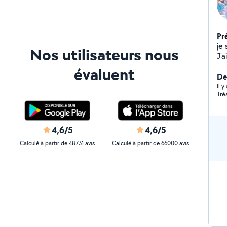
Pr
je
Nos utilisateurs nous
J'a
me
évaluent
de
Der
bri
Il 
Trè
4,6/5
4,6/5
Calculé à partir de 48731 avis
Calculé à partir de 66000 avis