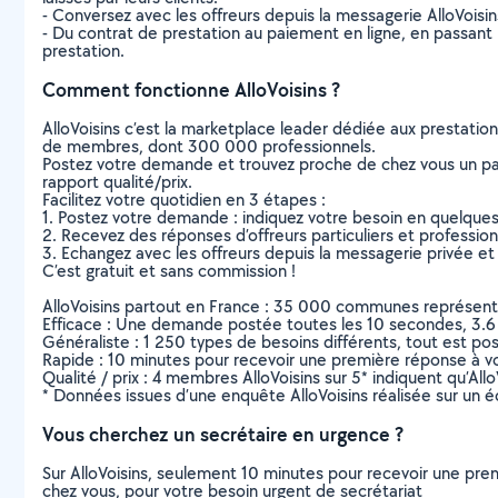
- Conversez avec les offreurs depuis la messagerie AlloVoisi
- Du contrat de prestation au paiement en ligne, en passant pa
prestation.
Comment fonctionne AlloVoisins ?
AlloVoisins c’est la marketplace leader dédiée aux prestatio
de membres, dont 300 000 professionnels.
Postez votre demande et trouvez proche de chez vous un parti
rapport qualité/prix.
Facilitez votre quotidien en 3 étapes :
1. Postez votre demande : indiquez votre besoin en quelque
2. Recevez des réponses d’offreurs particuliers et professio
3. Echangez avec les offreurs depuis la messagerie privée et 
C’est gratuit et sans commission !
AlloVoisins partout en France : 35 000 communes représentées 
Efficace : Une demande postée toutes les 10 secondes, 3.6
Généraliste : 1 250 types de besoins différents, tout est poss
Rapide : 10 minutes pour recevoir une première réponse à 
Qualité / prix : 4 membres AlloVoisins sur 5* indiquent qu’All
* Données issues d’une enquête AlloVoisins réalisée sur un é
Vous cherchez un secrétaire en urgence ?
Sur AlloVoisins, seulement 10 minutes pour recevoir une p
chez vous, pour votre besoin urgent de secrétariat