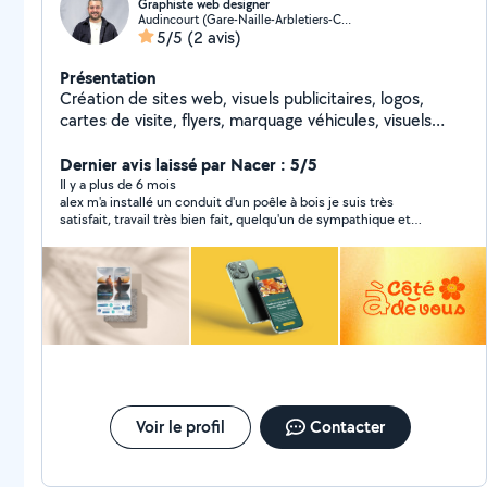
Graphiste web designer
Audincourt (Gare-Naille-Arbletiers-Cantons)
5/5
(2 avis)
Présentation
Création de sites web, visuels publicitaires, logos,
cartes de visite, flyers, marquage véhicules, visuels
imprimés sur t-shirts et polo.
Dernier avis laissé par Nacer : 5/5
Il y a plus de 6 mois
alex m'a installé un conduit d'un poêle à bois je suis très
satisfait, travail très bien fait, quelqu'un de sympathique et
ponctuel et très professionnel, je recommande fortement .
Voir le profil
Contacter