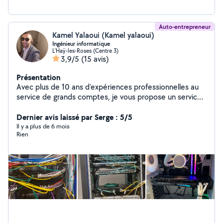
partenaire de confiance pour tout type de projet
informatique.
Auto-entrepreneur
Kamel Yalaoui (Kamel yalaoui)
Ingénieur informatique
L'Haÿ-les-Roses (Centre 3)
3,9/5
(15 avis)
Présentation
Avec plus de 10 ans d'expériences professionnelles au
service de grands comptes, je vous propose un service
de qualité et au meilleur prix, pour tout vos besoins en
support, installation et administration de réseau et
Dernier avis laissé par Serge : 5/5
systèmes, maintenance et configuration de tout type
Il y a plus de 6 mois
Rien
de matériel informatique