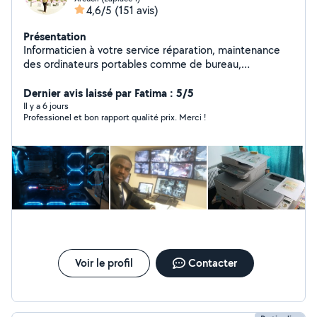
4,6/5
(151 avis)
Présentation
Informaticien à votre service réparation, maintenance
des ordinateurs portables comme de bureau,
Imprimantes. Administration des réseaux, installation de
la vidéosurveillance et bien d'autres. Le conseil lors de
Dernier avis laissé par Fatima : 5/5
l'achat de votre matériel Informatique.
Il y a 6 jours
Professionel et bon rapport qualité prix. Merci !
Voir le profil
Contacter