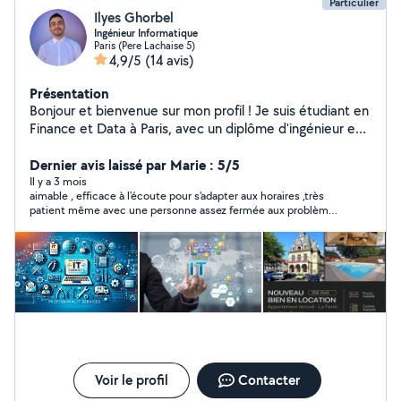
Particulier
Ilyes Ghorbel
Ingénieur Informatique
Paris (Pere Lachaise 5)
4,9/5
(14 avis)
Présentation
Bonjour et bienvenue sur mon profil ! Je suis étudiant en
Finance et Data à Paris, avec un diplôme d'ingénieur en
informatique. Grâce à mes compétences techniques et
analytiques, je propose des solutions adaptées pour vos
Dernier avis laissé par Marie : 5/5
projets. Services proposés: Informatique & Technologie
Il y a 3 mois
aimable , efficace à l'écoute pour s'adapter aux horaires ,très
: -Installation, dépannage et optimisation de PC. -
patient même avec une personne assez fermée aux problèmes
Configuration de systèmes d'exploitation (Windows,
techniques. Merci
Linux, etc.). -Création et maintenance de sites Web.
Expertise Excel et VBA : -Automatisation de tâches et
création de macros. -Optimisation de fichiers Excel
complexes. -Rapports dynamiques et interactifs.
Compétences complémentaires : Logiciels : Power BI,
Microsoft Office, Canva. Langages : Python, C, C++,
SQL, HTML/CSS, Angular, Spring Boot. CMS : Wordpress
Pourquoi me choisir ? Double expertise : ingénieur en
informatique et étudiant en finance. Fiable et réactif :
Voir le profil
Contacter
toujours à l'écoute et rapide dans l'exécution. Solutions