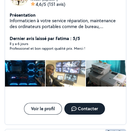
4,6/5
(151 avis)
Présentation
Informaticien à votre service réparation, maintenance
des ordinateurs portables comme de bureau,
Imprimantes. Administration des réseaux, installation de
la vidéosurveillance et bien d'autres. Le conseil lors de
Dernier avis laissé par Fatima : 5/5
l'achat de votre matériel Informatique.
Il y a 6 jours
Professionel et bon rapport qualité prix. Merci !
Voir le profil
Contacter