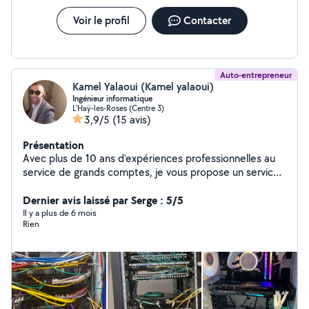
à développer des sites web performants, des
applications mobiles intuitives et des stratégies de
Voir le profil
Contacter
croissance digital
Auto-entrepreneur
Kamel Yalaoui (Kamel yalaoui)
Ingénieur informatique
L'Haÿ-les-Roses (Centre 3)
3,9/5
(15 avis)
Présentation
Avec plus de 10 ans d'expériences professionnelles au
service de grands comptes, je vous propose un service
de qualité et au meilleur prix, pour tout vos besoins en
support, installation et administration de réseau et
Dernier avis laissé par Serge : 5/5
systèmes, maintenance et configuration de tout type
Il y a plus de 6 mois
Rien
de matériel informatique