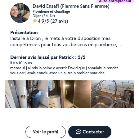
Auto-entrepreneur
David Ensafi (Flamme Sans Flemme)
Plomberie et chauffage
Dijon (Bel Air)
4,9/5
(27 avis)
Présentation
Installé à Dijon , je mets à votre disposition mes
compétences pour tous vos besoins en plomberie,
chauffage. Je prends en charge la réalisation et la
rénovation de salles de bain, ainsi que la pose
Dernier avis laissé par Patrick : 5/5
d'équipements sanitaires : WC, douche, baignoire,
Il y a 10 jours
même si j ai pris la peine d avertir David que j annulais le rendez
lavabo, robinetterie, installation des réseaux d'eau et de
vous car j avais conclu avec un autre plombier pour des
gaz, chauffe-eau. Je réalise également la pose et
questions de disponibilité, j ai eu de bons rapports avec ce
l'entretien d'adoucisseurs, l'installation ou le
monsieur très sympatique.
remplacement de VMC, ainsi que l'entretien de vos
systèmes de chauffage.Ramonage de cheminées (gaz,
fioul, bois). Dépannage sur tout type d'installation. Devis
gratuit Déplacement offert Disponible tous les jours,
n'hésitez pas à me contacter. Je reste à votre
disposition et vous souhaite une excellente journée.
Voir le profil
Contacter