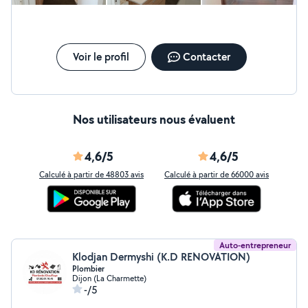
(Déplacement offert) En vous remerciant de me confier
votre installation, je reste à votre disposition. Vous
pouvez me contacter tout les jours. Je reste à votre
écoute et vous souhaite une très bonne journée.
Voir le profil
Contacter
Nos utilisateurs nous évaluent
4,6/5
4,6/5
Calculé à partir de 48803 avis
Calculé à partir de 66000 avis
Auto-entrepreneur
Klodjan Dermyshi (K.D RENOVATION)
Plombier
Dijon (La Charmette)
-/5