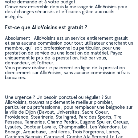
votre demande et à votre budget.
Conversez ensemble depuis la messagerie AlloVoisins pour
des échanges sécurisés et efficaces grâce aux outils
intégrés.
Est-ce que AlloVoisins est gratuit ?
Absolument ! AlloVoisins est un service entièrement gratuit
et sans aucune commission pour tout utilisateur cherchant un
membre, qu’il soit professionnel ou particulier, pour une
prestation de service ou une location de matériel. Payez
uniquement le prix de la prestation, fixé par vous,
demandeur, et l’offreur.
Vous pouvez réaliser le paiement en ligne de la prestation
directement sur AlloVoisins, sans aucune commission ni frais
bancaires.
Une urgence ? Un besoin ponctuel ou régulier ? Sur
AlloVoisins, trouvez rapidement le meilleur plombier,
particulier ou professionnel, pour remplacer une baignoire sur
la ville de Dijon (Davout, Universites, Sacre Coeur,
Providence, Stearinerie, Stalingrad, Parc des Sports, Tire
Pesseau, Tanneries, Champ Perdrix, Eugene Spuller, Greuze,
Lyautey, Docteur Lavalle, Champmaillot, Les Valendons, Le
Bocage, Arquebuse, Lentilleres, Trois Forgerons, Larrey,
Carrieres Bacquin, Carrousel, Combe à la Serpent Le Lac,