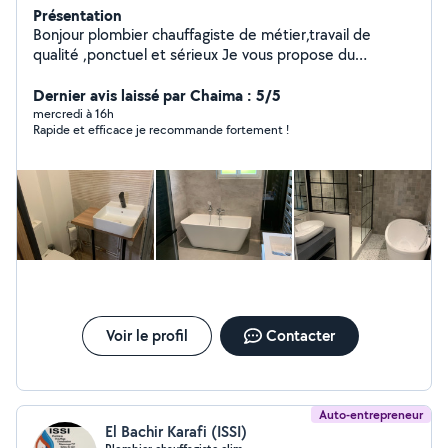
Présentation
Bonjour plombier chauffagiste de métier,travail de
qualité ,ponctuel et sérieux Je vous propose du
dépannage rapide et efficace - Installation sanitaire -
Réparation de fuites - Débouchage de canalisations -
Dernier avis laissé par Chaima : 5/5
Remplacement de robinetterie - Détection et
mercredi à 16h
Rapide et efficace je recommande fortement !
réparation de fuites - Remplacement / installation de
chauffe-eau - Rénovation salle de bain - Recherche et
réparation fuite enterré - Recherche et dépannage
chauffage
Voir le profil
Contacter
Auto-entrepreneur
El Bachir Karafi (ISSI)