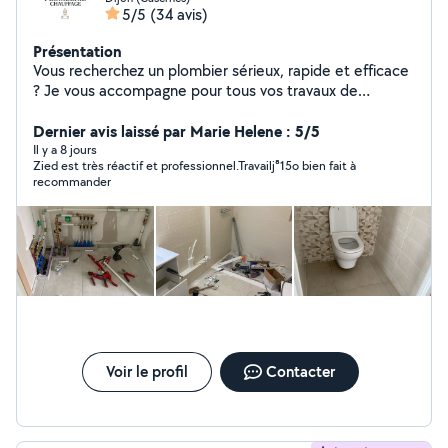
5/5
(34 avis)
Présentation
Vous recherchez un plombier sérieux, rapide et efficace
? Je vous accompagne pour tous vos travaux de
plomberie, chauffage et dépannage avec un service de
qualité et des prix transparents. J'interviens rapidement
Dernier avis laissé par Marie Helene : 5/5
pour les urgences comme pour les installations ou
Il y a 8 jours
Zied est très réactif et professionnel.Travailj⁸15o bien fait à
rénovations, en vous garantissant un travail propre,
recommander
durable et conforme aux normes Intervention rapide
Travail soigné Disponible 24h/24 et 7j/7
Voir le profil
Contacter