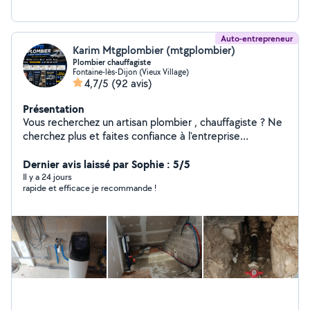
Auto-entrepreneur
Karim Mtgplombier (mtgplombier)
Plombier chauffagiste
Fontaine-lès-Dijon (Vieux Village)
4,7/5
(92 avis)
Présentation
Vous recherchez un artisan plombier , chauffagiste ? Ne
cherchez plus et faites confiance à l'entreprise
mtgplombier. Nous intervenons rapidement et
efficacement pour tous vos besoins en plomberie,
Dernier avis laissé par Sophie : 5/5
chauffage . Qu'il s'agisse de réparations urgentes,
Il y a 24 jours
rapide et efficace je recommande !
d'entretien de routine ou de nouvelles installations,
notre équipe qualifiée est prête à vous offrir un service
de qualité à des prix compétitifs.24/24 et 7/7 -
Plomberie et Sanitaires Changement de robinetterie
Changement de toilette Installation de douche
Déplacement de point d'eau Rénovation de salle de
bain Neuf ou Rénovation _ Chauffe-eau Dépannage de
chauffe-eau Réparation Installation toutes marques
Mise en sécurité Toutes marques - Recherche et