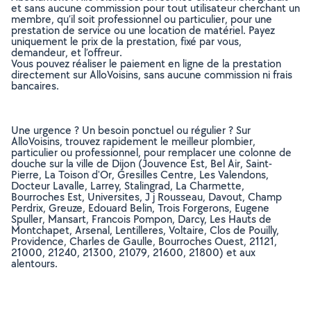
et sans aucune commission pour tout utilisateur cherchant un
membre, qu’il soit professionnel ou particulier, pour une
prestation de service ou une location de matériel. Payez
uniquement le prix de la prestation, fixé par vous,
demandeur, et l’offreur.
Vous pouvez réaliser le paiement en ligne de la prestation
directement sur AlloVoisins, sans aucune commission ni frais
bancaires.
Une urgence ? Un besoin ponctuel ou régulier ? Sur
AlloVoisins, trouvez rapidement le meilleur plombier,
particulier ou professionnel, pour remplacer une colonne de
douche sur la ville de Dijon (Jouvence Est, Bel Air, Saint-
Pierre, La Toison d'Or, Gresilles Centre, Les Valendons,
Docteur Lavalle, Larrey, Stalingrad, La Charmette,
Bourroches Est, Universites, J j Rousseau, Davout, Champ
Perdrix, Greuze, Edouard Belin, Trois Forgerons, Eugene
Spuller, Mansart, Francois Pompon, Darcy, Les Hauts de
Montchapet, Arsenal, Lentilleres, Voltaire, Clos de Pouilly,
Providence, Charles de Gaulle, Bourroches Ouest, 21121,
21000, 21240, 21300, 21079, 21600, 21800) et aux
alentours.