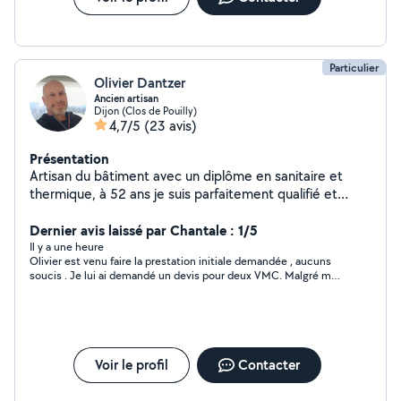
Particulier
Olivier Dantzer
Ancien artisan
Dijon (Clos de Pouilly)
4,7/5
(23 avis)
Présentation
Artisan du bâtiment avec un diplôme en sanitaire et
thermique, à 52 ans je suis parfaitement qualifié et
doué pour tous vos petits travaux intérieurs et
extérieurs !
Dernier avis laissé par Chantale : 1/5
Il y a une heure
Olivier est venu faire la prestation initiale demandée , aucuns
soucis . Je lui ai demandé un devis pour deux VMC. Malgré mes
relances Olivier ne m a pas pas proposé de devis , et ne
réponds pas à mes messages . Dans le cas où le chantier ne
l’intéresserait pas , il suffit de le dire . Dommage, cela n est pas
professionnel de sa part .
Voir le profil
Contacter