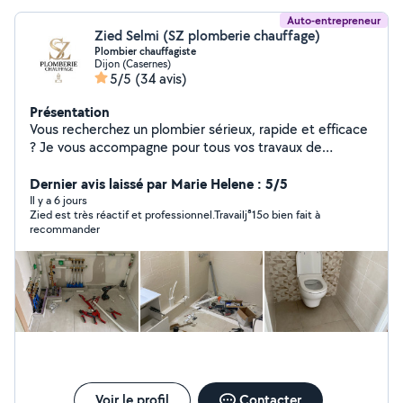
Auto-entrepreneur
Zied Selmi (SZ plomberie chauffage)
Plombier chauffagiste
Dijon (Casernes)
5/5
(34 avis)
Présentation
Vous recherchez un plombier sérieux, rapide et efficace
? Je vous accompagne pour tous vos travaux de
plomberie, chauffage et dépannage avec un service de
qualité et des prix transparents. J'interviens rapidement
Dernier avis laissé par Marie Helene : 5/5
pour les urgences comme pour les installations ou
Il y a 6 jours
Zied est très réactif et professionnel.Travailj⁸15o bien fait à
rénovations, en vous garantissant un travail propre,
recommander
durable et conforme aux normes Intervention rapide
Travail soigné Disponible 24h/24 et 7j/7
Voir le profil
Contacter