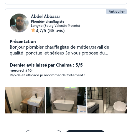
Particulier
Abdel Abbassi
Plombier chauffagiste
Longvic (Bourg-Valentin-Prevots)
4,7/5
(85 avis)
Présentation
Bonjour plombier chauffagiste de métier,travail de
qualité ,ponctuel et sérieux Je vous propose du
dépannage rapide et efficace - Installation sanitaire -
Réparation de fuites - Débouchage de canalisations -
Dernier avis laissé par Chaima : 5/5
Remplacement de robinetterie - Détection et
mercredi à 16h
Rapide et efficace je recommande fortement !
réparation de fuites - Remplacement / installation de
chauffe-eau - Rénovation salle de bain - Recherche et
réparation fuite enterré - Recherche et dépannage
chauffage