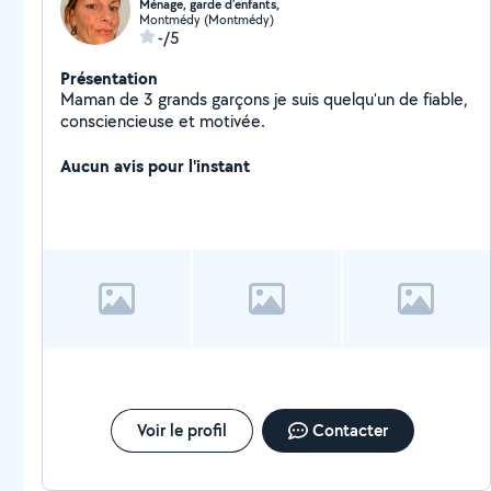
Ménage, garde d’enfants,
Montmédy (Montmédy)
-/5
Présentation
Maman de 3 grands garçons je suis quelqu'un de fiable,
consciencieuse et motivée.
Aucun avis pour l'instant
Voir le profil
Contacter