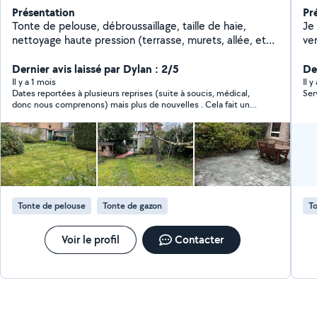
Présentation
Pr
Tonte de pelouse, débroussaillage, taille de haie,
Je
nettoyage haute pression (terrasse, murets, allée, etc)
ver
Déclaré service à la personne, vous bénéficiez de 50%
ég
en crédit d'impôt sur le total de la facture !
Dernier avis laissé par Dylan : 2/5
sol
De
Il y a 1 mois
Il 
Dates reportées à plusieurs reprises (suite à soucis, médical,
Ser
donc nous comprenons) mais plus de nouvelles . Cela fait un
mois que nous avons demandé les travaux, nous avons eu
plusieurs artisans qui sont venues vers nous, et nous avons
choisi de passer par Corentin, car celui-ci était novice sur
cette application. Aujourd’hui, la végétation a doublé de
volume et il nous faut trouver quelqu’un d’autre.
Tonte de pelouse
Tonte de gazon
To
Voir le profil
Contacter