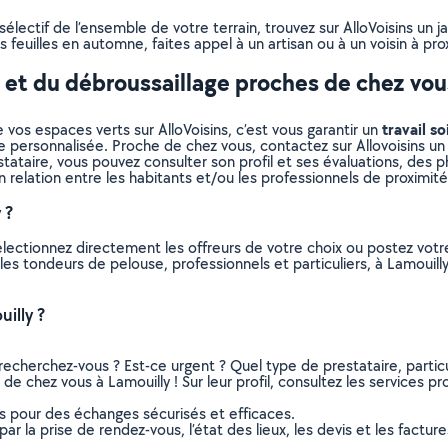
lectif de l’ensemble de votre terrain, trouvez sur AlloVoisins un j
 feuilles en automne, faites appel à un artisan ou à un voisin à pro
e et du débroussaillage proches de chez vou
travail so
 vos espaces verts sur AlloVoisins, c’est vous garantir un
e personnalisée. Proche de chez vous, contactez sur Allovoisins un 
ataire, vous pouvez consulter son profil et ses évaluations, des pho
n relation entre les habitants et/ou les professionnels de proximité
 ?
électionnez directement les offreurs de votre choix ou postez vo
s les tondeurs de pelouse, professionnels et particuliers, à Lamoui
illy ?
recherchez-vous ? Est-ce urgent ? Quel type de prestataire, particu
de chez vous à Lamouilly ! Sur leur profil, consultez les services pr
ns pour des échanges sécurisés et efficaces.
r la prise de rendez-vous, l’état des lieux, les devis et les facture