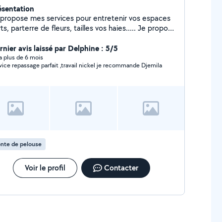
ésentation
 propose mes services pour entretenir vos espaces
ts, parterre de fleurs, tailles vos haies..... Je propose
alement mes services en aide ménagère ( lavage de
s, linge, poussières......
rnier avis laissé par Delphine : 5/5
y a plus de 6 mois
vice repassage parfait ,travail nickel je recommande Djemila
nte de pelouse
Voir le profil
Contacter