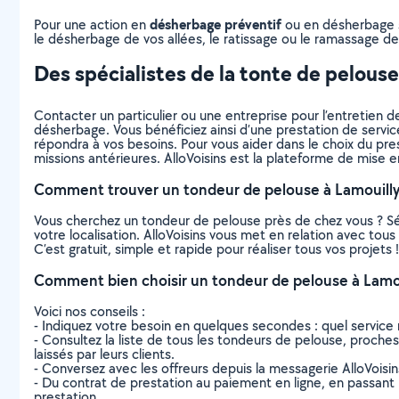
désherbage préventif
Pour une action en
ou en désherbage sé
le désherbage de vos allées, le ratissage ou le ramassage des
Des spécialistes de la tonte de pelous
Contacter un particulier ou une entreprise pour l’entretien de
désherbage. Vous bénéficiez ainsi d’une prestation de servic
répondra à vos besoins. Pour vous aider dans le choix du prest
missions antérieures. AlloVoisins est la plateforme de mise e
Comment trouver un tondeur de pelouse à Lamouilly
Vous cherchez un tondeur de pelouse près de chez vous ? S
votre localisation. AlloVoisins vous met en relation avec tou
C’est gratuit, simple et rapide pour réaliser tous vos projets !
Comment bien choisir un tondeur de pelouse à Lamou
Voici nos conseils :
- Indiquez votre besoin en quelques secondes : quel service 
- Consultez la liste de tous les tondeurs de pelouse, proches 
laissés par leurs clients.
- Conversez avec les offreurs depuis la messagerie AlloVoisi
- Du contrat de prestation au paiement en ligne, en passant pa
prestation.