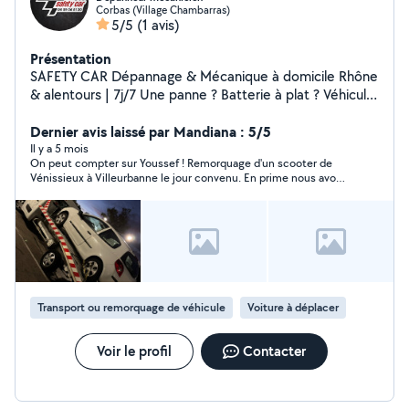
Corbas (Village Chambarras)
5/5
(1 avis)
Présentation
SAFETY CAR Dépannage & Mécanique à domicile Rhône
& alentours | 7j/7 Une panne ? Batterie à plat ? Véhicule
qui ne démarre plus ? J'interviens rapidement à domicile
ou sur place. Dépannage rapide ️ Mécanique à domicile :
Dernier avis laissé par Mandiana : 5/5
vidange, freins, embrayage, distribution, entretien,
Il y a 5 mois
On peut compter sur Youssef ! Remorquage d'un scooter de
grosses mécanique Remorquage & transport de
Vénissieux à Villeurbanne le jour convenu. En prime nous avons
véhicules roulants ou HS (auto, moto, utilitaire)
pu être ramenés. Prix attractif.
Particuliers Pros Entreprises Devis immédiat par
téléphone ou SMS Prix clairs Travail sérieux Intervention
rapide Votre sécurité, notre priorité.
Transport ou remorquage de véhicule
Voiture à déplacer
Voir le profil
Contacter