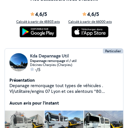
4,6/5
4,6/5
Calculé à partir de 48803 avis
Calculé à partir de 66000 avis
Particulier
Kda Depannage Util
Depannage remorquage vl / util
Décines-Charpieu (Charpieu)
-/5
Présentation
Depanage remorquage tout types de véhicules .
Vl/utilitaire/engins 07 Lyon et ces alentours ^80
Bourgoin et ces alentours ^14 Pour les longues distances
devis téléphonique ^35 Devis sur demandes ^^^^^^^ 07
Aucun avis pour l'instant
Numéro