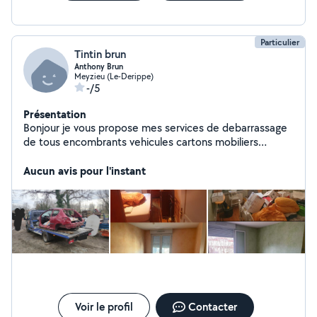
Particulier
Tintin brun
Anthony Brun
Meyzieu (Le-Derippe)
-/5
Présentation
Bonjour je vous propose mes services de debarrassage
de tous encombrants vehicules cartons mobiliers
élèctroménagers ménage de fin de chantier ... sur lyon
Aucun avis pour l'instant
et les alentours intervention rapide
Voir le profil
Contacter