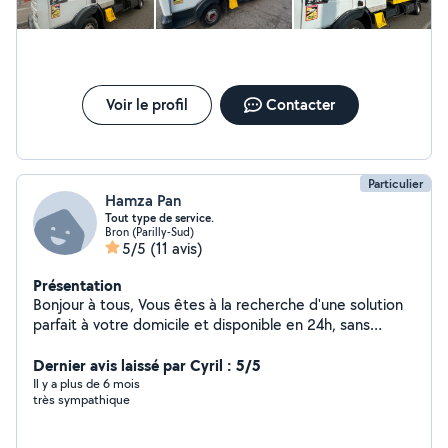
Voir le profil
Contacter
Particulier
Hamza Pan
Tout type de service.
Bron (Parilly-Sud)
5/5
(11 avis)
Présentation
Bonjour à tous, Vous êtes à la recherche d'une solution
parfait à votre domicile et disponible en 24h, sans
obligation ou engagement? Je m'engage à répondre à
vos exigence je vous propose mes services de ménage
Dernier avis laissé par Cyril : 5/5
à domicile. Minutieux et sérieux sont mes principaux
Il y a plus de 6 mois
très sympathique
atouts. Je propose tout types de nettoyages : * Vitres *
Sols * Poussières * Aspirateur * Vaisselle * Rangement
etc.. *repassage et pliage de vêtements *gros ménage