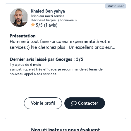
Particulier
Khaled Ben yahya
Bricoleur multi service
Décines-Charpieu (Bonneveau)
5/5
(1 avis)
Présentation
Homme à tout faire -bricoleur experimenté à votre
services :) Ne cherchez plus ! Un excellent bricoleur
expérimenté propose ses services pour tous types de
petits travaux : Bricolage & Dépannage d'urgence
Dernier avis laissé par Georges : 5/5
Réparation de fuites Débouchage de siphons
Il y a plus de 6 mois
sympathique et très efficace, je recommande et ferais de
Remplacement de robinets, joints, etc. Travaux de
nouveau appel a ses services
jardinage : Tonte de pelouse Taille de haies, plantations
Nettoyage au Karcher Utilisation de tronçonneuse et
débroussailleuse Peinture: Rafraîchissement au pinceau
ou au rouleau Entretien automobile (vidange):
Changement de filtre à huile, filtre à air, filtre à
Voir le profil
Contacter
gasoil/essence Transport à la déchetterie Je m'occupe
du transport avec ma petite camionnette Sérieux
Réactif Prix raisonnables ! Contactez-moi pour plus
d'infos ou un devis gratuit
Nos utilisateurs nous évaluent