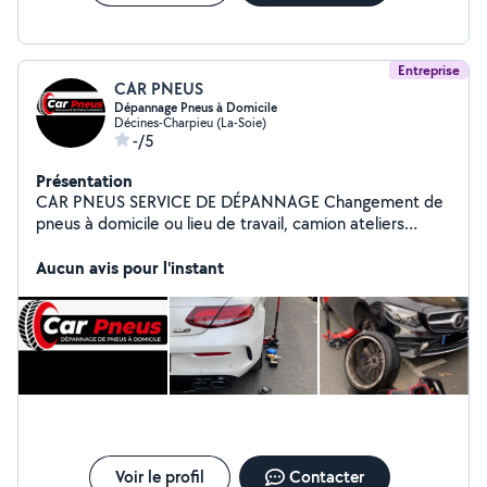
Entreprise
CAR PNEUS
Dépannage Pneus à Domicile
Décines-Charpieu (La-Soie)
-/5
Présentation
CAR PNEUS SERVICE DE DÉPANNAGE Changement de
pneus à domicile ou lieu de travail, camion ateliers
équipe pour effectuer les changements de pneus
directement sur place SERVICE DISPONIBLE 24h/24 7J7
Aucun avis pour l'instant
Toute taille disponible du 13 au 23 pouces Intervention
rapide sous 20 à 30 minutes Vente pneus neuf et
d'occasion à des prix abordables Dépannage crevaison
réparation de pneus
Voir le profil
Contacter