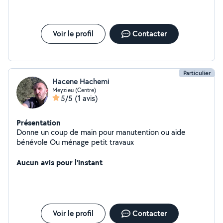
de printemps Je peut aussi m'occuper de la location de
vos bien c'est à dire Check in/Check out, ménage, état
des lieu, maintenance du bien etc Je touche aussi tout
Voir le profil
Contacter
ce qui travaux de maintenance. N'hésiter pas à me
contacter.
Particulier
Hacene Hachemi
Meyzieu (Centre)
5/5
(1 avis)
Présentation
Donne un coup de main pour manutention ou aide
bénévole Ou ménage petit travaux
Aucun avis pour l'instant
Voir le profil
Contacter