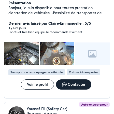
Présentation
Bonjour, je suis disponible pour toutes prestation
d'entretien de véhicules. -Possibilité de transporter des
véhicules en panne ou non dans toute la France et
Europe. - Je suis également chaudronnier, je peux donc
Dernier avis laissé par Claire-Emmanuelle : 5/5
réaliser des soudure tig, mig, électrode enrobé... -Je
Il y a 21 jours
Ponctuel Très bien équipé Je recommande vivement
dispose de solidworks et d'une imprimante 3D je peux
donc réaliser tout type de pièces.
Transport ou remorquage de véhicule
Voiture à transporter
Voir le profil
Contacter
Auto-entrepreneur
Youssef Fil (Safety Car)
Depanneur mécanicien