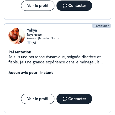
Voir le profil
Contacter
Particulier
Yahya
Rayonniste
Avignon (Monclar Nord)
-/5
Présentation
Je suis une personne dynamique, soignée discrète et
fiable. j'ai une grande expérience dans le ménage , la
manutention et vous pouvez compter sur une personne
de confiance à n'importe quel moment.
Aucun avis pour l'instant
Voir le profil
Contacter