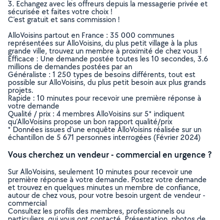
3. Echangez avec les offreurs depuis la messagerie privée et
sécurisée et faites votre choix !
C’est gratuit et sans commission !
AlloVoisins partout en France : 35 000 communes
représentées sur AlloVoisins, du plus petit village à la plus
grande ville, trouvez un membre à proximité de chez vous !
Efficace : Une demande postée toutes les 10 secondes, 3.6
millions de demandes postées par an
Généraliste : 1 250 types de besoins différents, tout est
possible sur AlloVoisins, du plus petit besoin aux plus grands
projets.
Rapide : 10 minutes pour recevoir une première réponse à
votre demande
Qualité / prix : 4 membres AlloVoisins sur 5* indiquent
qu’AlloVoisins propose un bon rapport qualité/prix
* Données issues d’une enquête AlloVoisins réalisée sur un
échantillon de 5 671 personnes interrogées (Février 2024)
Vous cherchez un vendeur - commercial en urgence ?
Sur AlloVoisins, seulement 10 minutes pour recevoir une
première réponse à votre demande. Postez votre demande
et trouvez en quelques minutes un membre de confiance,
autour de chez vous, pour votre besoin urgent de vendeur -
commercial
Consultez les profils des membres, professionnels ou
particuliers, qui vous ont contacté. Présentation, photos de