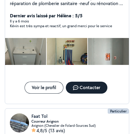
réparation de plomberie sanitaire -neuf ou rénovation -
ex: meuble vasque et lavabo, bac à douche ,baignoire,
robinetterie, WC, etc.. Autre prestation possible très
Dernier avis laissé par Hélène : 5/5
bricoleur N'hésitez pas à me contacter pour plus
Il y a 6 mois
Kévin est très sympa et reactif, un grand merci pour le service
d'informations.
Voir le profil
Contacter
Particulier
Faat Tol
Couvreur Avignon
Avignon (Chevalier de Folard-Sources Sud)
4,8/5
(13 avis)