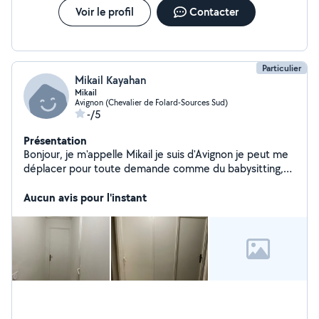
Voir le profil
Contacter
Particulier
Mikail Kayahan
Mikail
Avignon (Chevalier de Folard-Sources Sud)
-/5
Présentation
Bonjour, je m'appelle Mikail je suis d'Avignon je peut me
déplacer pour toute demande comme du babysitting,
aide de déménagement, garder des animaux, tondre un
jardin, peinture. Je suis toujours disponible veuillez me
Aucun avis pour l'instant
contacter pour toute demande. Merci.