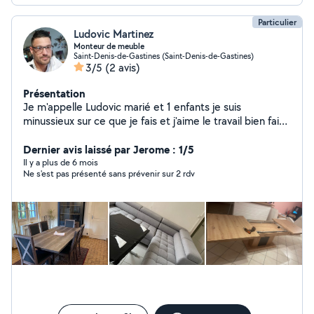
Particulier
Ludovic Martinez
Monteur de meuble
Saint-Denis-de-Gastines (Saint-Denis-de-Gastines)
3/5
(2 avis)
Présentation
Je m'appelle Ludovic marié et 1 enfants je suis
minussieux sur ce que je fais et j'aime le travail bien fais
je sui monteur de meuble canapé en kit je travaille pour
confora Laval
Dernier avis laissé par Jerome : 1/5
Il y a plus de 6 mois
Ne s'est pas présenté sans prévenir sur 2 rdv