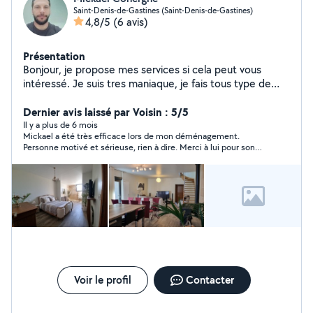
Saint-Denis-de-Gastines (Saint-Denis-de-Gastines)
4,8/5
(6 avis)
Présentation
Bonjour, je propose mes services si cela peut vous
intéressé. Je suis tres maniaque, je fais tous type de
travaux de maison intérieur comme extérieur ,
plomberie, électricité, placo, carrelage, isolation,
Dernier avis laissé par Voisin : 5/5
peinture au pistolet, terrassement je dispose d une
Il y a plus de 6 mois
Mickael a été très efficace lors de mon déménagement.
mini-pelle ainsi que d un dumper et d une tres gd
Personne motivé et sérieuse, rien à dire. Merci à lui pour son
remorque 3.5t dimension 1.9m x 4m int qui benne, je
aide précieuse
dispose d une bétonnière, sableuse, ect... Je fait
également de la carrosserie peinture sur voiture moto
poids lourd, neuf ou de collection c est mon metier. N
hesitez pas a me contacter sur Facebook ou Messenger
je dispose de bcp de matériel. Merci.
Voir le profil
Contacter